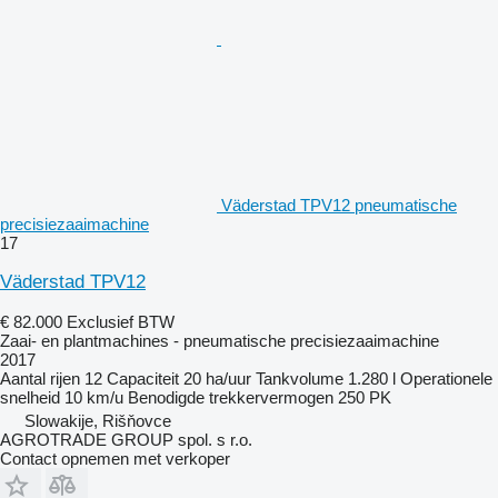
Väderstad TPV12 pneumatische
precisiezaaimachine
17
Väderstad TPV12
€ 82.000
Exclusief BTW
Zaai- en plantmachines - pneumatische precisiezaaimachine
2017
Aantal rijen
12
Capaciteit
20 ha/uur
Tankvolume
1.280 l
Operationele
snelheid
10 km/u
Benodigde trekkervermogen
250 PK
Slowakije, Rišňovce
AGROTRADE GROUP spol. s r.o.
Contact opnemen met verkoper