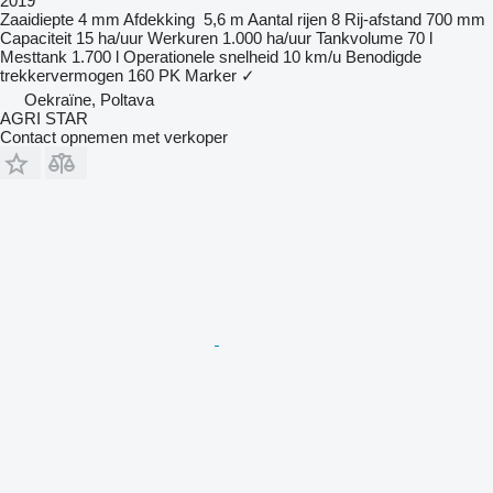
2019
Zaaidiepte
4 mm
Afdekking
5,6 m
Aantal rijen
8
Rij-afstand
700 mm
Capaciteit
15 ha/uur
Werkuren
1.000 ha/uur
Tankvolume
70 l
Mesttank
1.700 l
Operationele snelheid
10 km/u
Benodigde
trekkervermogen
160 PK
Marker
✓
Oekraïne, Poltava
AGRI STAR
Contact opnemen met verkoper