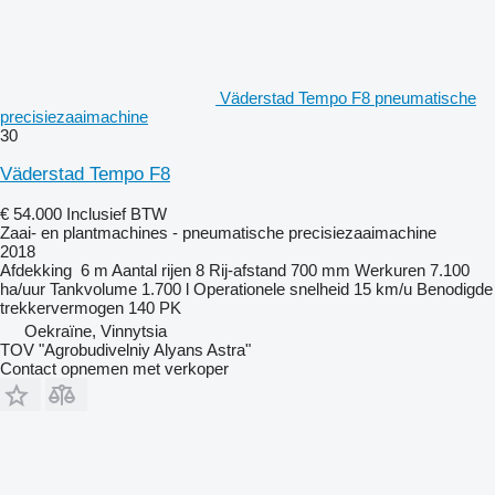
Väderstad Tempo F8 pneumatische
precisiezaaimachine
30
Väderstad Tempo F8
€ 54.000
Inclusief BTW
Zaai- en plantmachines - pneumatische precisiezaaimachine
2018
Afdekking
6 m
Aantal rijen
8
Rij-afstand
700 mm
Werkuren
7.100
ha/uur
Tankvolume
1.700 l
Operationele snelheid
15 km/u
Benodigde
trekkervermogen
140 PK
Oekraïne, Vinnytsia
TOV "Agrobudivelniy Alyans Astra"
Contact opnemen met verkoper