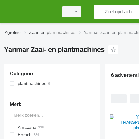
Agroline
Zaai- en plantmachines
Yanmar Zaai- en plantmach
Yanmar Zaai- en plantmachines
Categorie
6 advertent
plantmachines
Merk
Amazone
DA
ATO30
Horsch
Monopill
SN300
AD
Double
Green Plains
Aeromat
Swifter
S-series
5710
8
Falcon
SZF
Multicorn
Manta
R-series
CPH
MATRIX
VL
DK
DSX