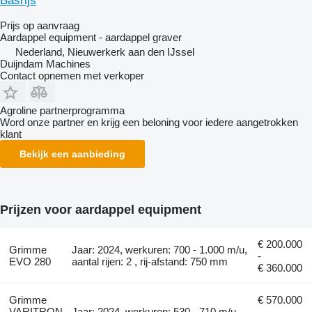
Basrijs
Prijs op aanvraag
Aardappel equipment - aardappel graver
Nederland, Nieuwerkerk aan den IJssel
Duijndam Machines
Contact opnemen met verkoper
Agroline partnerprogramma
Word onze partner en krijg een beloning voor iedere aangetrokken
klant
Bekijk een aanbieding
Prijzen voor aardappel equipment
€ 200.000
Grimme
Jaar: 2024, werkuren: 700 - 1.000 m/u,
-
EVO 280
aantal rijen: 2 , rij-afstand: 750 mm
€ 360.000
Grimme
€ 570.000
VARITRON
Jaar: 2024, werkuren: 530 - 710 m/u
-