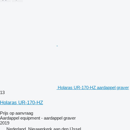
Holaras UR-170-HZ aardappel graver
13
Holaras UR-170-HZ
Prijs op aanvraag
Aardappel equipment - aardappel graver
2019
Nederland, Nieuwerkerk aan den IJssel