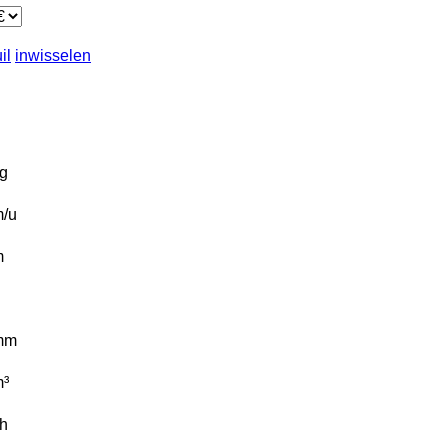
il
inwisselen
g
/u
m
mm
³
/h