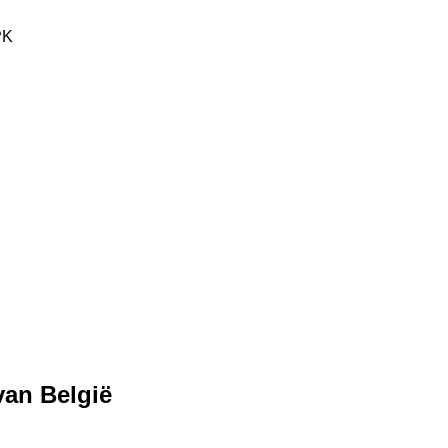
PK
van België