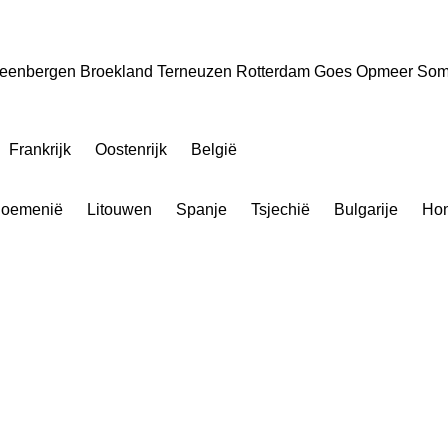
teenbergen
Broekland
Terneuzen
Rotterdam
Goes
Opmeer
Som
Frankrijk
Oostenrijk
België
oemenië
Litouwen
Spanje
Tsjechië
Bulgarije
Hon