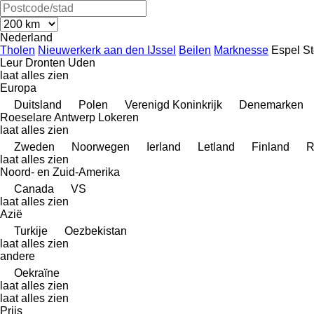
Nederland
Tholen
Nieuwerkerk aan den IJssel
Beilen
Marknesse
Espel
S
Leur
Dronten
Uden
laat alles zien
Europa
Duitsland
Polen
Verenigd Koninkrijk
Denemarken
Roeselare
Antwerp
Lokeren
laat alles zien
Zweden
Noorwegen
Ierland
Letland
Finland
R
laat alles zien
Noord- en Zuid-Amerika
Canada
VS
laat alles zien
Azië
Turkije
Oezbekistan
laat alles zien
andere
Oekraïne
laat alles zien
laat alles zien
Prijs