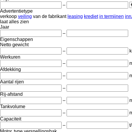
–
Advertentietype
verkoop
veiling
van de fabrikant
leasing
krediet
in termijnen
inru
laat alles zien
Jaar
–
Eigenschappen
Netto gewicht
–
k
Werkuren
–
m
Afdekking
–
Aantal rijen
–
Rij-afstand
–
Tankvolume
–
m
Capaciteit
–
t
Motor, type versnellingsbak