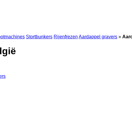
ootmachines
Stortbunkers
Rijenfrezen
Aardappel gravers
»
Aar
lgië
ers