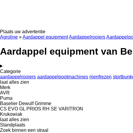
Plaats uw advertentie
Agroline
»
Aardappel equipment
Aardappelrooiers
Aardappelp
Aardappel equipment van Be
Categorie
aardappelrooiers
aardappelpootmachines
rijenfrezen
stortbunk
laat alles zien
Merk
AVR
Puma
Baselier
Dewulf
Grimme
CS
EVO
GL
PRIOS
RH
SE
VARITRON
Krukowiak
laat alles zien
Standplaats
Zoek binnen een straal