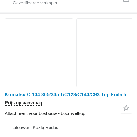
Komatsu C 144 365/365.1/C123/C144/C93 Top knife 5218303
Prijs op aanvraag
Attachment voor bosbouw - boomvelkop
Litouwen, Kazlų Rūdos