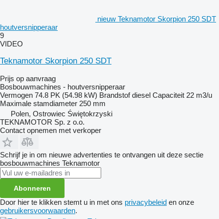
nieuw Teknamotor Skorpion 250 SDT
houtversnipperaar
9
VIDEO
Teknamotor Skorpion 250 SDT
Prijs op aanvraag
Bosbouwmachines - houtversnipperaar
Vermogen
74.8 PK (54.98 kW)
Brandstof
diesel
Capaciteit
22 m3/u
Maximale stamdiameter
250 mm
Polen, Ostrowiec Świętokrzyski
TEKNAMOTOR Sp. z o.o.
Contact opnemen met verkoper
Schrijf je in om nieuwe advertenties te ontvangen uit deze sectie
bosbouwmachines
Teknamotor
Abonneren
Door hier te klikken stemt u in met ons
privacybeleid
en onze
gebruikersvoorwaarden
.