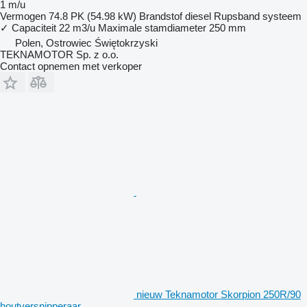
1 m/u
Vermogen
74.8 PK (54.98 kW)
Brandstof
diesel
Rupsband systeem
✓
Capaciteit
22 m3/u
Maximale stamdiameter
250 mm
Polen, Ostrowiec Świętokrzyski
TEKNAMOTOR Sp. z o.o.
Contact opnemen met verkoper
nieuw Teknamotor Skorpion 250R/90
houtversnipperaar