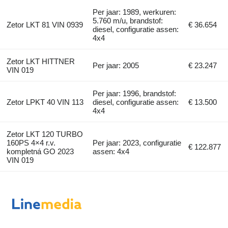
Per jaar: 1989, werkuren:
5.760 m/u, brandstof:
Zetor LKT 81 VIN 0939
€ 36.654
diesel, configuratie assen:
4x4
Zetor LKT HITTNER
Per jaar: 2005
€ 23.247
VIN 019
Per jaar: 1996, brandstof:
Zetor LPKT 40 VIN 113
diesel, configuratie assen:
€ 13.500
4x4
Zetor LKT 120 TURBO
160PS 4×4 r.v.
Per jaar: 2023, configuratie
€ 122.877
kompletná GO 2023
assen: 4x4
VIN 019