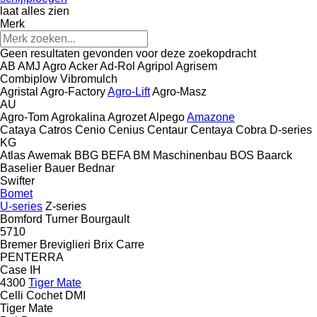
laat alles zien
Merk
Geen resultaten gevonden voor deze zoekopdracht
AB
AMJ Agro
Acker
Ad-Rol
Agripol
Agrisem
Combiplow
Vibromulch
Agristal
Agro-Factory
Agro-Lift
Agro-Masz
AU
Agro-Tom
Agrokalina
Agrozet
Alpego
Amazone
Cataya
Catros
Cenio
Cenius
Centaur
Centaya
Cobra
D-series
KG
Atlas
Awemak
BBG
BEFA
BM Maschinenbau
BOS
Baarck
Baselier
Bauer
Bednar
Swifter
Bomet
U-series
Z-series
Bomford Turner
Bourgault
5710
Bremer
Breviglieri
Brix
Carre
PENTERRA
Case IH
4300
Tiger Mate
Celli
Cochet
DMI
Tiger Mate