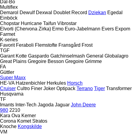
Dal-Bo
Multiflex
Demarol
Dewulf
Dexwal
Doublet Record
Dziekan
Egedal
Einböck
Chopstar
Hurricane
Taifun
Vibrostar
Elvorti (Chervona Zirka)
Ermo
Euro-Jabelmann
Evers
Expom
Farmet
K-series
Favorit
Feraboli
Flemstofte
Fransgård
Frost
TGF
Garant Kotte
Gaspardo
Gatchinselmash
General
Globalagro
Great Plains
Gregoire Besson
Gregoire
Grimme
FA
Güttler
Super Maxx
HE-VA
Hatzenbichler
Herkules
Horsch
Cruiser
Cultro
Finer
Joker
Optipack
Terrano
Tiger
Transformer
Husqvarna
TF
Imants
Inter-Tech
Jagoda
Jaguar
John Deere
980
2210
Kara Ova
Kerner
Corona
Komet
Stratos
Knoche
Kongskilde
VM