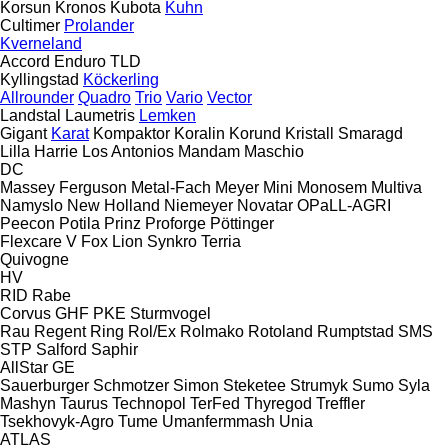
Korsun
Kronos
Kubota
Kuhn
Cultimer
Prolander
Kverneland
Accord
Enduro
TLD
Kyllingstad
Köckerling
Allrounder
Quadro
Trio
Vario
Vector
Landstal
Laumetris
Lemken
Gigant
Karat
Kompaktor
Koralin
Korund
Kristall
Smaragd
Lilla Harrie
Los Antonios
Mandam
Maschio
DC
Massey Ferguson
Metal-Fach
Meyer
Mini
Monosem
Multiva
Namyslo
New Holland
Niemeyer
Novatar
OPaLL-AGRI
Peecon
Potila
Prinz
Proforge
Pöttinger
Flexcare V
Fox
Lion
Synkro
Terria
Quivogne
HV
RID
Rabe
Corvus
GHF
PKE
Sturmvogel
Rau
Regent
Ring
Rol/Ex
Rolmako
Rotoland
Rumptstad
SMS
STP
Salford
Saphir
AllStar
GE
Sauerburger
Schmotzer
Simon
Steketee
Strumyk
Sumo
Syla
Mashyn
Taurus
Technopol
TerFed
Thyregod
Treffler
Tsekhovyk-Agro
Tume
Umanfermmash
Unia
ATLAS