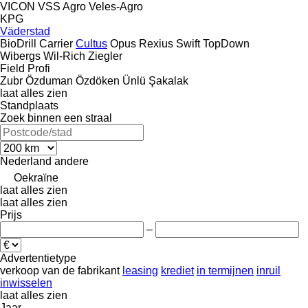
VICON
VSS Agro
Veles-Agro
KPG
Väderstad
BioDrill
Carrier
Cultus
Opus
Rexius
Swift
TopDown
Wibergs
Wil-Rich
Ziegler
Field Profi
Zubr
Özduman
Özdöken
Ünlü
Şakalak
laat alles zien
Standplaats
Zoek binnen een straal
Nederland
andere
Oekraïne
laat alles zien
laat alles zien
Prijs
–
Advertentietype
verkoop
van de fabrikant
leasing
krediet
in termijnen
inruil
inwisselen
laat alles zien
Jaar