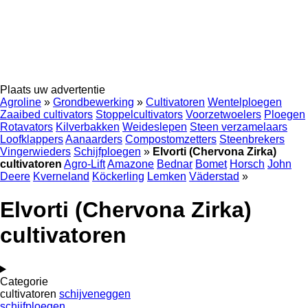
Plaats uw advertentie
Agroline
»
Grondbewerking
»
Cultivatoren
Wentelploegen
Zaaibed cultivators
Stoppelcultivators
Voorzetwoelers
Ploegen
Rotavators
Kilverbakken
Weideslepen
Steen verzamelaars
Loofklappers
Aanaarders
Compostomzetters
Steenbrekers
Vingerwieders
Schijfploegen
»
Elvorti (Chervona Zirka)
cultivatoren
Agro-Lift
Amazone
Bednar
Bomet
Horsch
John
Deere
Kverneland
Köckerling
Lemken
Väderstad
»
Elvorti (Chervona Zirka)
cultivatoren
Categorie
cultivatoren
schijveneggen
schijfploegen