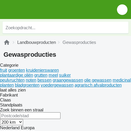
Landbouwproducten
Gewasproducties
Gewasproducties
Categorie
fruit
groenten
kruidenierswaren
plantaardige oliën
grutten
meel
suiker
peulvruchten
noten
bessen
graangewassen
olie gewassen
medicinal
planten
bladgroenten
voedergewassen
agrarisch afvalproducten
laat alles zien
Fabrikant
Claas
Standplaats
Zoek binnen een straal
Nederland
Europa