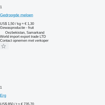
1
Gedroogde meloen
US$ 1,50 / kg
≈ € 1,30
Gewasproductie - fruit
Oezbekistan, Samarkand
World import export trade LTD
Contact opnemen met verkoper
1
Erg
US$ 850 / t
≈ € 735,70