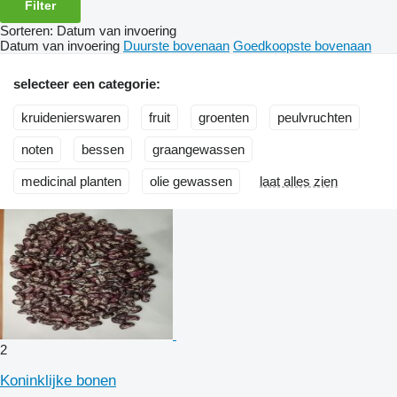
Filter
Sorteren
:
Datum van invoering
Datum van invoering
Duurste bovenaan
Goedkoopste bovenaan
selecteer een categorie:
kruidenierswaren
fruit
groenten
peulvruchten
noten
bessen
graangewassen
medicinal planten
olie gewassen
laat alles zien
2
Koninklijke bonen