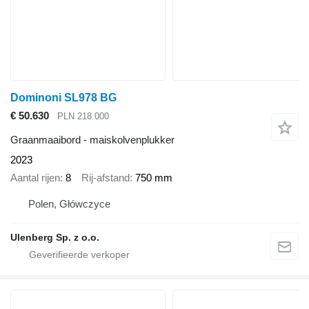
Dominoni SL978 BG
€ 50.630
PLN 218.000
Graanmaaibord - maiskolvenplukker
2023
Aantal rijen
8
Rij-afstand
750 mm
Polen, Główczyce
Ulenberg Sp. z o.o.