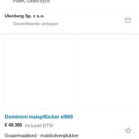
Polen, Główczyce
Ulenberg Sp. z o.o.
Dominoni maispflücker sl968
€ 49.385
Inclusief BTW
Graanmaaibord - maiskolvenplukker