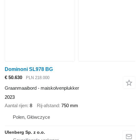
Dominoni SL978 BG
€ 50.630
PLN 218.000
Graanmaaibord - maiskolvenplukker
2023
Aantal rijen
8
Rij-afstand
750 mm
Polen, Główczyce
Ulenberg Sp. z o.o.