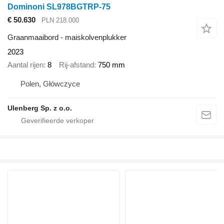
Dominoni SL978BGTRP-75
€ 50.630
PLN 218.000
Graanmaaibord - maiskolvenplukker
2023
Aantal rijen
8
Rij-afstand
750 mm
Polen, Główczyce
Ulenberg Sp. z o.o.