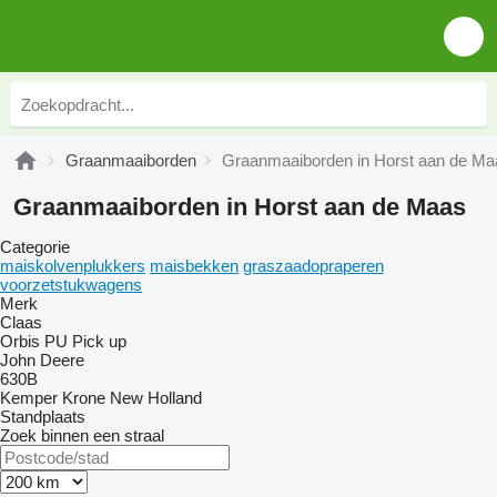
Graanmaaiborden
Graanmaaiborden in Horst aan de Ma
Graanmaaiborden in Horst aan de Maas
Categorie
maiskolvenplukkers
maisbekken
graszaadopraperen
voorzetstukwagens
Merk
Claas
Orbis
PU
Pick up
John Deere
630B
Kemper
Krone
New Holland
Standplaats
Zoek binnen een straal