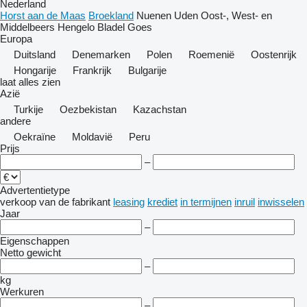
Nederland
Horst aan de Maas
Broekland
Nuenen
Uden
Oost-, West- en
Middelbeers
Hengelo
Bladel
Goes
Europa
Duitsland
Denemarken
Polen
Roemenië
Oostenrijk
Hongarije
Frankrijk
Bulgarije
laat alles zien
Azië
Turkije
Oezbekistan
Kazachstan
andere
Oekraïne
Moldavië
Peru
Prijs
–
Advertentietype
verkoop
van de fabrikant
leasing
krediet
in termijnen
inruil
inwisselen
Jaar
–
Eigenschappen
Netto gewicht
–
kg
Werkuren
–