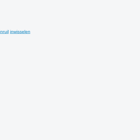
inruil
inwisselen