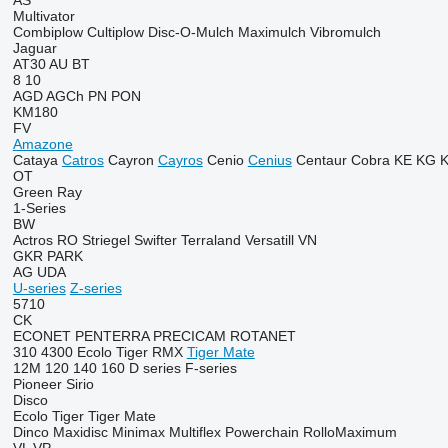
AS
Multivator
Combiplow
Cultiplow
Disc-O-Mulch
Maximulch
Vibromulch
Jaguar
AT30
AU
BT
8
10
AGD
AGCh
PN
PON
KM180
FV
Amazone
Cataya
Catros
Cayron
Cayros
Cenio
Cenius
Centaur
Cobra
KE
KG
OT
Green Ray
1-Series
BW
Actros RO
Striegel
Swifter
Terraland
Versatill VN
GKR
PARK
AG
UDA
U-series
Z-series
5710
CK
ECONET
PENTERRA
PRECICAM
ROTANET
310
4300
Ecolo Tiger
RMX
Tiger Mate
12M
120
140
160
D series
F-series
Pioneer
Sirio
Disco
Ecolo Tiger
Tiger Mate
Dinco
Maxidisc
Minimax
Multiflex
Powerchain
RolloMaximum