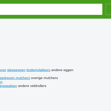
oren
sleepeggen
bodemvlakkers
andere eggen
ngedreven mulchers
overige mulchers
en
tingswalsen
andere veldrollers