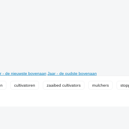
r - de nieuwste bovenaan
Jaar - de oudste bovenaan
en
cultivatoren
zaaibed cultivators
mulchers
stop