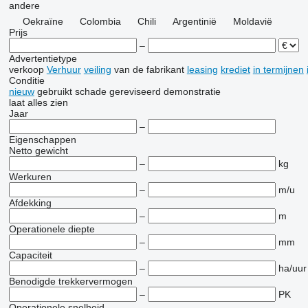
andere
Oekraïne
Colombia
Chili
Argentinië
Moldavië
Prijs
–
Advertentietype
verkoop
Verhuur
veiling
van de fabrikant
leasing
krediet
in termijnen
Conditie
nieuw
gebruikt
schade
gereviseerd
demonstratie
laat alles zien
Jaar
–
Eigenschappen
Netto gewicht
–
kg
Werkuren
–
m/u
Afdekking
–
m
Operationele diepte
–
mm
Capaciteit
–
ha/uur
Benodigde trekkervermogen
–
PK
Operationele snelheid