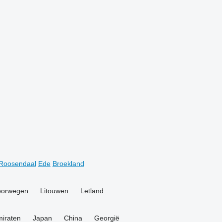
Roosendaal
Ede
Broekland
oorwegen
Litouwen
Letland
miraten
Japan
China
Georgië