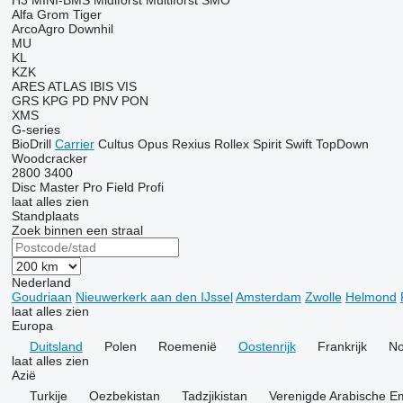
H3
MINI-BMS
Midiforst
Multiforst
SMO
Alfa
Grom
Tiger
ArcoAgro
Downhil
MU
KL
KZK
ARES
ATLAS
IBIS
VIS
GRS
KPG
PD
PNV
PON
XMS
G-series
BioDrill
Carrier
Cultus
Opus
Rexius
Rollex
Spirit
Swift
TopDown
Woodcracker
2800
3400
Disc Master Pro
Field Profi
laat alles zien
Standplaats
Zoek binnen een straal
Nederland
Goudriaan
Nieuwerkerk aan den IJssel
Amsterdam
Zwolle
Helmond
laat alles zien
Europa
Duitsland
Polen
Roemenië
Oostenrijk
Frankrijk
N
laat alles zien
Azië
Turkije
Oezbekistan
Tadzjikistan
Verenigde Arabische E