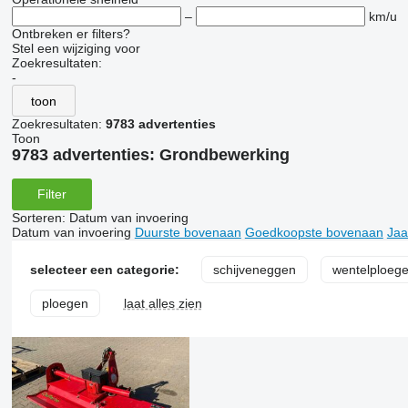
–
km/u
Ontbreken er filters?
Stel een wijziging voor
Zoekresultaten:
-
toon
Zoekresultaten:
9783 advertenties
Toon
9783 advertenties:
Grondbewerking
Filter
Sorteren
:
Datum van invoering
Datum van invoering
Duurste bovenaan
Goedkoopste bovenaan
Jaa
selecteer een categorie:
schijveneggen
wentelploeg
ploegen
laat alles zien