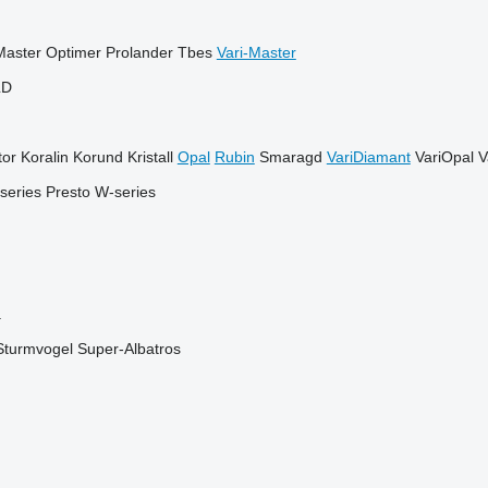
Master
Optimer
Prolander
Tbes
Vari-Master
LD
or
Koralin
Korund
Kristall
Opal
Rubin
Smaragd
VariDiamant
VariOpal
V
series
Presto
W-series
a
Sturmvogel
Super-Albatros