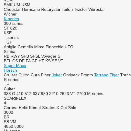
VL
VP
SMK
UM
USM
Chopstar
Hurricane
Rotarystar
Taifun
Twister
Vibrostar
Wicher
K-series
300-series
ST 820
KSE
T series
TGF
Artiglio
Gemella
Mirco
Pinocchio
UFO
Simba
RB
RWY
SPB
SPSL
Voyager S
BFL
CS
DF
FA
GF
HT
KS
SE
VT
Super Maxx
Horsch
Cruiser
Cultro
Cura
Finer
Joker
Optipack
Pronto
Terrano
Tiger
Trans
R-series
TF
Culter
333 G
410
512
637
980
2210
2623 VT
2700
M-series
SCARIFLEX
4
Corona
Helix
Komet
Stratos
X-Cut Solo
3000
BR
SB
VM
4850
8300