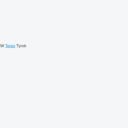
KW
Teres
Tyrok