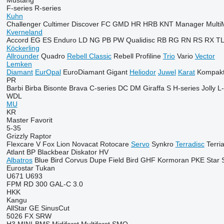
Mustang
F-series
R-series
Kuhn
Challenger
Cultimer
Discover
FC
GMD
HR
HRB
KNT
Manager
Multi
Kverneland
Accord
EG
ES
Enduro
LD
NG
PB
PW
Qualidisc
RB
RG
RN
RS
RX
T
Köckerling
Allrounder
Quadro
Rebell Classic
Rebell Profiline
Trio
Vario
Vector
Lemken
Diamant
EurOpal
EuroDiamant
Gigant
Heliodor
Juwel
Karat
Kompakt
PR
Barbi
Birba
Bisonte
Brava
C-series
DC
DM
Giraffa S
H-series
Jolly
L-
WDL
MU
KR
Master
Favorit
5-35
Grizzly
Raptor
Flexcare V
Fox
Lion
Novacat
Rotocare
Servo
Synkro
Terradisc
Terri
Atlant
BP
Blackbear
Diskator
HV
Albatros
Blue Bird
Corvus
Dupe
Field Bird
GHF
Kormoran
PKE
Star
Eurostar
Tukan
U671
U693
FPM RD 300
GAL-C 3.0
HKK
Kangu
AllStar
GE
SinusCut
5026
FX
SRW