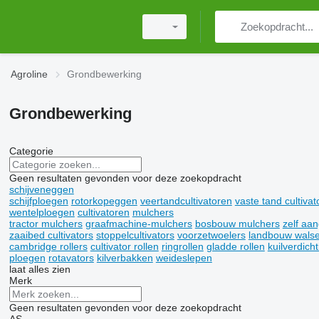
Agroline
Grondbewerking
Grondbewerking
Categorie
Geen resultaten gevonden voor deze zoekopdracht
schijveneggen
schijfploegen
rotorkopeggen
veertandcultivatoren
vaste tand cultivat
wentelploegen
cultivatoren
mulchers
tractor mulchers
graafmachine-mulchers
bosbouw mulchers
zelf aa
zaaibed cultivators
stoppelcultivators
voorzetwoelers
landbouw wals
cambridge rollers
cultivator rollen
ringrollen
gladde rollen
kuilverdich
ploegen
rotavators
kilverbakken
weideslepen
laat alles zien
Merk
Geen resultaten gevonden voor deze zoekopdracht