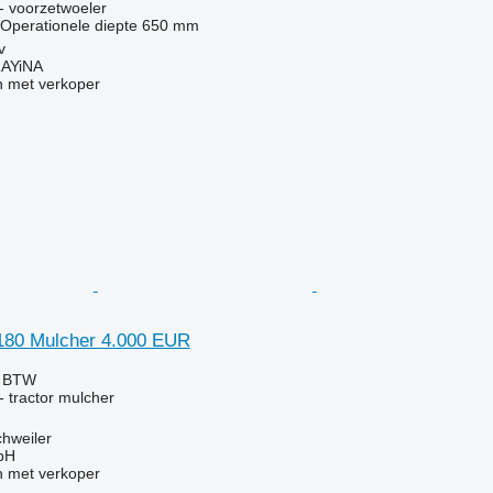
- voorzetwoeler
Operationele diepte
650 mm
v
AYiNA
 met verkoper
180 Mulcher 4.000 EUR
f BTW
 tractor mulcher
chweiler
bH
 met verkoper