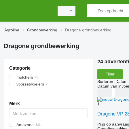
Agroline
Grondbewerking
Dragone grondbewerking
Dragone grondbewerking
24 advertent
Categorie
Filter
mulchers
Sorteren
:
Datum 
voorzetwoelers
tractor mulchers
Datum van invoe
Merk
1
Dragone VP 2
Prijs op aanvraa
Amazone
AS
Multivator
Combiplow
Jaguar
AT30
8
AGD
KM180
FV
Grondbewerking -