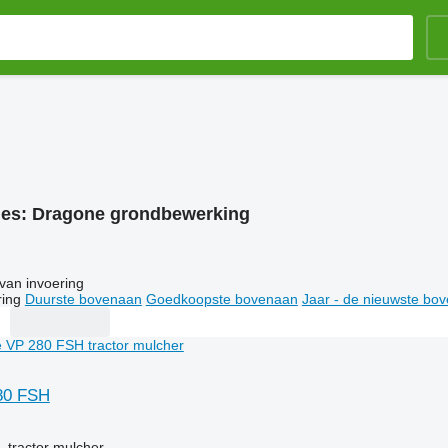
ies:
Dragone grondbewerking
van invoering
ring
Duurste bovenaan
Goedkoopste bovenaan
Jaar - de nieuwste bo
80 FSH
g
 tractor mulcher