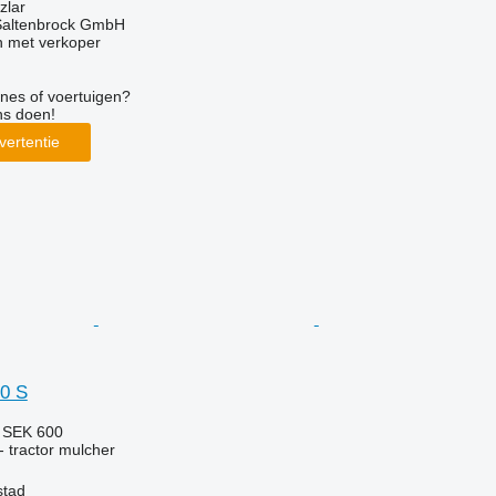
zlar
 Saltenbrock GmbH
 met verkoper
nes of voertuigen?
ns doen!
vertentie
0 S
3
SEK 600
 tractor mulcher
stad