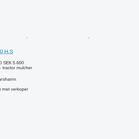
0 H.S
80
SEK 5.600
 tractor mulcher
arshamn
 met verkoper