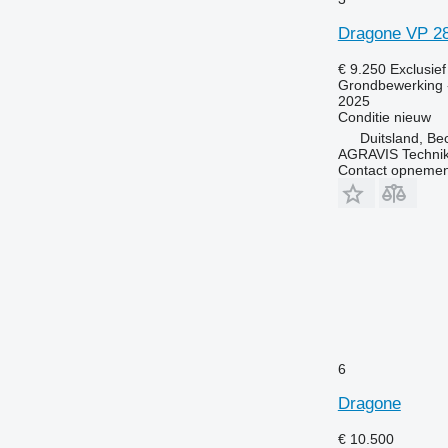
Dragone VP 2
€ 9.250
Exclusie
Grondbewerking -
2025
Conditie
nieuw
Duitsland, B
AGRAVIS Techni
Contact opnemen
6
Dragone
€ 10.500