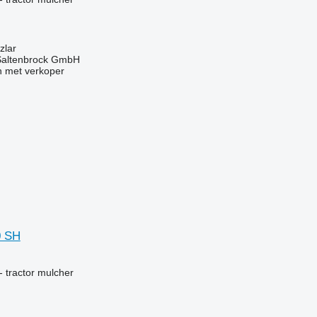
zlar
 Saltenbrock GmbH
 met verkoper
0 SH
g
 tractor mulcher