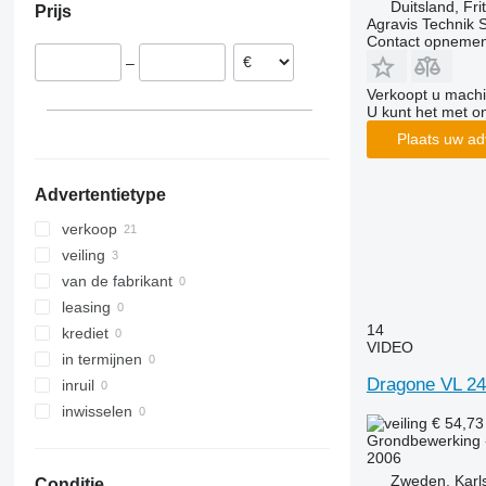
Duitsland, Frit
Prijs
Smaragd
Agravis Technik
Contact opnemen
VariDiamant
–
VariOpal
Verkoopt u machi
VariTansanit
U kunt het met o
VariTitan
Plaats uw ad
VarioPack
Zirkon
Advertentietype
verkoop
veiling
van de fabrikant
leasing
14
krediet
VIDEO
in termijnen
Dragone VL 24
inruil
inwisselen
€ 54,7
Grondbewerking -
2006
Zweden, Karl
Conditie