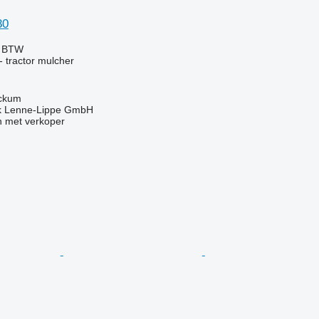
80
f BTW
 tractor mulcher
eckum
k Lenne-Lippe GmbH
 met verkoper