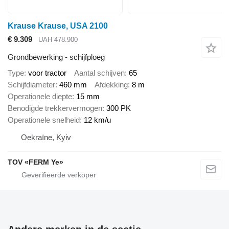
Krause Krause, USA 2100
€ 9.309
UAH 478.900
Grondbewerking - schijfploeg
Type
voor tractor
Aantal schijven
65
Schijfdiameter
460 mm
Afdekking
8 m
Operationele diepte
15 mm
Benodigde trekkervermogen
300 PK
Operationele snelheid
12 km/u
Oekraïne, Kyiv
TOV «FERM Ye»