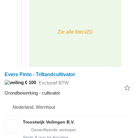
Evers Pinto - Triltandcultivator
€ 100
Exclusief BTW
Grondbewerking - cultivator
Nederland, Wernhout
Troostwijk Veilingen B.V.
Sinds
8
jaar bij Agroline