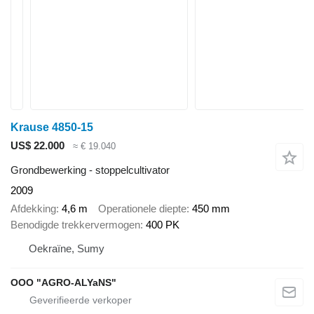
Krause 4850-15
US$ 22.000
≈ € 19.040
Grondbewerking - stoppelcultivator
2009
Afdekking
4,6 m
Operationele diepte
450 mm
Benodigde trekkervermogen
400 PK
Oekraïne, Sumy
OOO "AGRO-ALYaNS"