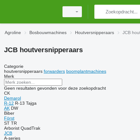
Agroline
Bosbouwmachines
Houtversnipperaars
JCB hout
JCB houtversnipperaars
Categorie
houtversnipperaars
forwarders
boomplantmachines
Merk
Geen resultaten gevonden voor deze zoekopdracht
CK
Demarol
R-12
R-13
Tajga
AK
DW
Biber
Först
ST
TR
Arborist
QuadTrak
JCB
A-series