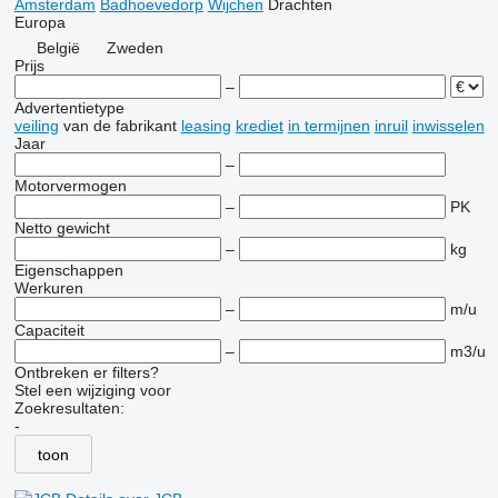
Amsterdam
Badhoevedorp
Wijchen
Drachten
Europa
België
Zweden
Prijs
–
Advertentietype
veiling
van de fabrikant
leasing
krediet
in termijnen
inruil
inwisselen
Jaar
–
Motorvermogen
–
PK
Netto gewicht
–
kg
Eigenschappen
Werkuren
–
m/u
Capaciteit
–
m3/u
Ontbreken er filters?
Stel een wijziging voor
Zoekresultaten:
-
toon