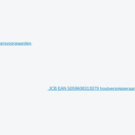
kersvoorwaarden
.
JCB EAN 5059608313079 houtversnipperaar