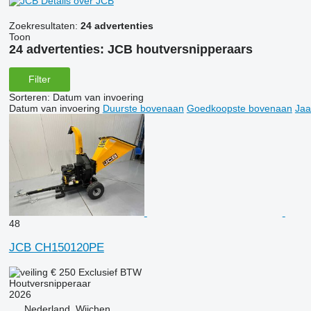
Details over JCB
Zoekresultaten:
24 advertenties
Toon
24 advertenties:
JCB houtversnipperaars
Filter
Sorteren
:
Datum van invoering
Datum van invoering
Duurste bovenaan
Goedkoopste bovenaan
Jaa
48
JCB CH150120PE
€ 250
Exclusief BTW
Houtversnipperaar
2026
Nederland, Wijchen