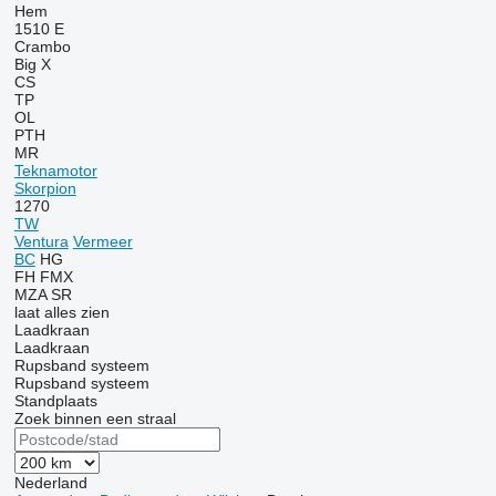
Hem
1510 E
Crambo
Big X
CS
TP
OL
PTH
MR
Teknamotor
Skorpion
1270
TW
Ventura
Vermeer
BC
HG
FH
FMX
MZA
SR
laat alles zien
Laadkraan
Laadkraan
Rupsband systeem
Rupsband systeem
Standplaats
Zoek binnen een straal
Nederland