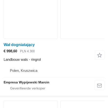
Wał dogniatający
€ 998,60
PLN 4.300
Landbouw wals - ringrol
Polen, Kruszwica
Empresa Wypijewski Marcin