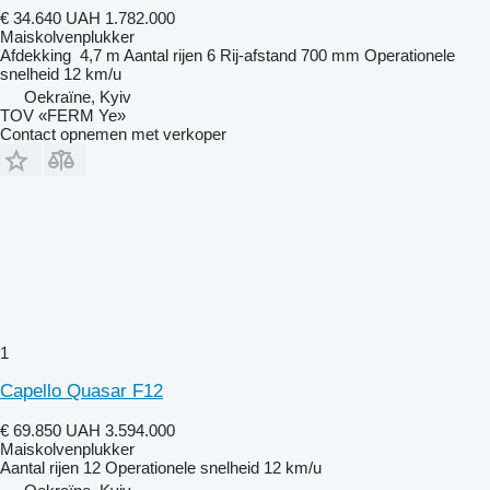
€ 34.640
UAH 1.782.000
Maiskolvenplukker
Afdekking
4,7 m
Aantal rijen
6
Rij-afstand
700 mm
Operationele
snelheid
12 km/u
Oekraïne, Kyiv
TOV «FERM Ye»
Contact opnemen met verkoper
1
Capello Quasar F12
€ 69.850
UAH 3.594.000
Maiskolvenplukker
Aantal rijen
12
Operationele snelheid
12 km/u