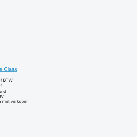
ts Claas
ef BTW
r
rst
BV
 met verkoper