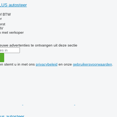
LUS autosteer
ef BTW
r
rst
BV
 met verkoper
nieuwe advertenties te ontvangen uit deze sectie
ken stemt u in met ons
privacybeleid
en onze
gebruikersvoorwaarden
.
us autosteer