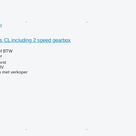
r
s CL including 2 speed gearbox
ef BTW
r
rst
BV
 met verkoper