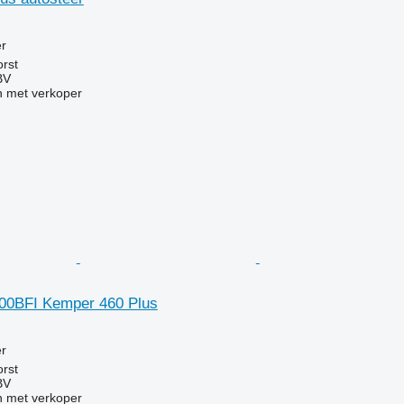
g
r
rst
BV
 met verkoper
00BFI Kemper 460 Plus
g
r
rst
BV
 met verkoper