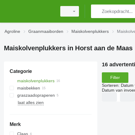
Agroline
Graanmaaiborden
Maiskolvenplukkers
Maiskolv
Maiskolvenplukkers in Horst aan de Maas
16 advertent
Categorie
Filter
maiskolvenplukkers
Sorteren
:
Datum 
maisbekken
Datum van invoe
graszaadopraperen
laat alles zien
Merk
Claas