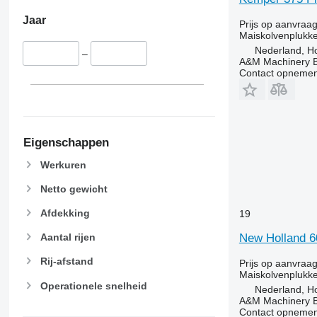
Jaar
Prijs op aanvraa
Maiskolvenplukke
Nederland, Ho
–
A&M Machinery 
Contact opnemen
Eigenschappen
Werkuren
Netto gewicht
Afdekking
19
New Holland 6
Aantal rijen
Rij-afstand
Prijs op aanvraa
Maiskolvenplukke
Operationele snelheid
Nederland, Ho
A&M Machinery 
Contact opnemen