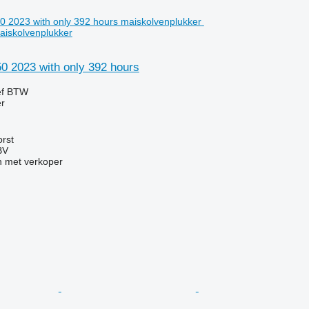
aiskolvenplukker
0 2023 with only 392 hours
ef BTW
r
rst
BV
 met verkoper