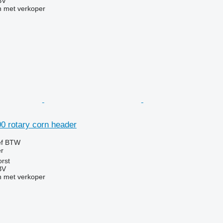
BV
 met verkoper
0 rotary corn header
ef BTW
r
rst
BV
 met verkoper