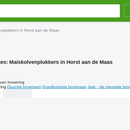
enplukkers in Horst aan de Maas
ies:
Maiskolvenplukkers in Horst aan de Maas
van invoering
ring
Duurste bovenaan
Goedkoopste bovenaan
Jaar - de nieuwste bo