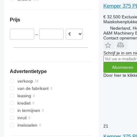
Kemper 375 P
Roemenië
Oezbekistan
Oekraïne
Hongarije
Moldavië
€ 32.500
Exclusi
Prijs
Oostenrijk
Peru
Maiskolvenplukke
Nederland, Ho
Frankrijk
A&M Machinery 
–
Bulgarije
Contact opnemen
Verenigd Koninkrijk
laat alles zien
Schrijf je in om 
Abonneren
Advertentietype
Door hier te klik
verkoop
van de fabrikant
leasing
krediet
in termijnen
inruil
inwisselen
21
Kemper 375 Pl