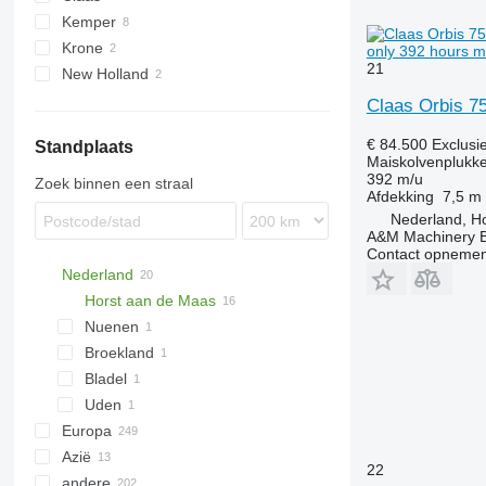
Kemper
Orbis
Krone
only 392 hours m
21
New Holland
Claas Orbis 75
€ 84.500
Exclusi
Standplaats
Maiskolvenplukke
392 m/u
Zoek binnen een straal
Afdekking
7,5 m
Nederland, Ho
A&M Machinery 
Contact opnemen
Nederland
Horst aan de Maas
Nuenen
Broekland
Bladel
Uden
Europa
Azië
Duitsland
22
andere
Polen
Turkije