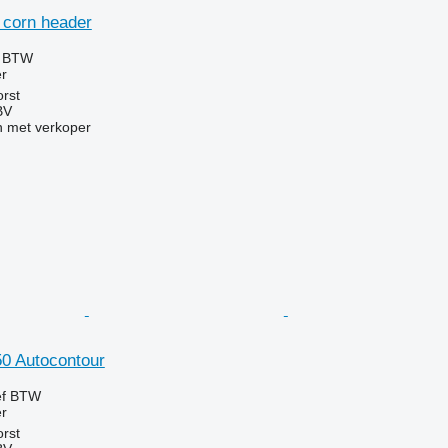
corn header
f BTW
r
rst
BV
 met verkoper
50 Autocontour
ef BTW
r
rst