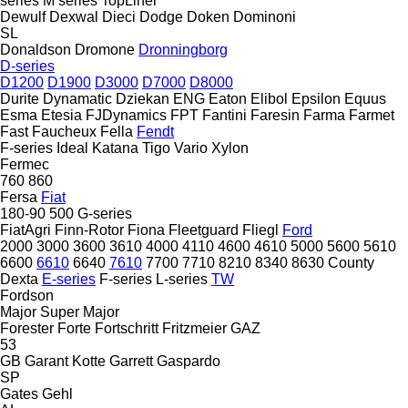
series
M series
TopLiner
Dewulf
Dexwal
Dieci
Dodge
Doken
Dominoni
SL
Donaldson
Dromone
Dronningborg
D-series
D1200
D1900
D3000
D7000
D8000
Durite
Dynamatic
Dziekan
ENG
Eaton
Elibol
Epsilon
Equus
Esma
Etesia
FJDynamics
FPT
Fantini
Faresin
Farma
Farmet
Fast
Faucheux
Fella
Fendt
F-series
Ideal
Katana
Tigo
Vario
Xylon
Fermec
760
860
Fersa
Fiat
180-90
500
G-series
FiatAgri
Finn-Rotor
Fiona
Fleetguard
Fliegl
Ford
2000
3000
3600
3610
4000
4110
4600
4610
5000
5600
5610
6600
6610
6640
7610
7700
7710
8210
8340
8630
County
Dexta
E-series
F-series
L-series
TW
Fordson
Major
Super Major
Forester
Forte
Fortschritt
Fritzmeier
GAZ
53
GB
Garant Kotte
Garrett
Gaspardo
SP
Gates
Gehl