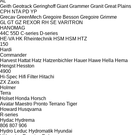
AL
Geith
Geotrack
Geringhoff
Giant
Grammer
Granit
Great Plains
CPH
NTA
PD
YP
Grecav
GreenMech
Gregoire Besson
Gregoire
Grimme
GL
GT
GZ
REXOR
RH
SE
VARITRON
HANOMAG
44C
55D
C-series
D-series
HE-VA
HK Rheintechnik
HSM
HSM
HTZ
150
Hardi
Commander
Harvest
Hattat
Hatz
Hatzenbichler
Hauer
Hawe
Hella
Hema
Hengst
Hesston
4900
Hi-Spec
Hifi Filter
Hitachi
ZX
Zaxis
Holmer
Terra
Holset
Honda
Horsch
Avatar
Maestro
Pronto
Terrano
Tiger
Howard
Husqvarna
R-series
Hydac
Hydrema
806
807
906
Hydro Leduc
Hydromatik
Hyundai