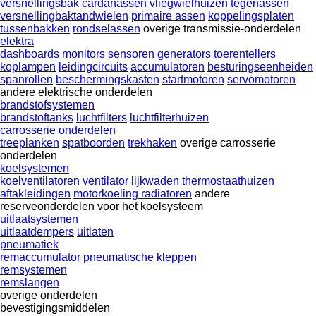
versnellingsbak
cardanassen
vliegwielhuizen
tegenassen
versnellingbaktandwielen
primaire assen
koppelingsplaten
tussenbakken
rondselassen
overige transmissie-onderdelen
elektra
dashboards
monitors
sensoren
generators
toerentellers
koplampen
leidingcircuits
accumulatoren
besturingseenheiden
spanrollen
beschermingskasten
startmotoren
servomotoren
andere elektrische onderdelen
brandstofsystemen
brandstoftanks
luchtfilters
luchtfilterhuizen
carrosserie onderdelen
treeplanken
spatboorden
trekhaken
overige carrosserie
onderdelen
koelsystemen
koelventilatoren
ventilator lijkwaden
thermostaathuizen
aftakleidingen
motorkoeling radiatoren
andere
reserveonderdelen voor het koelsysteem
uitlaatsystemen
uitlaatdempers
uitlaten
pneumatiek
remaccumulator
pneumatische kleppen
remsystemen
remslangen
overige onderdelen
bevestigingsmiddelen