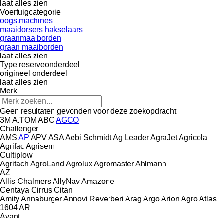
laat alles zien
Voertuigcategorie
oogstmachines
maaidorsers
hakselaars
graanmaaiborden
graan maaiborden
laat alles zien
Type reserveonderdeel
origineel onderdeel
laat alles zien
Merk
Geen resultaten gevonden voor deze zoekopdracht
3M
A.TOM
ABC
AGCO
Challenger
AMS
AP
APV
ASA
Aebi Schmidt
Ag Leader
AgraJet
Agricola
Agrifac
Agrisem
Cultiplow
Agritach
AgroLand
Agrolux
Agromaster
Ahlmann
AZ
Allis-Chalmers
AllyNav
Amazone
Centaya
Cirrus
Citan
Amity
Annaburger
Annovi Reverberi
Arag
Argo
Arion Agro
Atlas
1604
AR
Avant