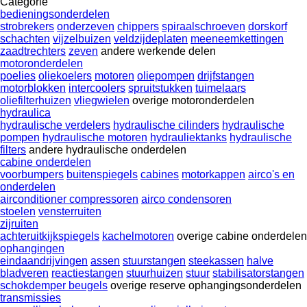
Categorie
bedieningsonderdelen
strobrekers
onderzeven
chippers
spiraalschroeven
dorskorf
schachten
vijzelbuizen
veldzijdeplaten
meeneemkettingen
zaadtrechters
zeven
andere werkende delen
motoronderdelen
poelies
oliekoelers
motoren
oliepompen
drijfstangen
motorblokken
intercoolers
spruitstukken
tuimelaars
oliefilterhuizen
vliegwielen
overige motoronderdelen
hydraulica
hydraulische verdelers
hydraulische cilinders
hydraulische
pompen
hydraulische motoren
hydrauliektanks
hydraulische
filters
andere hydraulische onderdelen
cabine onderdelen
voorbumpers
buitenspiegels
cabines
motorkappen
airco's en
onderdelen
airconditioner compressoren
airco condensoren
stoelen
vensterruiten
zijruiten
achteruitkijkspiegels
kachelmotoren
overige cabine onderdelen
ophangingen
eindaandrijvingen
assen
stuurstangen
steekassen
halve
bladveren
reactiestangen
stuurhuizen
stuur
stabilisatorstangen
schokdemper beugels
overige reserve ophangingsonderdelen
transmissies