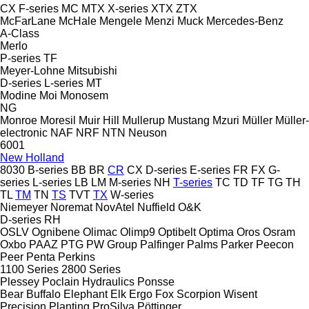
CX
F-series
MC
MTX
X-series
XTX
ZTX
McFarLane
McHale
Mengele
Menzi Muck
Mercedes-Benz
A-Class
Merlo
P-series
TF
Meyer-Lohne
Mitsubishi
D-series
L-series
MT
Modine
Moi
Monosem
NG
Monroe
Moresil
Muir Hill
Mullerup
Mustang
Mzuri
Müller
Müller-
electronic
NAF
NRF
NTN
Neuson
6001
New Holland
8030
B-series
BB
BR
CR
CX
D-series
E-series
FR
FX
G-
series
L-series
LB
LM
M-series
NH
T-series
TC
TD
TF
TG
TH
TL
TM
TN
TS
TVT
TX
W-series
Niemeyer
Noremat
NovAtel
Nuffield
O&K
D-series
RH
OSLV
Ognibene
Olimac
Olimp9
Optibelt
Optima
Oros
Osram
Oxbo
PAAZ
PTG
PW Group
Palfinger
Palms
Parker
Peecon
Peer
Penta
Perkins
1100 Series
2800 Series
Plessey
Poclain Hydraulics
Ponsse
Bear
Buffalo
Elephant
Elk
Ergo
Fox
Scorpion
Wisent
Precision Planting
ProSilva
Pöttinger