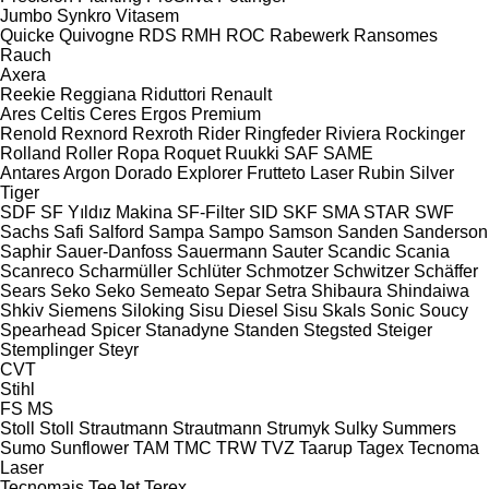
Jumbo
Synkro
Vitasem
Quicke
Quivogne
RDS
RMH
ROC
Rabewerk
Ransomes
Rauch
Axera
Reekie
Reggiana Riduttori
Renault
Ares
Celtis
Ceres
Ergos
Premium
Renold
Rexnord
Rexroth
Rider
Ringfeder
Riviera
Rockinger
Rolland
Roller
Ropa
Roquet
Ruukki
SAF
SAME
Antares
Argon
Dorado
Explorer
Frutteto
Laser
Rubin
Silver
Tiger
SDF
SF Yıldız Makina
SF-Filter
SID
SKF
SMA
STAR
SWF
Sachs
Safi
Salford
Sampa
Sampo
Samson
Sanden
Sanderson
Saphir
Sauer-Danfoss
Sauermann
Sauter
Scandic
Scania
Scanreco
Scharmüller
Schlüter
Schmotzer
Schwitzer
Schäffer
Sears
Seko
Seko
Semeato
Separ
Setra
Shibaura
Shindaiwa
Shkiv
Siemens
Siloking
Sisu Diesel
Sisu
Skals
Sonic
Soucy
Spearhead
Spicer
Stanadyne
Standen
Stegsted
Steiger
Stemplinger
Steyr
CVT
Stihl
FS
MS
Stoll
Stoll
Strautmann
Strautmann
Strumyk
Sulky
Summers
Sumo
Sunflower
TAM
TMC
TRW
TVZ
Taarup
Tagex
Tecnoma
Laser
Tecnomais
TeeJet
Terex