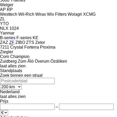
5080
T-series
Welger
AP
RP
Westtech
Wil-Rich
Wirax
Wix Filters
Wolagri
XCMG
ZL
YTO
NLX 1024
Yanmar
B-series
F-series
KE
ZAZ
ZF
ZIBO
ZTS
Zetor
7211
Crystal
Forterra
Proxima
Ziegler
Corn Champion
Zuidberg
Zürn
Ålö
Överum
Özdöken
laat alles zien
Standplaats
Zoek binnen een straal
Nederland
laat alles zien
Prijs
–