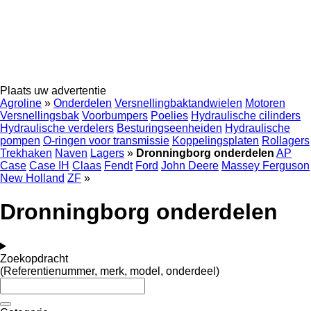
Plaats uw advertentie
Agroline
»
Onderdelen
Versnellingbaktandwielen
Motoren
Versnellingsbak
Voorbumpers
Poelies
Hydraulische cilinders
Hydraulische verdelers
Besturingseenheiden
Hydraulische
pompen
O-ringen voor transmissie
Koppelingsplaten
Rollagers
Trekhaken
Naven
Lagers
»
Dronningborg onderdelen
AP
Case
Case IH
Claas
Fendt
Ford
John Deere
Massey Ferguson
New Holland
ZF
»
Dronningborg onderdelen
Zoekopdracht
(Referentienummer, merk, model, onderdeel)