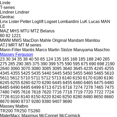
Linde
T-series
Lindner
Lindner
Geotrac
Linx
Lister Petter
Loglift
Logset
Lombardini
LuK
Lucas
MAN
LE
MAZ
MHS
MTU
MTZ Belarus
80
82
1221
MWM
MWS
MacDon
Mahle Original
Mandam
Manitou
ATJ
MRT
MT
M series
Mann-Filter
Mantis
Marco
Martin Stolze
Maruyama
Maschio
Massey Ferguson
23
30
34
35
38
40
50
65
124
135
165
168
185
188
240
265
275
285
290
365
375
390
399
575
590
595
675
690
698
2190
2640
3060
3070
3080
3085
3095
3640
3645
4235
4245
4255
4345
4355
5425
5435
5440
5445
5450
5455
5460
5465
5610
5611
5612
5710
5711
5712
5713
6140
6150
6170
6180
6190
6245
6255
6260
6270
6290
6445
6455
6460
6465
6475
6480
6485
6490
6495
6499
6713
6715
6716
7274
7278
7465
7475
7480
7495
7616
7618
7620
7716
7718
7719
7720
7722
7724
7726
8110
8140
8150
8220
8240
8250
8280
8480
8650
8660
8670
8690
8737
9280
9380
9407
9690
Massey
Matbro
TR200
TR250
TS260
MaterMacc
Maximus
McConnel
McCormick