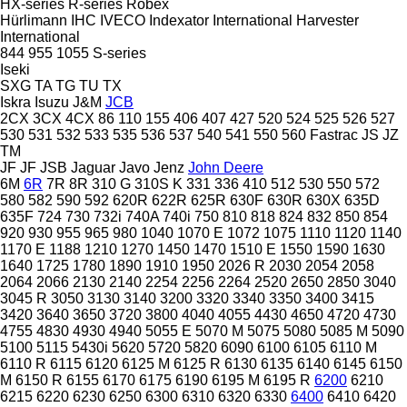
HX-series
R-series
Robex
Hürlimann
IHC
IVECO
Indexator
International Harvester
International
844
955
1055
S-series
Iseki
SXG
TA
TG
TU
TX
Iskra
Isuzu
J&M
JCB
2CX
3CX
4CX
86
110
155
406
407
427
520
524
525
526
527
530
531
532
533
535
536
537
540
541
550
560
Fastrac
JS
JZ
TM
JF
JF
JSB
Jaguar
Javo
Jenz
John Deere
6M
6R
7R
8R
310 G
310S K
331
336
410
512
530
550
572
580
582
590
592
620R
622R
625R
630F
630R
630X
635D
635F
724
730
732i
740A
740i
750
810
818
824
832
850
854
920
930
955
965
980
1040
1070 E
1072
1075
1110
1120
1140
1170 E
1188
1210
1270
1450
1470
1510 E
1550
1590
1630
1640
1725
1780
1890
1910
1950
2026 R
2030
2054
2058
2064
2066
2130
2140
2254
2256
2264
2520
2650
2850
3040
3045 R
3050
3130
3140
3200
3320
3340
3350
3400
3415
3420
3640
3650
3720
3800
4040
4055
4430
4650
4720
4730
4755
4830
4930
4940
5055 E
5070 M
5075
5080
5085 M
5090
5100
5115
5430i
5620
5720
5820
6090
6100
6105
6110 M
6110 R
6115
6120
6125 M
6125 R
6130
6135
6140
6145
6150
M
6150 R
6155
6170
6175
6190
6195 M
6195 R
6200
6210
6215
6220
6230
6250
6300
6310
6320
6330
6400
6410
6420