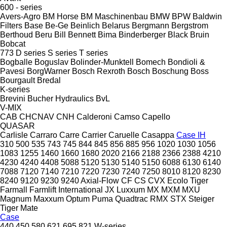
600 - series
Avers-Agro
BM Horse
BM Maschinenbau
BMW
BPW
Baldwin
Filters
Base
Be-Ge
Beinlich
Belarus
Bergmann
Bergstrom
Berthoud
Beru
Bill Bennett
Bima
Binderberger
Black Bruin
Bobcat
773
D series
S series
T series
Bogballe
Boguslav
Bolinder-Munktell
Bomech
Bondioli &
Pavesi
BorgWarner
Bosch Rexroth
Bosch
Boschung
Boss
Bourgault
Bredal
K-series
Brevini
Bucher Hydraulics
BvL
V-MIX
CAB
CHCNAV
CNH
Calderoni
Camso
Capello
QUASAR
Carlisle
Carraro
Carre
Carrier
Caruelle
Casappa
Case IH
310
500
535
743
745
844
845
856
885
956
1020
1030
1056
1083
1255
1460
1660
1680
2020
2166
2188
2366
2388
4210
4230
4240
4408
5088
5120
5130
5140
5150
6088
6130
6140
7088
7120
7140
7210
7220
7230
7240
7250
8010
8120
8230
8240
9120
9230
9240
Axial-Flow
CF
CS
CVX
Ecolo Tiger
Farmall
Farmlift
International
JX
Luxxum
MX
MXM
MXU
Magnum
Maxxum
Optum
Puma
Quadtrac
RMX
STX
Steiger
Tiger Mate
Case
440
450
580
621
695
821
W-series