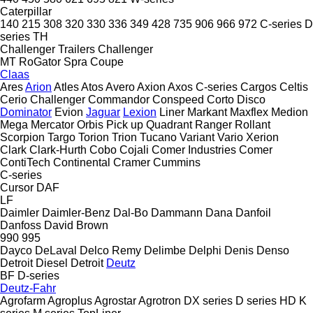
Caterpillar
140
215
308
320
330
336
349
428
735
906
966
972
C-series
D
series
TH
Challenger Trailers
Challenger
MT
RoGator
Spra Coupe
Claas
Ares
Arion
Atles
Atos
Avero
Axion
Axos
C-series
Cargos
Celtis
Cerio
Challenger
Commandor
Conspeed
Corto
Disco
Dominator
Evion
Jaguar
Lexion
Liner
Markant
Maxflex
Medion
Mega
Mercator
Orbis
Pick up
Quadrant
Ranger
Rollant
Scorpion
Targo
Torion
Trion
Tucano
Variant
Vario
Xerion
Clark
Clark-Hurth
Cobo
Cojali
Comer Industries
Comer
ContiTech
Continental
Cramer
Cummins
C-series
Cursor
DAF
LF
Daimler
Daimler-Benz
Dal-Bo
Dammann
Dana
Danfoil
Danfoss
David Brown
990
995
Dayco
DeLaval
Delco Remy
Delimbe
Delphi
Denis
Denso
Detroit Diesel
Detroit
Deutz
BF
D-series
Deutz-Fahr
Agrofarm
Agroplus
Agrostar
Agrotron
DX series
D series
HD
K