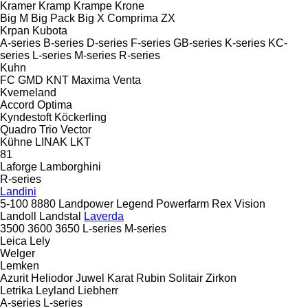
Kramer
Kramp
Krampe
Krone
Big M
Big Pack
Big X
Comprima
ZX
Krpan
Kubota
A-series
B-series
D-series
F-series
GB-series
K-series
KC-
series
L-series
M-series
R-series
Kuhn
FC
GMD
KNT
Maxima
Venta
Kverneland
Accord
Optima
Kyndestoft
Köckerling
Quadro
Trio
Vector
Kühne
LINAK
LKT
81
Laforge
Lamborghini
R-series
Landini
5-100
8880
Landpower
Legend
Powerfarm
Rex
Vision
Landoll
Landstal
Laverda
3500
3600
3650
L-series
M-series
Leica
Lely
Welger
Lemken
Azurit
Heliodor
Juwel
Karat
Rubin
Solitair
Zirkon
Letrika
Leyland
Liebherr
A-series
L-series