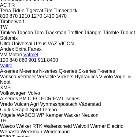
AC
TR
Terra
Tidue
Tigercat
Tim
Timberjack
810
870
1210
1270
1410
1470
Timberwolf
TW
Timken
Topcon
Toro
Trackman
Treffler
Triangle
Trimble
Trioliet
Solomix
Ultra
Universal
Ursus
VAZ
VICON
Andex
Extra
Fanex
VM Motori
Valmet
120
840
860
901
911
8400
Valtra
A-series
M-series
N-series
Q-series
S-series
T-series
Vansco
Vermeer
Versatile
Vickers Hydraulics
Vivolo
Vogel &
Noot
XMS
Volkswagen
Volvo
A-series
BM
C
EC
ECR
EW
L-series
Vredo
Vulcan Agri
Vynmashpostach
Väderstad
Cultus
Rapid
Spirit
Tempo
Vögele
WABCO
WP Kemper
Wacker Neuson
TH
Waeco
Walker RTK
Walterscheid
Walvoil
Warner Electric
Webasto
Weckman
Weidemann