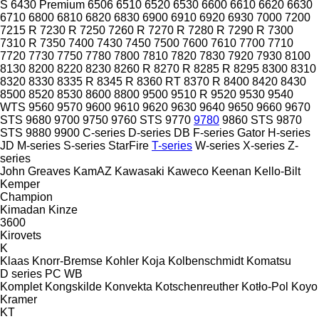
S
6430 Premium
6506
6510
6520
6530
6600
6610
6620
6630
6710
6800
6810
6820
6830
6900
6910
6920
6930
7000
7200
7215 R
7230 R
7250
7260 R
7270 R
7280 R
7290 R
7300
7310 R
7350
7400
7430
7450
7500
7600
7610
7700
7710
7720
7730
7750
7780
7800
7810
7820
7830
7920
7930
8100
8130
8200
8220
8230
8260 R
8270 R
8285 R
8295
8300
8310
8320
8330
8335 R
8345 R
8360 RT
8370 R
8400
8420
8430
8500
8520
8530
8600
8800
9500
9510 R
9520
9530
9540
WTS
9560
9570
9600
9610
9620
9630
9640
9650
9660
9670
STS
9680
9700
9750
9760 STS
9770
9780
9860 STS
9870
STS
9880
9900
C-series
D-series
DB
F-series
Gator
H-series
JD
M-series
S-series
StarFire
T-series
W-series
X-series
Z-
series
John Greaves
KamAZ
Kawasaki
Kaweco
Keenan
Kello-Bilt
Kemper
Champion
Kimadan
Kinze
3600
Kirovets
K
Klaas
Knorr-Bremse
Kohler
Koja
Kolbenschmidt
Komatsu
D series
PC
WB
Komplet
Kongskilde
Konvekta
Kotschenreuther
Kotło-Pol
Koyo
Kramer
KT