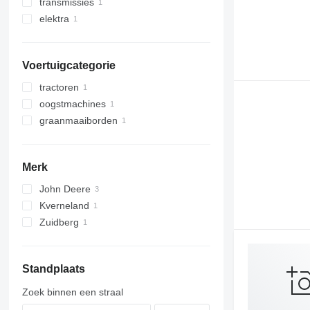
transmissies
chippers
elektra
verloopstukken
monitors
Voertuigcategorie
tractoren
oogstmachines
wielen trekkers
graanmaaiborden
maaidorsers
maiskolvenplukkers
Merk
John Deere
Kverneland
6R
Zuidberg
7000
Standplaats
Zoek binnen een straal