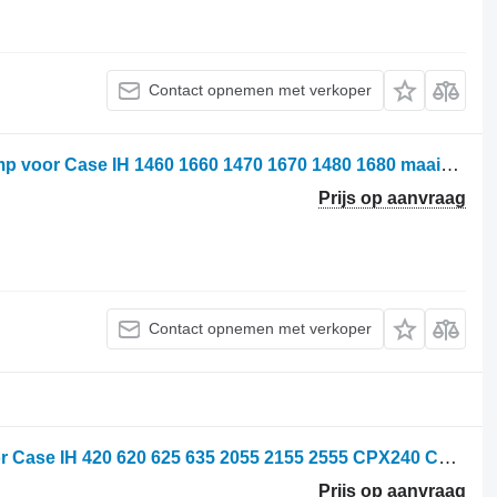
Contact opnemen met verkoper
Case IH 1958079C1 hydraulische pomp voor Case IH 1460 1660 1470 1670 1480 1680 maaidorser
Prijs op aanvraag
Contact opnemen met verkoper
CNH 119860A3R versnellingsbak voor Case IH 420 620 625 635 2055 2155 2555 CPX240 CPX610 CPX620 maaidorser
Prijs op aanvraag