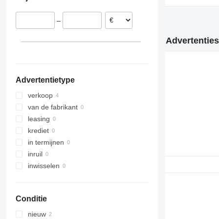
Griekenland
Chili
–
Frankrijk
Roemenië
Advertenties
laat alles zien
Advertentietype
verkoop
van de fabrikant
leasing
krediet
in termijnen
inruil
inwisselen
Conditie
nieuw