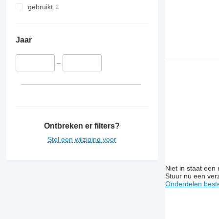
gebruikt
Jaar
–
Ontbreken er filters?
Stel een wijziging voor
Niet in staat een
Stuur nu een ver
Onderdelen beste