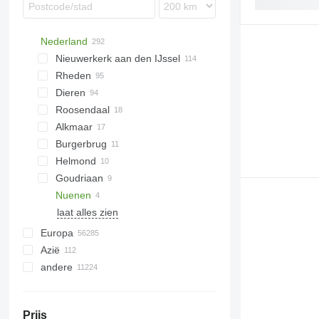
Nederland
Nieuwerkerk aan den IJssel
Rheden
Dieren
Roosendaal
Alkmaar
Burgerbrug
Helmond
Goudriaan
Nuenen
laat alles zien
Europa
Azië
Ierland
andere
Denemarken
Oezbekistan
Polen
Turkije
Oekraïne
Litouwen
China
Colombia
Prijs
Duitsland
Kazachstan
Moldavië