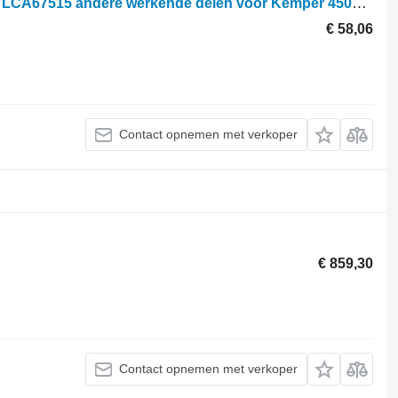
Pokrywa Prawa / Lewa, Osłona paska LCA67515 andere werkende delen voor Kemper 4500 maisbek
€ 58,06
Contact opnemen met verkoper
€ 859,30
Contact opnemen met verkoper