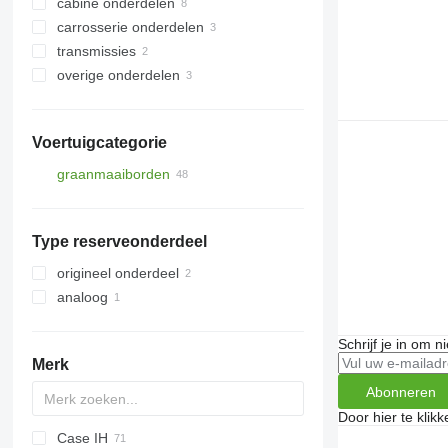
cabine onderdelen
messen
carrosserie onderdelen
andere werkende delen
voorbumpers
transmissies
trekhaken
overige onderdelen
overige carrosserie onderdelen
rondselassen
overige transmissie-onderdelen
bevestigingsmiddelen
Voertuigcategorie
graanmaaiborden
graan maaiborden
maisbekken
Type reserveonderdeel
maiskolvenplukkers
origineel onderdeel
analoog
Schrijf je in om 
Merk
Abonneren
Door hier te klik
Case IH
QUASAR