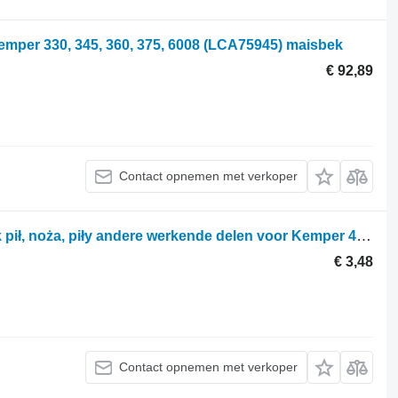
mper 330, 345, 360, 375, 6008 (LCA75945) maisbek
€ 92,89
Contact opnemen met verkoper
Zgarniak, Zabierak Zgarniacz, czyścik pił, noża, piły andere werkende delen voor Kemper 460 Plus maiskolvenplukker
€ 3,48
Contact opnemen met verkoper