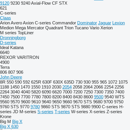
9120
9230
9240
Axial-Flow
CF
STX
621
C-series
Claas
Arion
Avero
Axion
C-series
Commandor
Dominator
Jaguar
Lexion
Medion
Mega
Mercator
Quadrant
Trion
Tucano
Vario
Xerion
M series
TopLiner
Dronningborg
D-series
Ideal
Katana
6640
REXOR
VARITRON
4900
Terra
806
807
906
John Deere
8R
550
590
592
625R
630F
630X
635D
730
930
955
965
1072
1075
1188
1450
1470
1550
1910
2030
2054
2058
2064
2066
2254
2256
2264
3040
4040
5820
6090
6620
7000
7200
7250
7300
7350
7400
7450
7500
7700
7780
7800
8200
8400
8430
8600
9500
9540 WTS
9560
9570
9600
9610
9640
9650
9660
9670 STS
9680
9700
9750
9760 STS
9770
9780
9860 STS
9870 STS
9880
9900
C-series
H-
series
JD
M-series
S-series
T-series
W-series
X-series
Z-series
Krone
Big M
Big X
Big X 630