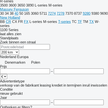
R-series
3500
3600
3650
3890
L-series
M-series
Massey Ferguson
30
34
38
40
50
165
3060
5711
7274
7278
7370
8737
9280
9380
9690
New Holland
BB
CR
CX
FR
FX
L-series
M-series
T-series
TC
TF
TM
TX
W-
series
1100 Series
laat alles zien
Standplaats
Zoek binnen een straal
Nederland
Europa
Denemarken
Polen
Prijs
–
Advertentietype
verkoop
van de fabrikant
leasing
krediet
in termijnen
inruil
inwisselen
Conditie
nieuw
gebruikt
Jaar
–
Ontbreken er filters?