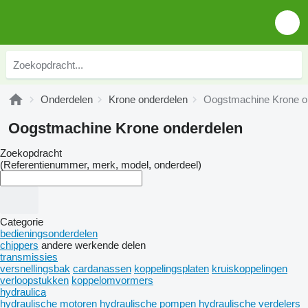
Onderdelen
Krone onderdelen
Oogstmachine Krone o
Oogstmachine Krone onderdelen
Zoekopdracht
(Referentienummer, merk, model, onderdeel)
Categorie
bedieningsonderdelen
chippers
andere werkende delen
transmissies
versnellingsbak
cardanassen
koppelingsplaten
kruiskoppelingen
verloopstukken
koppelomvormers
hydraulica
hydraulische motoren
hydraulische pompen
hydraulische verdelers