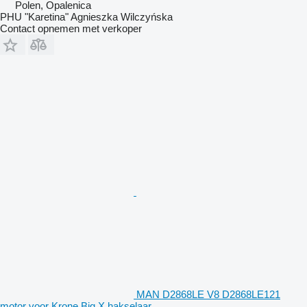
Polen, Opalenica
PHU "Karetina" Agnieszka Wilczyńska
Contact opnemen met verkoper
MAN D2868LE V8 D2868LE121
motor voor Krone Big X hakselaar