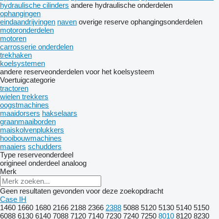
hydraulische cilinders
andere hydraulische onderdelen
ophangingen
eindaandrijvingen
naven
overige reserve ophangingsonderdelen
motoronderdelen
motoren
carrosserie onderdelen
trekhaken
koelsystemen
andere reserveonderdelen voor het koelsysteem
Voertuigcategorie
tractoren
wielen trekkers
oogstmachines
maaidorsers
hakselaars
graanmaaiborden
maiskolvenplukkers
hooibouwmachines
maaiers
schudders
Type reserveonderdeel
origineel onderdeel
analoog
Merk
Geen resultaten gevonden voor deze zoekopdracht
Case IH
1460
1660
1680
2166
2188
2366
2388
5088
5120
5130
5140
5150
6088
6130
6140
7088
7120
7140
7230
7240
7250
8010
8120
8230