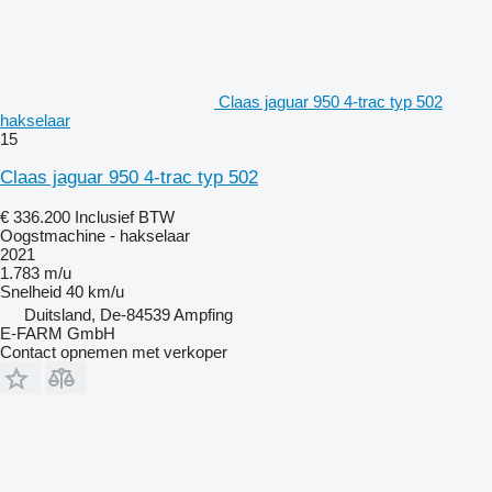
Claas jaguar 950 4-trac typ 502
hakselaar
15
Claas jaguar 950 4-trac typ 502
€ 336.200
Inclusief BTW
Oogstmachine - hakselaar
2021
1.783 m/u
Snelheid
40 km/u
Duitsland, De-84539 Ampfing
E-FARM GmbH
Contact opnemen met verkoper