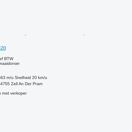
420
ief BTW
maaidorser
563 m/u
Snelheid
20 km/u
t-4755 Zell An Der Pram
 met verkoper