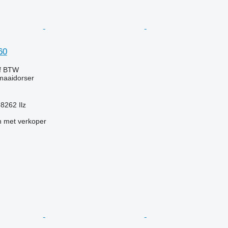
60
ef BTW
maaidorser
-8262 Ilz
 met verkoper