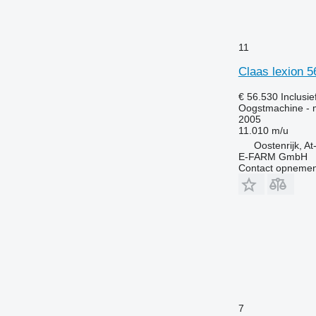
11
Claas lexion 5
€ 56.530
Inclusi
Oogstmachine - 
2005
11.010 m/u
Oostenrijk, At
E-FARM GmbH
Contact opnemen
7