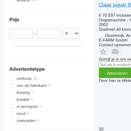
andere
Duitsland
Claas jaguar 
Polen
Oekraïne
Hongarije
Moldavië
€ 70.597
Inclusi
Prijs
Oogstmachine - 
Litouwen
Chili
2002
Roemenië
Snelheid
40 km/u
–
Frankrijk
Oostenrijk, A
E-FARM GmbH
Oostenrijk
Contact opnemen
Wels
Letland
laat alles zien
Graz
Schrijf je in om 
Steyr
Advertentietype
Sankt Pölten
Abonneren
Eferding
verkoop
Door hier te klik
Eggendorf
van de fabrikant
leasing
krediet
in termijnen
inruil
inwisselen
20