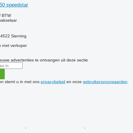
850 speedstar
ef BTW
hakselaar
t-4522 Sierning
 met verkoper
nieuwe advertenties te ontvangen uit deze sectie
ken stemt u in met ons
privacybeleid
en onze
gebruikersvoorwaarden
.