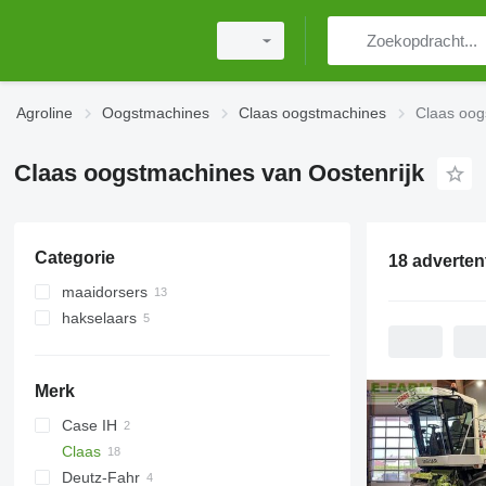
Agroline
Oogstmachines
Claas oogstmachines
Claas oog
Claas oogstmachines van Oostenrijk
Categorie
18 adverten
maaidorsers
hakselaars
Merk
Case IH
Claas
7230
Deutz-Fahr
Axial-Flow
Dominator