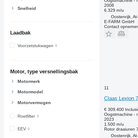
Oogstmachine - 
2008
Snelheid
6.329 m/u
Oostenrijk, At
E-FARM GmbH
Contact opnemen
Laadbak
Voorzetstukwagen
Motor, type versnellingsbak
Motormerk
11
Motormodel
Claas Lexion 
Motorvermogen
€ 309.400
Inclus
Oogstmachine - 
Roetfilter
2023
1.500 m/u
EEV
Rotor draaiuren
Oostenrijk, A