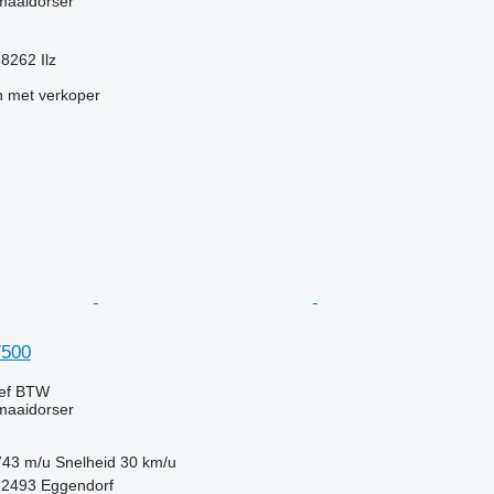
maaidorser
-8262 Ilz
 met verkoper
7500
ief BTW
maaidorser
743 m/u
Snelheid
30 km/u
t-2493 Eggendorf