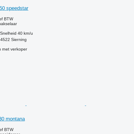
850 speedstar
ief BTW
hakselaar
Snelheid
40 km/u
t-4522 Sierning
 met verkoper
530 montana
ief BTW