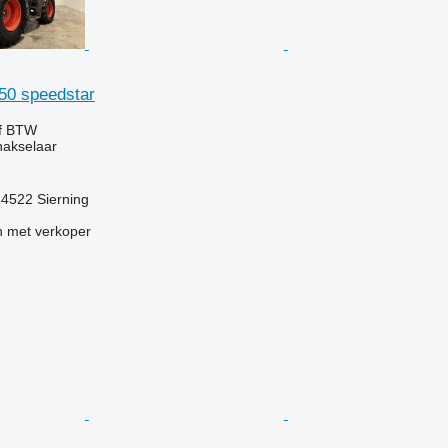
850 speedstar
ef BTW
hakselaar
t-4522 Sierning
 met verkoper