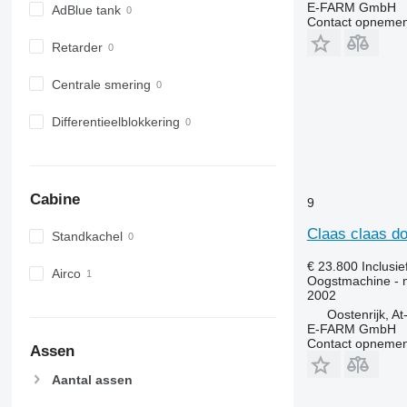
E-FARM GmbH
AdBlue tank
Contact opnemen
Retarder
Centrale smering
Differentieelblokkering
Cabine
9
Claas claas d
Standkachel
€ 23.800
Inclusi
Airco
Oogstmachine - 
2002
Oostenrijk, A
E-FARM GmbH
Contact opnemen
Assen
Aantal assen