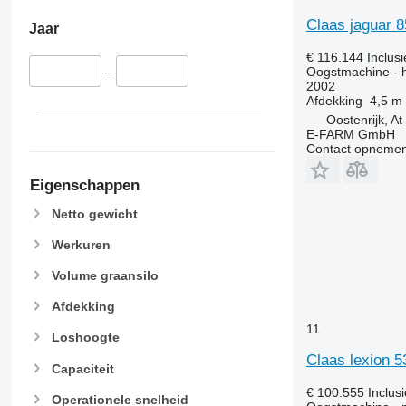
Claas jaguar 
Jaar
€ 116.144
Inclus
Oogstmachine - 
–
2002
Afdekking
4,5 m
Oostenrijk, A
E-FARM GmbH
Contact opnemen
Eigenschappen
Netto gewicht
Werkuren
Volume graansilo
Afdekking
11
Loshoogte
Claas lexion 
Capaciteit
€ 100.555
Inclus
Operationele snelheid