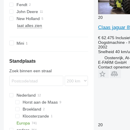
Fendt
Evion
Dominator 88
John Deere
Jaguar
Ideal
WV
Terra
Evion 430
20
New Holland
Lexion
550
Jaguar 840
laat alles zien
Medion
T-series
CR
Jaguar 850
Lexion 530
Claas jaguar 
Mercator
W-series
TC
Lexion 560
Medion 330
€ 62.475
Inclusi
Trion
Lexion 5400
Mercator 60
Oogstmachine - 
Mini
Tucano
Lexion 7500
Trion 730
2002
Snelheid
40 km/u
Lexion 8700
Oostenrijk, A
Standplaats
E-FARM GmbH
Contact opnemen
Zoek binnen een straal
Nederland
Horst aan de Maas
Broekland
Kloosterzande
Europa
20