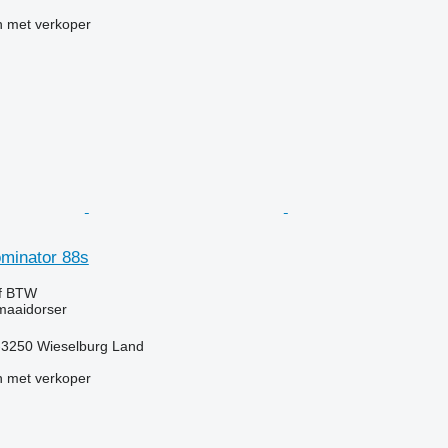
 met verkoper
ominator 88s
ef BTW
maaidorser
t-3250 Wieselburg Land
 met verkoper