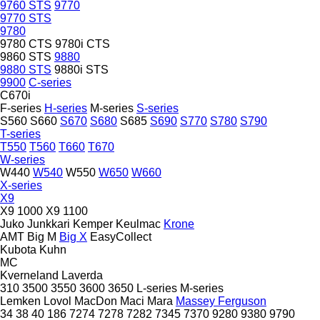
9760 STS
9770
9770 STS
9780
9780 CTS
9780i CTS
9860 STS
9880
9880 STS
9880i STS
9900
C-series
C670i
F-series
H-series
M-series
S-series
S560
S660
S670
S680
S685
S690
S770
S780
S790
T-series
T550
T560
T660
T670
W-series
W440
W540
W550
W650
W660
X-series
X9
X9 1000
X9 1100
Juko
Junkkari
Kemper
Keulmac
Krone
AMT
Big M
Big X
EasyCollect
Kubota
Kuhn
MC
Kverneland
Laverda
310
3500
3550
3600
3650
L-series
M-series
Lemken
Lovol
MacDon
Maci
Mara
Massey Ferguson
34
38
40
186
7274
7278
7282
7345
7370
9280
9380
9790