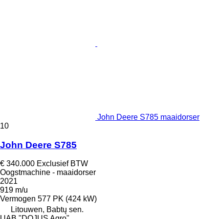
John Deere S785 maaidorser
10
John Deere S785
€ 340.000
Exclusief BTW
Oogstmachine - maaidorser
2021
919 m/u
Vermogen
577 PK (424 kW)
Litouwen, Babtų sen.
UAB "DOJUS Agro"