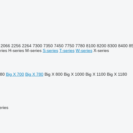
2066
2256
2264
7300
7350
7450
7750
7780
8100
8200
8300
8400
8
ries
H-series
M-series
S-series
T-series
W-series
X-series
680
Big X 700
Big X 780
Big X 800
Big X 1000
Big X 1100
Big X 1180
ries