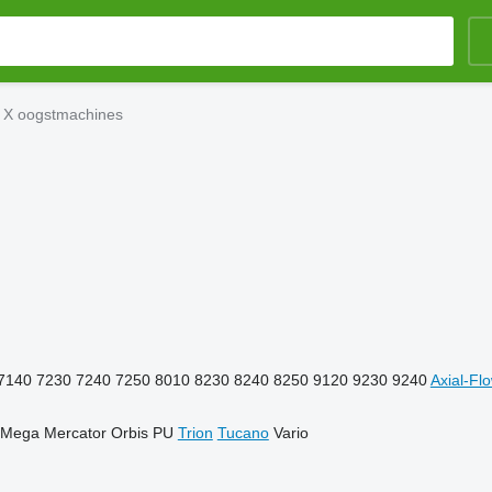
 X oogstmachines
7140
7230
7240
7250
8010
8230
8240
8250
9120
9230
9240
Axial-Fl
Mega
Mercator
Orbis
PU
Trion
Tucano
Vario