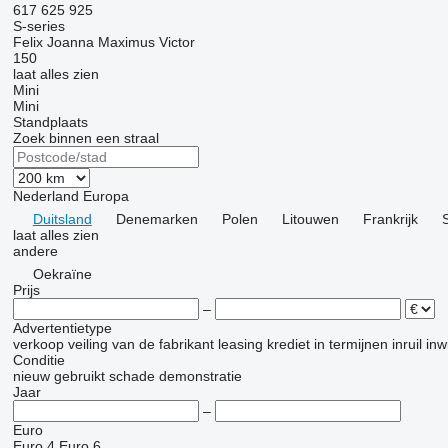
617
625
925
S-series
Felix
Joanna
Maximus
Victor
150
laat alles zien
Mini
Mini
Standplaats
Zoek binnen een straal
Nederland
Europa
Duitsland
Denemarken
Polen
Litouwen
Frankrijk
laat alles zien
andere
Oekraïne
Prijs
–
Advertentietype
verkoop
veiling
van de fabrikant
leasing
krediet
in termijnen
inruil
inw
Conditie
nieuw
gebruikt
schade
demonstratie
Jaar
–
Euro
Euro 4
Euro 6