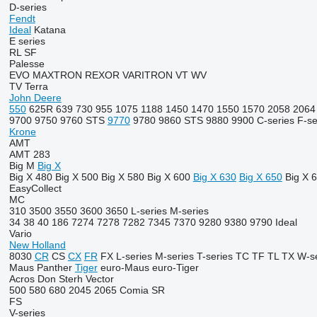
D-series
Fendt
Ideal
Katana
E series
RL
SF
Palesse
EVO
MAXTRON
REXOR
VARITRON
VT
WV
TV
Terra
John Deere
550
625R
639
730
955
1075
1188
1450
1470
1550
1570
2058
2064
9700
9750
9760 STS
9770
9780
9860 STS
9880
9900
C-series
F-se
Krone
AMT
AMT 283
Big M
Big X
Big X 480
Big X 500
Big X 580
Big X 600
Big X 630
Big X 650
Big X 
EasyCollect
MC
310
3500
3550
3600
3650
L-series
M-series
34
38
40
186
7274
7278
7282
7345
7370
9280
9380
9790
Ideal
Vario
New Holland
8030
CR
CS
CX
FR
FX
L-series
M-series
T-series
TC
TF
TL
TX
W-se
Maus
Panther
Tiger
euro-Maus
euro-Tiger
Acros
Don
Sterh
Vector
500
580
680
2045
2065
Comia
SR
FS
V-series