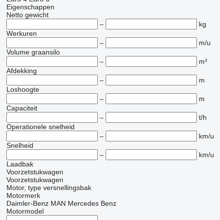
Eigenschappen
Netto gewicht
–
kg
Werkuren
–
m/u
Volume graansilo
–
m³
Afdekking
–
m
Loshoogte
–
m
Capaciteit
–
t/h
Operationele snelheid
–
km/u
Snelheid
–
km/u
Laadbak
Voorzetstukwagen
Voorzetstukwagen
Motor, type versnellingsbak
Motormerk
Daimler-Benz
MAN
Mercedes Benz
Motormodel