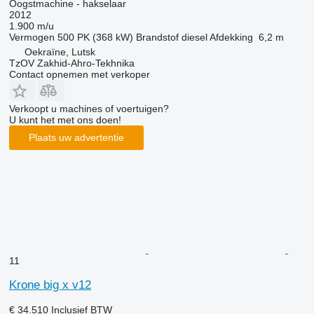
Oogstmachine - hakselaar
2012
1.900 m/u
Vermogen
500 PK (368 kW)
Brandstof
diesel
Afdekking
6,2 m
Oekraïne, Lutsk
TzOV Zakhid-Ahro-Tekhnika
Contact opnemen met verkoper
Verkoopt u machines of voertuigen?
U kunt het met ons doen!
Plaats uw advertentie
11
Krone big x v12
€ 34.510
Inclusief BTW