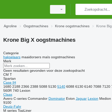
Agroline
Oogstmachines
Krone oogstmachines
Krone Big
Krone Big X oogstmachines
Categorie
hakselaars
maaidorsers
maïs oogstmachines
Merk
Geen resultaten gevonden voor deze zoekopdracht
CM
T
Spartan
Case IH
1680
2188
2366
2388
5088
5130
5140
6088
6130
6140
7088
7120
560R
740
Lexion
Claas
Avero
C-series
Commandor
Dominator
Evion
Jaguar
Lexion
Medion
9100
Deutz-Fahr
M series
TopLiner