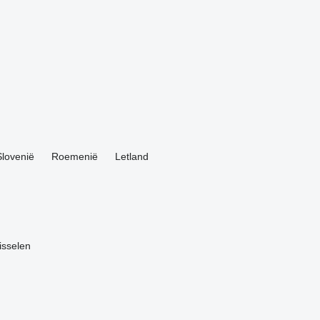
Slovenië
Roemenië
Letland
isselen