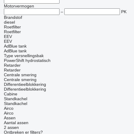
Motorvermogen
–
PK
Brandstof
diesel
Roetfilter
Roetfilter
EEV
EEV
AdBlue tank
AdBlue tank
Type versnellingsbak
PowerShift
hydrostatisch
Retarder
Retarder
Centrale smering
Centrale smering
Differentieelblokkering
Differentieelblokkering
Cabine
Standkachel
Standkachel
Airco
Airco
Assen
Aantal assen
2 assen
Ontbreken er filters?