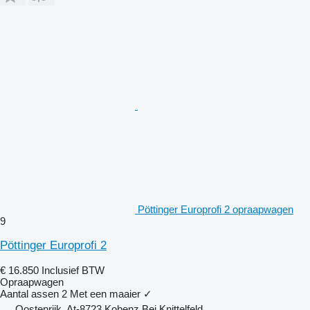
Pöttinger Europrofi 2 opraapwagen
9
Pöttinger Europrofi 2
€ 16.850
Inclusief BTW
Opraapwagen
Aantal assen
2
Met een maaier
✓
Oostenrijk, At-8723 Kobenz Bei Knittelfeld