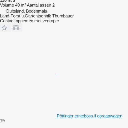
116 m/u
Volume
40 m³
Aantal assen
2
Duitsland, Bodenmais
Land-Forst u.Gartentschnik Thurnbauer
Contact opnemen met verkoper
Pöttinger ernteboss ii opraapwagen
19