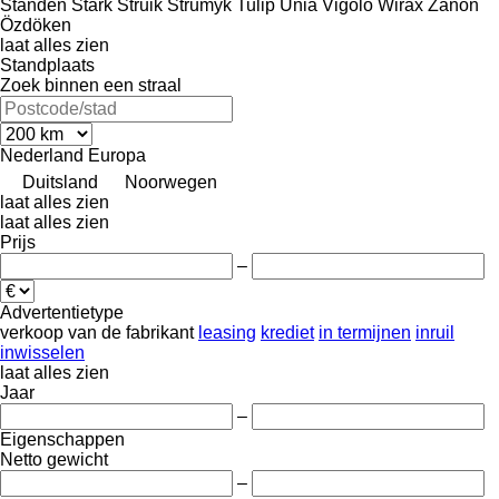
Standen
Stark
Struik
Strumyk
Tulip
Unia
Vigolo
Wirax
Zanon
Özdöken
laat alles zien
Standplaats
Zoek binnen een straal
Nederland
Europa
Duitsland
Noorwegen
laat alles zien
laat alles zien
Prijs
–
Advertentietype
verkoop
van de fabrikant
leasing
krediet
in termijnen
inruil
inwisselen
laat alles zien
Jaar
–
Eigenschappen
Netto gewicht
–