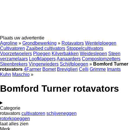
Plaats uw advertentie
Agroline
»
Grondbewerking
»
Rotavators
Wentelploegen
Cultivatoren
Zaaibed cultivators
Stoppelcultivators
Voorzetwoelers
Ploegen
Kilverbakken
Weideslepen
Steen
verzamelaars
Loofklappers
Aanaarders
Compostomzetters
Steenbrekers
Vingerwieders
Schijfploegen
»
Bomford Turner
rotavators
4Farmer
Bomet
Breviglieri
Celli
Grimme
Imants
Kuhn
Maschio
»
Bomford Turner rotavators
Categorie
rotavators
cultivatoren
schijveneggen
rotorkopeggen
laat alles zien
Merk