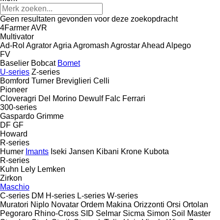
Geen resultaten gevonden voor deze zoekopdracht
4Farmer
AVR
Multivator
Ad-Rol
Agrator
Agria
Agromash
Agrostar
Ahead
Alpego
FV
Baselier
Bobcat
Bomet
U-series
Z-series
Bomford Turner
Breviglieri
Celli
Pioneer
Cloveragri
Del Morino
Dewulf
Falc
Ferrari
300-series
Gaspardo
Grimme
DF
GF
Howard
R-series
Humer
Imants
Iseki
Jansen
Kibani
Krone
Kubota
R-series
Kuhn
Lely
Lemken
Zirkon
Maschio
C-series
DM
H-series
L-series
W-series
Muratori
Niplo
Novatar
Ordem Makina
Orizzonti
Orsi
Ortolan
Pegoraro
Rhino-Cross
SID
Selmar
Sicma
Simon
Soil Master