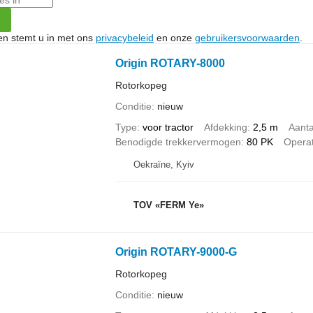
ken stemt u in met ons
privacybeleid
en onze
gebruikersvoorwaarden
.
Origin ROTARY-8000
Rotorkopeg
Conditie
nieuw
Type
voor tractor
Afdekking
2,5 m
Aanta
Benodigde trekkervermogen
80 PK
Operat
Oekraïne, Kyiv
TOV «FERM Ye»
Origin ROTARY-9000-G
Rotorkopeg
Conditie
nieuw