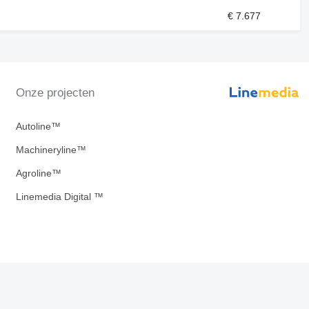
€ 7.677
Onze projecten
Autoline™
Machineryline™
Agroline™
Linemedia Digital ™