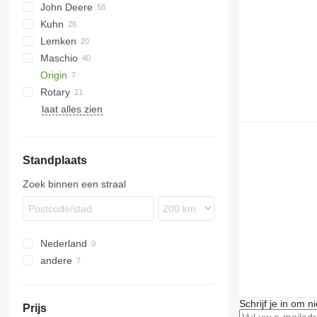
John Deere
KE
U-series
ROTANET
Rotarystar
GF
Transformer
Kuhn
KG
Z-series
M-series
3000
Lemken
HR
NG
Maschio
HRB
Qualidisc
Zirkon
Origin
DC
KR
Rotary
DM
Fox
Corvus
laat alles zien
Lion
PKE
FPM RD 300
Rotocare
Standplaats
Zoek binnen een straal
Nederland
andere
Oekraïne
Schrijf je in om 
Prijs