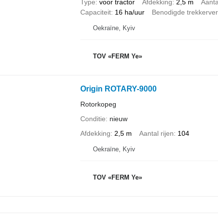
Type
voor tractor
Afdekking
2,5 m
Aanta
Capaciteit
16 ha/uur
Benodigde trekkerv
Oekraïne, Kyiv
TOV «FERM Ye»
Origin ROTARY-9000
Rotorkopeg
Conditie
nieuw
Afdekking
2,5 m
Aantal rijen
104
Oekraïne, Kyiv
TOV «FERM Ye»