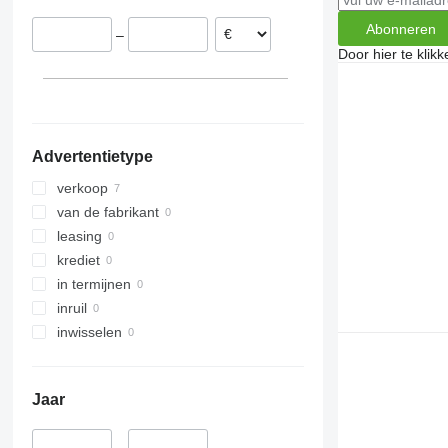
Abonneren
–
Door hier te klik
Advertentietype
verkoop
van de fabrikant
leasing
krediet
in termijnen
inruil
inwisselen
Jaar
–