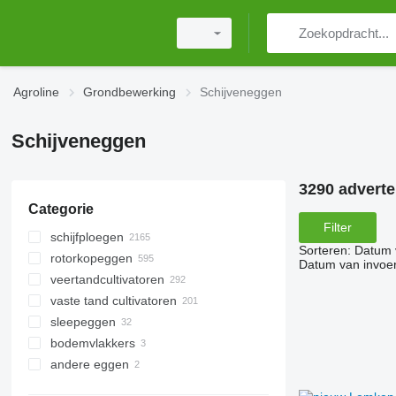
Agroline
Grondbewerking
Schijveneggen
Schijveneggen
3290 adverte
Categorie
Filter
schijfploegen
Sorteren
:
Datum 
rotorkopeggen
Datum van invoe
veertandcultivatoren
vaste tand cultivatoren
sleepeggen
bodemvlakkers
andere eggen