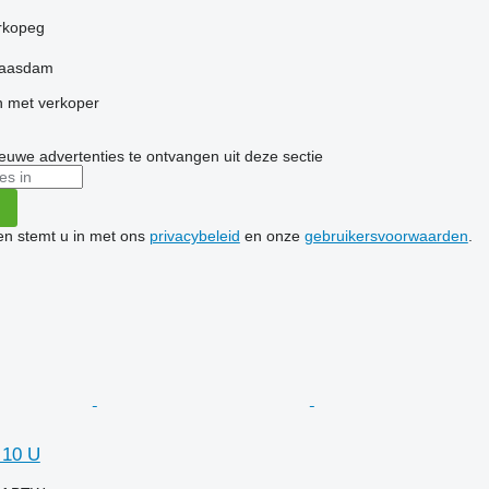
g
orkopeg
Maasdam
 met verkoper
nieuwe advertenties te ontvangen uit deze sectie
ken stemt u in met ons
privacybeleid
en onze
gebruikersvoorwaarden
.
 10 U