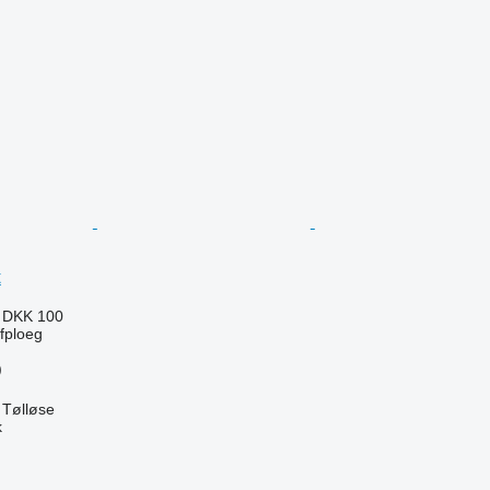
t
8
DKK 100
jfploeg
)
Tølløse
k