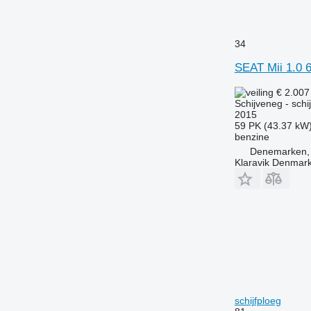
34
SEAT Mii 1.0 
€ 2.00
Schijveneg - schi
2015
59 PK (43.37 kW
benzine
Denemarken, 
Klaravik Denmar
schijfploeg