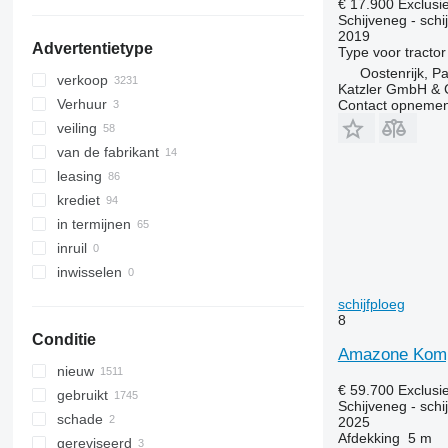
€ 17.900
Exclusi
laat alles zien
Schijveneg - schi
2019
Advertentietype
Type
voor tractor
Oostenrijk, P
verkoop
Katzler GmbH &
Verhuur
Contact opnemen
veiling
van de fabrikant
leasing
krediet
in termijnen
inruil
inwisselen
schijfploeg
8
Conditie
Amazone Komp
nieuw
€ 59.700
Exclusi
gebruikt
Schijveneg - schi
schade
2025
Afdekking
5 m
gereviseerd