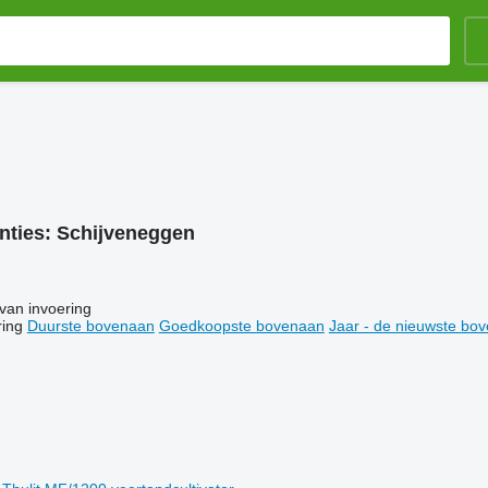
nties:
Schijveneggen
van invoering
ring
Duurste bovenaan
Goedkoopste bovenaan
Jaar - de nieuwste bo