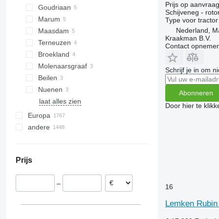
Prijs op aanvraa
Goudriaan
Schijveneg - rot
Marum
Type
voor tractor
Nederland, 
Maasdam
Kraakman B.V.
Terneuzen
Contact opnemen
Broekland
Molenaarsgraaf
Schrijf je in om 
Beilen
Nuenen
Abonneren
laat alles zien
Door hier te klik
Europa
andere
Duitsland
Polen
Oekraïne
Frankrijk
Moldavië
Prijs
Roemenië
Chili
Oostenrijk
Argentinië
–
Hongarije
Colombia
16
Litouwen
Lemken Rubin
Denemarken