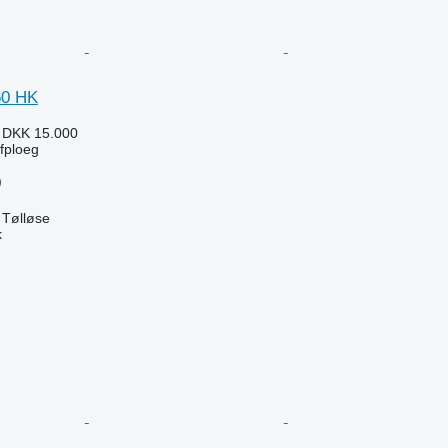
60 HK
7
DKK 15.000
jfploeg
)
Tølløse
k