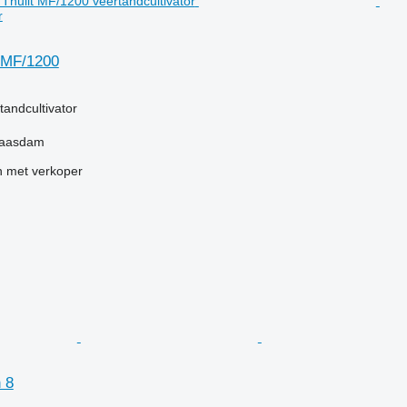
r
 MF/1200
g
tandcultivator
Maasdam
 met verkoper
 8