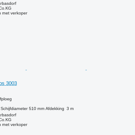
arbasdorf
 Co.KG
 met verkoper
os 3003
g
jfploeg
Schijfdiameter
510 mm
Afdekking
3 m
arbasdorf
 Co.KG
 met verkoper