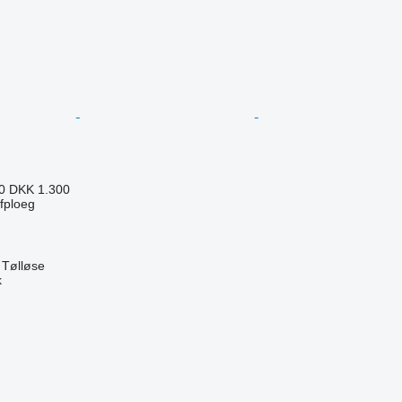
90
DKK 1.300
jfploeg
Tølløse
k