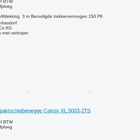
ef BTW
jfploeg
Afdekking
3 m
Benodigde trekkervermogen
150 PK
arbasdorf
 Co.KG
 met verkoper
aktscheibenegge Catros XL 5003-2TS
ef BTW
jfploeg