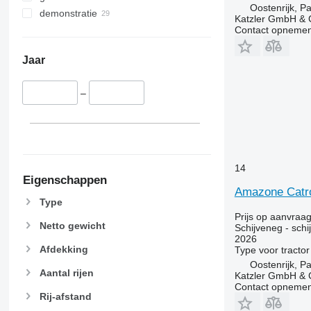
Oostenrijk, P
demonstratie
Katzler GmbH &
Contact opnemen
Jaar
–
14
Eigenschappen
Amazone Catr
Type
Prijs op aanvraa
Netto gewicht
Schijveneg - schi
2026
Afdekking
Type
voor tractor
Oostenrijk, P
Aantal rijen
Katzler GmbH &
Contact opnemen
Rij-afstand