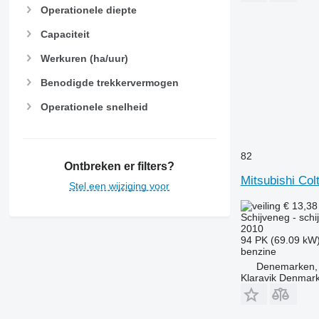
Operationele diepte
Capaciteit
Werkuren (ha/uur)
Benodigde trekkervermogen
Operationele snelheid
82
Ontbreken er filters?
Mitsubishi Col
Stel een wijziging voor
€ 13,3
Schijveneg - schi
2010
94 PK (69.09 kW
benzine
Denemarken, 
Klaravik Denmar