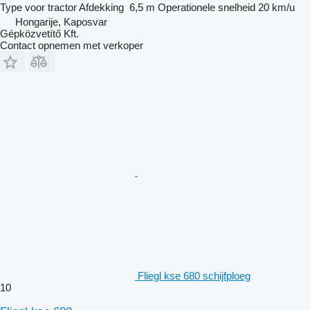
Type
voor tractor
Afdekking
6,5 m
Operationele snelheid
20 km/u
Hongarije, Kaposvar
Gépközvetítő Kft.
Contact opnemen met verkoper
Fliegl kse 680 schijfploeg
10