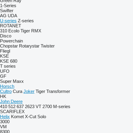
Green Ray
1-Series
Swifter
AG
UDA
U-series
Z-series
ROTANET
310
Ecolo Tiger
RMX
Disco
Powerchain
Chopstar
Rotarystar
Twister
Fliegl
KSE
KSE 680
T series
UFO
GF
Super Maxx
Horsch
Cultro
Cura
Joker
Tiger
Transformer
HK
John Deere
410
512
637
2623 VT
2700
M-series
SCARIFLEX
Helix
Komet
X-Cut Solo
3000
VM
8300