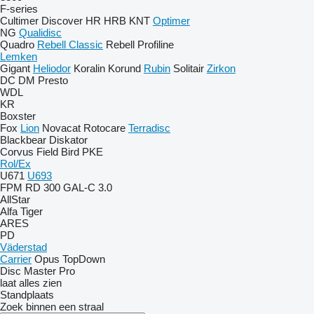
F-series
Cultimer
Discover
HR
HRB
KNT
Optimer
NG
Qualidisc
Quadro
Rebell Classic
Rebell Profiline
Lemken
Gigant
Heliodor
Koralin
Korund
Rubin
Solitair
Zirkon
DC
DM
Presto
WDL
KR
Boxster
Fox
Lion
Novacat
Rotocare
Terradisc
Blackbear
Diskator
Corvus
Field Bird
PKE
Rol/Ex
U671
U693
FPM RD 300
GAL-C 3.0
AllStar
Alfa
Tiger
ARES
PD
Väderstad
Carrier
Opus
TopDown
Disc Master Pro
laat alles zien
Standplaats
Zoek binnen een straal