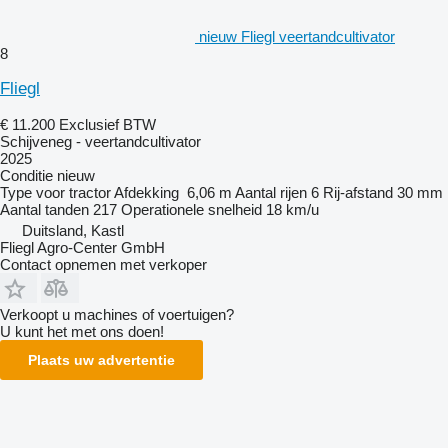
nieuw Fliegl veertandcultivator
8
Fliegl
€ 11.200
Exclusief BTW
Schijveneg - veertandcultivator
2025
Conditie
nieuw
Type
voor tractor
Afdekking
6,06 m
Aantal rijen
6
Rij-afstand
30 mm
Aantal tanden
217
Operationele snelheid
18 km/u
Duitsland, Kastl
Fliegl Agro-Center GmbH
Contact opnemen met verkoper
Verkoopt u machines of voertuigen?
U kunt het met ons doen!
Plaats uw advertentie