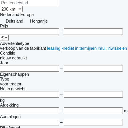
Nederland
Europa
Duitsland
Hongarije
Prijs
–
Advertentietype
verkoop
van de fabrikant
leasing
krediet
in termijnen
inruil
inwisselen
Conditie
nieuw
gebruikt
Jaar
–
Eigenschappen
Type
voor tractor
Netto gewicht
–
kg
Afdekking
–
m
Aantal rijen
–
Rij-afstand