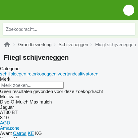
Grondbewerking
Schijveneggen
Fliegl schijveneggen
Fliegl schijveneggen
Categorie
schijfploegen
rotorkopeggen
veertandcultivatoren
Merk
Geen resultaten gevonden voor deze zoekopdracht
Multivator
Disc-O-Mulch
Maximulch
Jaguar
AT30
BT
8
10
AGD
Amazone
Avant
Catros
KE
KG