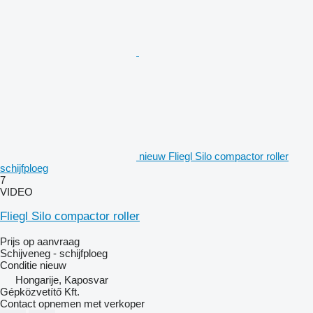
nieuw Fliegl Silo compactor roller
schijfploeg
7
VIDEO
Fliegl Silo compactor roller
Prijs op aanvraag
Schijveneg - schijfploeg
Conditie
nieuw
Hongarije, Kaposvar
Gépközvetítő Kft.
Contact opnemen met verkoper