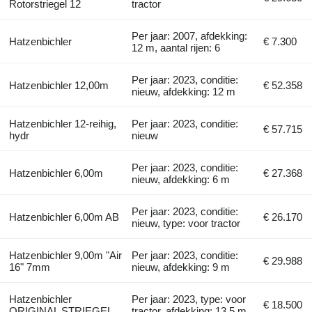
Rotorstriegel 12
tractor
Per jaar: 2007, afdekking:
Hatzenbichler
€ 7.300
12 m, aantal rijen: 6
Per jaar: 2023, conditie:
Hatzenbichler 12,00m
€ 52.358
nieuw, afdekking: 12 m
Hatzenbichler 12-reihig,
Per jaar: 2023, conditie:
€ 57.715
hydr
nieuw
Per jaar: 2023, conditie:
Hatzenbichler 6,00m
€ 27.368
nieuw, afdekking: 6 m
Per jaar: 2023, conditie:
Hatzenbichler 6,00m AB
€ 26.170
nieuw, type: voor tractor
Hatzenbichler 9,00m "Air
Per jaar: 2023, conditie:
€ 29.988
16" 7mm
nieuw, afdekking: 9 m
Hatzenbichler
Per jaar: 2023, type: voor
€ 18.500
ORIGINAL STRIEGEL
tractor, afdekking: 13,5 m