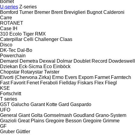
Bomet
U-series
Z-series
Bomford Turner
Bremer
Brent
Breviglieri
Bugnot
Calderoni
Carre
ROTANET
Case IH
310
Ecolo Tiger
RMX
Caterpillar
Celli
Challenger
Claas
Disco
DK-Tec
Dal-Bo
Powerchain
Demarol
Demetra
Dexwal
Dolmar
Doublet Record
Dowdeswell
Dziekan
Eck-Sicma
Eco
Einböck
Chopstar
Rotarystar
Twister
Elvorti (Chervona Zirka)
Ermo
Evers
Expom
Farmet
Farmtech
Fast
Favorit
Fenet
Feraboli
Fiellday
Fiskars
Flex
Fliegl
KSE
Fortschritt
T series
GST
Galucho
Garant Kotte
Gard
Gaspardo
UFO
General
Giant
Golta
Gomselmash
Goudland
Grano-System
Grazioli
Great Plains
Gregoire Besson
Gregoire
Grimme
GF
Gruber
Güttler