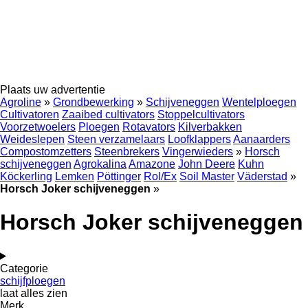
Plaats uw advertentie
Agroline
»
Grondbewerking
»
Schijveneggen
Wentelploegen
Cultivatoren
Zaaibed cultivators
Stoppelcultivators
Voorzetwoelers
Ploegen
Rotavators
Kilverbakken
Weideslepen
Steen verzamelaars
Loofklappers
Aanaarders
Compostomzetters
Steenbrekers
Vingerwieders
»
Horsch
schijveneggen
Agrokalina
Amazone
John Deere
Kuhn
Köckerling
Lemken
Pöttinger
Rol/Ex
Soil Master
Väderstad
»
Horsch Joker schijveneggen
»
Horsch Joker schijveneggen
Categorie
schijfploegen
laat alles zien
Merk