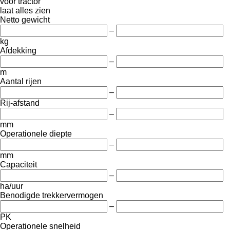
voor tractor
laat alles zien
Netto gewicht
–
kg
Afdekking
–
m
Aantal rijen
–
Rij-afstand
–
mm
Operationele diepte
–
mm
Capaciteit
–
ha/uur
Benodigde trekkervermogen
–
PK
Operationele snelheid