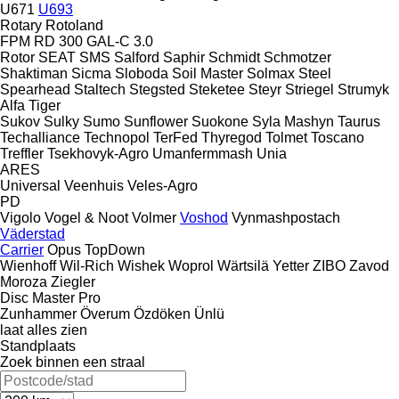
U671
U693
Rotary
Rotoland
FPM RD 300
GAL-C 3.0
Rotor
SEAT
SMS
Salford
Saphir
Schmidt
Schmotzer
Shaktiman
Sicma
Sloboda
Soil Master
Solmax Steel
Spearhead
Staltech
Stegsted
Steketee
Steyr
Striegel
Strumyk
Alfa
Tiger
Sukov
Sulky
Sumo
Sunflower
Suokone
Syla Mashyn
Taurus
Techalliance
Technopol
TerFed
Thyregod
Tolmet
Toscano
Treffler
Tsekhovyk-Agro
Umanfermmash
Unia
ARES
Universal
Veenhuis
Veles-Agro
PD
Vigolo
Vogel & Noot
Volmer
Voshod
Vynmashpostach
Väderstad
Carrier
Opus
TopDown
Wienhoff
Wil-Rich
Wishek
Woprol
Wärtsilä
Yetter
ZIBO
Zavod
Moroza
Ziegler
Disc Master Pro
Zunhammer
Överum
Özdöken
Ünlü
laat alles zien
Standplaats
Zoek binnen een straal