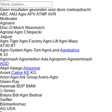
Geen resultaten gevonden voor deze zoekopdracht
ABC
AMJ Agro
APV
ATMP
AVR
Multivator
Agrisem
Disc-O-Mulch
Maximulch
Agristal
Agro Chłopecki
Jaguar
Agro Tiger
Agro-Factory
Agro-Lift
Agro-Masz
AT30
BT
Agro-System
Agro-Tom
AgroLand
Agrokalina
8
10
Agromash
Agromerkur-Ada
Agroprom
Agroremmash
AGD
Akpil
Alpego
Amazone
Avant
Catros
KE
KG
Arion Agro
Ark Group
Avers-Agro
Green Ray
Awemak
BDP
BMW
1-Series
Batyra
Bdt-Agro
Bednar
Swifter
Bilotserkivmaz
AG
UDA