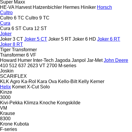
Super Maxx
HE-VA
Harvest
Hatzenbichler
Hermes
Hiniker
Horsch
Cultro
Cultro 6 TC
Cultro 9 TC
Cura
Cura 6 ST
Cura 12 ST
Joker
Joker 3 CT
Joker 5 CT
Joker 5 RT
Joker 6 HD
Joker 6 RT
Joker 8 RT
Tiger
Transformer
Transformer 6 VF
Howard
Humer
Inter-Tech
Jagoda
Janpol
Jar-Met
John Deere
410
512
637
2623 VT
2700
M-series
Joskin
SCARIFLEX
KLK Agro
Ka-Rol
Kara Ova
Kello-Bilt
Kelly
Kerner
Helix
Komet
X-Cut Solo
Kinze
3000
Kivi-Pekka
Klimza
Knoche
Kongskilde
VM
Krause
8300
Krone
Kubota
F-series