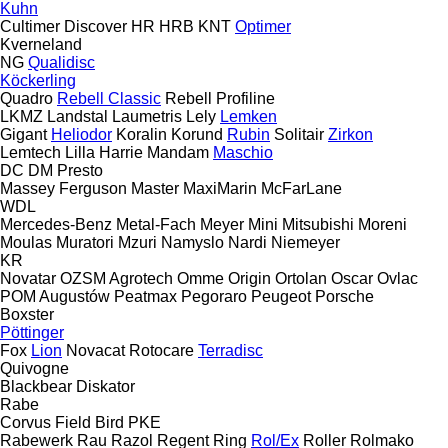
Kuhn
Cultimer
Discover
HR
HRB
KNT
Optimer
Kverneland
NG
Qualidisc
Köckerling
Quadro
Rebell Classic
Rebell Profiline
LKMZ
Landstal
Laumetris
Lely
Lemken
Gigant
Heliodor
Koralin
Korund
Rubin
Solitair
Zirkon
Lemtech
Lilla Harrie
Mandam
Maschio
DC
DM
Presto
Massey Ferguson
Master
MaxiMarin
McFarLane
WDL
Mercedes-Benz
Metal-Fach
Meyer
Mini
Mitsubishi
Moreni
Moulas
Muratori
Mzuri
Namyslo
Nardi
Niemeyer
KR
Novatar
OZSM Agrotech
Omme
Origin
Ortolan
Oscar
Ovlac
POM Augustów
Peatmax
Pegoraro
Peugeot
Porsche
Boxster
Pöttinger
Fox
Lion
Novacat
Rotocare
Terradisc
Quivogne
Blackbear
Diskator
Rabe
Corvus
Field Bird
PKE
Rabewerk
Rau
Razol
Regent
Ring
Rol/Ex
Roller
Rolmako