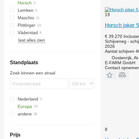
Horsch
KE
Swifter
Lemken
KG
Joker
Helix
Optimer
19
Maschio
Gigant
Joker 5 CT
Horsch joker 5
Pöttinger
Heliodor
DC
Väderstad
Rubin
DM
Fox
€ 39.270
Inclusi
laat alles zien
Zirkon
Lion
Carrier
Schijveneg - schi
2026
Terradisc
Aantal schijven
4
Oostenrijk, A
Standplaats
E-FARM GmbH
Contact opnemen
Zoek binnen een straal
Nederland
Europa
andere
Duitsland
Polen
Oekraïne
Frankrijk
8
Prijs
Roemenië