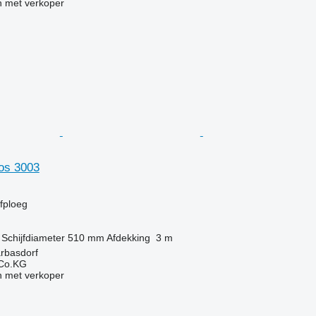
 met verkoper
os 3003
g
jfploeg
Schijfdiameter
510 mm
Afdekking
3 m
arbasdorf
 Co.KG
 met verkoper