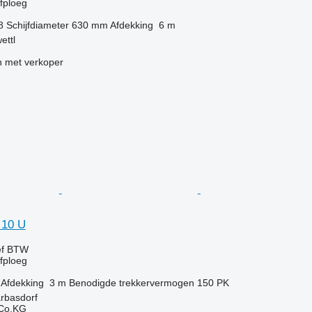
jfploeg
8
Schijfdiameter
630 mm
Afdekking
6 m
ettl
 met verkoper
 10 U
ef BTW
jfploeg
Afdekking
3 m
Benodigde trekkervermogen
150 PK
arbasdorf
 Co.KG