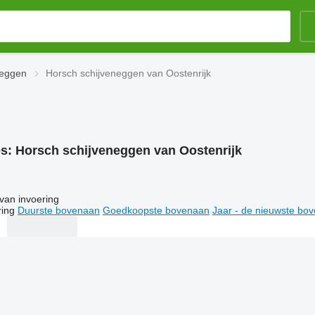
neggen
Horsch schijveneggen van Oostenrijk
es:
Horsch schijveneggen van Oostenrijk
van invoering
ring
Duurste bovenaan
Goedkoopste bovenaan
Jaar - de nieuwste bo