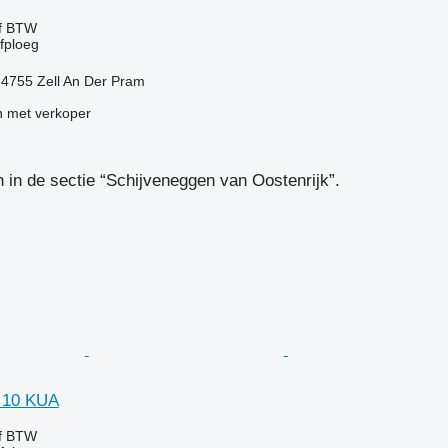
ef BTW
jfploeg
t-4755 Zell An Der Pram
 met verkoper
in de sectie “Schijveneggen van Oostenrijk”.
 10 KUA
ef BTW