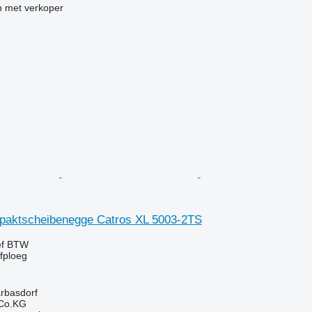
 met verkoper
aktscheibenegge Catros XL 5003-2TS
ef BTW
jfploeg
arbasdorf
 Co.KG