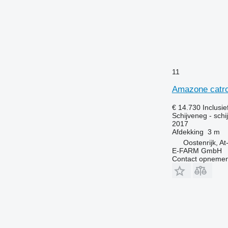
11
Amazone catr
€ 14.730
Inclusi
Schijveneg - schi
2017
Afdekking
3 m
Oostenrijk, A
E-FARM GmbH
Contact opnemen