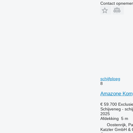
Contact opnemen
schijfploeg
8
Amazone Komp
€ 59.700
Exclusi
Schijveneg - schi
2025
Afdekking
5 m
Oostenrijk, P
Katzler GmbH &