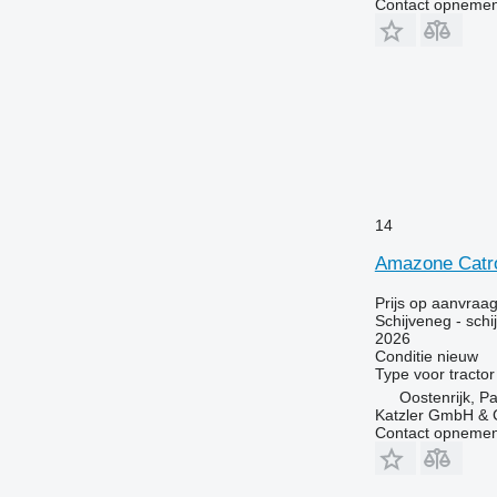
Contact opnemen
14
Amazone Catr
Prijs op aanvraa
Schijveneg - schi
2026
Conditie
nieuw
Type
voor tractor
Oostenrijk, P
Katzler GmbH &
Contact opnemen