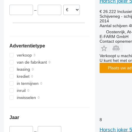
Horsch joker 5
Oostenrijk
–
€ 26.222
Inclusi
Wels
Estland
Schijveneg - schi
Litouwen
2014
Aantal schijven
4
Oostenrijk, A
E-FARM GmbH
Contact opnemen
Advertentietype
verkoop
Verkoopt u machi
U kunt het met o
van de fabrikant
Plaats uw ad
leasing
krediet
in termijnen
inruil
inwisselen
Jaar
8
Horsch joker 5
–