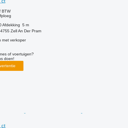
 ct
ef BTW
jfploeg
0
Afdekking
5 m
t-4755 Zell An Der Pram
 met verkoper
nes of voertuigen?
ns doen!
vertentie
 ct