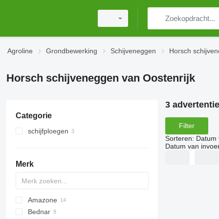
Agroline
Grondbewerking
Schijveneggen
Horsch schijve
Horsch schijveneggen van Oostenrijk
3 advertenti
Categorie
Filter
schijfploegen
Sorteren
:
Datum 
Datum van invoe
Merk
Amazone
Bednar
Catros