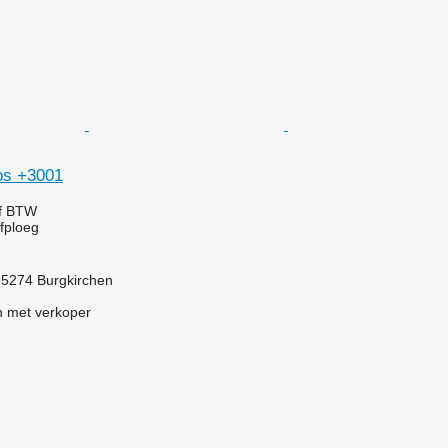
os +3001
ef BTW
jfploeg
t-5274 Burgkirchen
 met verkoper