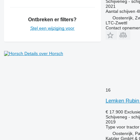
Schijveneg - schi
2021
Aantal schijven
4
Oostenrijk, Zw
Ontbreken er filters?
LTC-Zwettl
Contact opnemen
Stel een wijziging voor
Details over Horsch
16
Lemken Rubin
€ 17.900
Exclusi
Schijveneg - schi
2019
Type
voor tractor
Oostenrijk, P
Katzler GmbH &