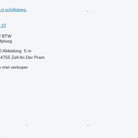
 ct
ef BTW
jfploeg
0
Afdekking
5 m
t-4755 Zell An Der Pram
 met verkoper