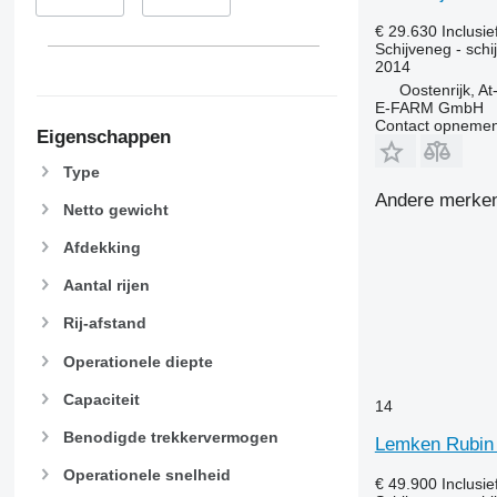
€ 29.630
Inclusi
Schijveneg - schi
2014
Oostenrijk, A
E-FARM GmbH
Contact opnemen
Eigenschappen
Type
Andere merken 
Netto gewicht
Afdekking
Aantal rijen
Rij-afstand
Operationele diepte
Capaciteit
14
Benodigde trekkervermogen
Lemken Rubin
Operationele snelheid
€ 49.900
Inclusi