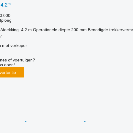
-4,2P
0.000
jfploeg
Afdekking
4,2 m
Operationele diepte
200 mm
Benodigde trekkerverm
v
 met verkoper
nes of voertuigen?
ns doen!
vertentie