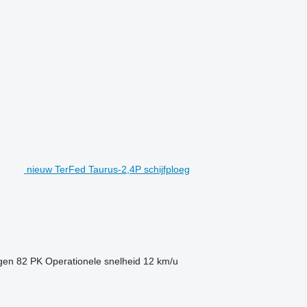
nieuw TerFed Taurus-2,4P schijfploeg
gen
82 PK
Operationele snelheid
12 km/u