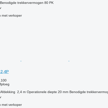
Benodigde trekkervermogen
80 PK
v
 met verkoper
-2,4P
.100
jfploeg
Afdekking
2,4 m
Operationele diepte
20 mm
Benodigde trekkervermo
v
 met verkoper