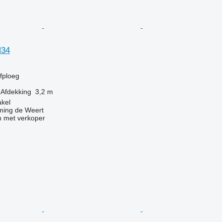
H34
jfploeg
Afdekking
3,2 m
akel
ing de Weert
 met verkoper