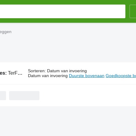
neggen
Sorteren
:
Datum van invoering
ies:
TerFed schijveneggen
Datum van invoering
Duurste bovenaan
Goedkoopste b