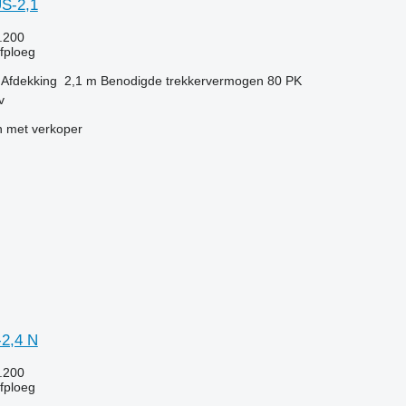
S-2,1
.200
jfploeg
Afdekking
2,1 m
Benodigde trekkervermogen
80 PK
v
 met verkoper
-2,4 N
.200
jfploeg