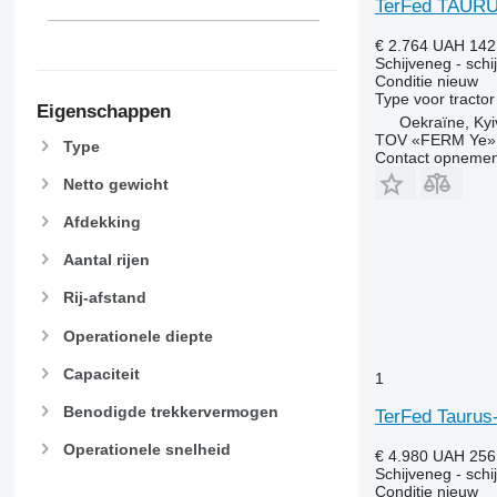
TerFed TAURU
€ 2.764
UAH 142
Schijveneg - schi
Conditie
nieuw
Type
voor tractor
Eigenschappen
Oekraïne, Kyi
TOV «FERM Ye»
Type
Contact opnemen
Netto gewicht
Afdekking
Aantal rijen
Rij-afstand
Operationele diepte
Capaciteit
1
Benodigde trekkervermogen
TerFed Taurus
Operationele snelheid
€ 4.980
UAH 256
Schijveneg - schi
Conditie
nieuw