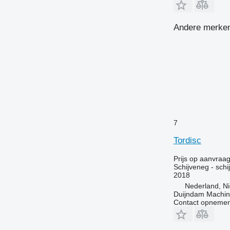
Andere merken 
7
Tordisc
Prijs op aanvraa
Schijveneg - schi
2018
Nederland, Ni
Duijndam Machi
Contact opnemen