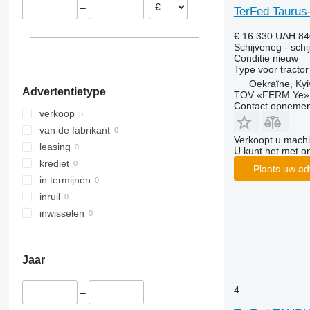
–
TerFed Taurus
€ 16.330
UAH 84
Schijveneg - schi
Conditie
nieuw
Type
voor tractor
Oekraïne, Kyi
Advertentietype
TOV «FERM Ye»
Contact opnemen
verkoop
van de fabrikant
Verkoopt u machi
leasing
U kunt het met o
krediet
Plaats uw ad
in termijnen
inruil
inwisselen
Jaar
4
–