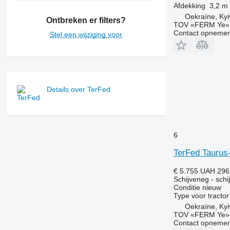
Afdekking
3,2 m
Oekraïne, Kyi
Ontbreken er filters?
TOV «FERM Ye»
Contact opnemen
Stel een wijziging voor
Details over TerFed
6
TerFed Taurus
€ 5.755
UAH 296
Schijveneg - schi
Conditie
nieuw
Type
voor tractor
Oekraïne, Kyi
TOV «FERM Ye»
Contact opnemen