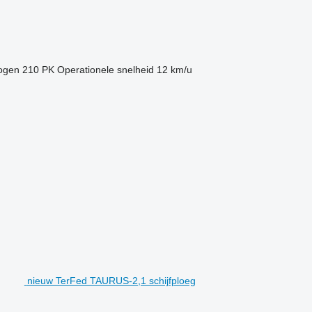
ogen
210 PK
Operationele snelheid
12 km/u
nieuw TerFed TAURUS-2,1 schijfploeg