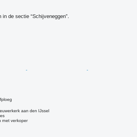
in de sectie “Schijveneggen”.
g
jfploeg
euwerkerk aan den IJssel
nes
 met verkoper