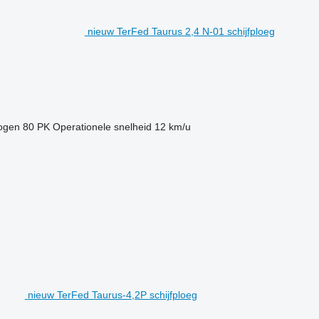
nieuw TerFed Taurus 2,4 N-01 schijfploeg
ogen
80 PK
Operationele snelheid
12 km/u
nieuw TerFed Taurus-4,2P schijfploeg