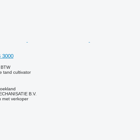
B 3000
f BTW
e tand cultivator
roekland
HANISATIE B.V.
 met verkoper