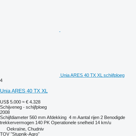
Unia ARES 40 TX XL schijfploeg
4
Unia ARES 40 TX XL
US$ 5.000
≈ € 4.328
Schijveneg - schijfploeg
2008
Schijfdiameter
560 mm
Afdekking
4 m
Aantal rijen
2
Benodigde
trekkervermogen
140 PK
Operationele snelheid
14 km/u
Oekraïne, Chudniv
TOV "Stupnik-Agro"