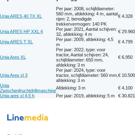
Per jaar: 2008, schijfdiameter:
560 mm, afdekking: 4 m, aantal
Unia ARES 40 TX XL
€ 4.328
rijen: 2, benodigde
trekkervermogen: 140 PK
Per jaar: 2021, Aantal schijven:
Unia ARES HP XXL 4
€ 29.960
32, afdekking: 4 m
Per jaar: 2009, afdekking: 4,5
Unia ARES T XL
€ 4.799
m
Per jaar: 2022, type: voor
tractor, Aantal schijven: 24,
Unia Ares XL
€ 6.950
schijfdiameter: 650 mm,
afdekking: 3 m
Per jaar: 2024, type: voor
Unia Ares xl 3
tractor, schijfdiameter: 560 mm,
€ 10.500
afdekking: 3 m
Unia
Afdekking: 3 m
€ 4.100
Zwischenfruchtdrillmaschine
Unia ares xl 4,5 h
Per jaar: 2019, afdekking: 5 m
€ 30.821