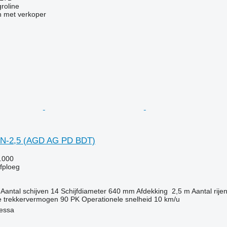
groline
 met verkoper
GN-2,5 (AGD AG PD BDT)
.000
jfploeg
Aantal schijven
14
Schijfdiameter
640 mm
Afdekking
2,5 m
Aantal rije
 trekkervermogen
90 PK
Operationele snelheid
10 km/u
essa