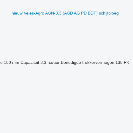
nieuw Veles-Agro AGN-3,3 (AGD AG PD BDT) schijfploeg
te
180 mm
Capaciteit
3,3 ha/uur
Benodigde trekkervermogen
135 PK