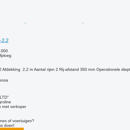
-2.2
.000
jfploeg
2
Afdekking
2,2 m
Aantal rijen
2
Rij-afstand
350 mm
Operationele diep
essa
 LTD"
groline
 met verkoper
nes of voertuigen?
ns doen!