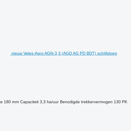
nieuw Veles-Agro AGN-3,3 (AGD AG PD BDT) schijfploeg
te
180 mm
Capaciteit
3,3 ha/uur
Benodigde trekkervermogen
130 PK