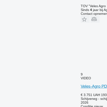
TOV "Veles Agro
Sinds
4
jaar bij A
Contact opnemen
9
VIDEO
Veles-Agro PD
€ 3.751
UAH 193
Schijveneg - schi
2026
Conditie
nieuw