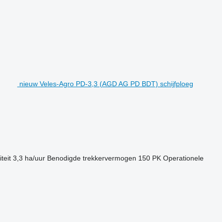
nieuw Veles-Agro PD-3,3 (AGD AG PD BDT) schijfploeg
teit
3,3 ha/uur
Benodigde trekkervermogen
150 PK
Operationele