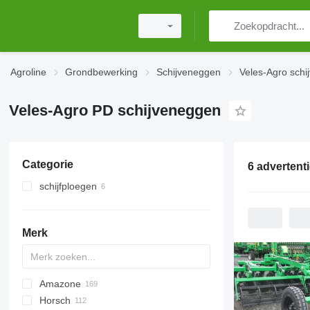
Agroline
Grondbewerking
Schijveneggen
Veles-Agro sch
Veles-Agro PD schijveneggen
Categorie
6 advertent
schijfploegen
Merk
Amazone
Multivator
Disc-O-Mulch
Jaguar
AT30
8
AGD
Horsch
Maximulch
BT
10
Avant
Green Ray
1-Series
Swifter
AG
U-series
ROTANET
310
Disco
Powerchain
Chopstar
KSE
T series
UFO
GF
Super Maxx