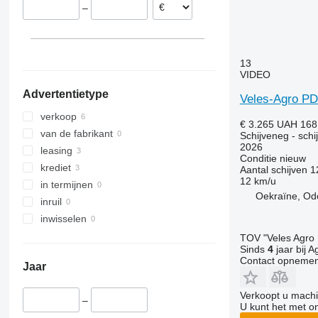
–
13
VIDEO
Advertentietype
Veles-Agro PD
verkoop
€ 3.265
UAH 168
van de fabrikant
Schijveneg - schi
2026
leasing
Conditie
nieuw
krediet
Aantal schijven
1
12 km/u
in termijnen
Oekraïne, Od
inruil
inwisselen
TOV "Veles Agro
Sinds
4
jaar bij A
Contact opnemen
Jaar
Verkoopt u machi
–
U kunt het met o