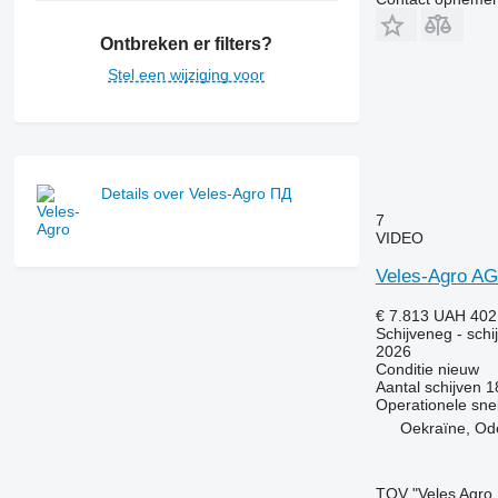
Ontbreken er filters?
Stel een wijziging voor
Details over Veles-Agro ПД
7
VIDEO
Veles-Agro A
€ 7.813
UAH 402
Schijveneg - schi
2026
Conditie
nieuw
Aantal schijven
1
Operationele sne
Oekraïne, Od
TOV "Veles Agro