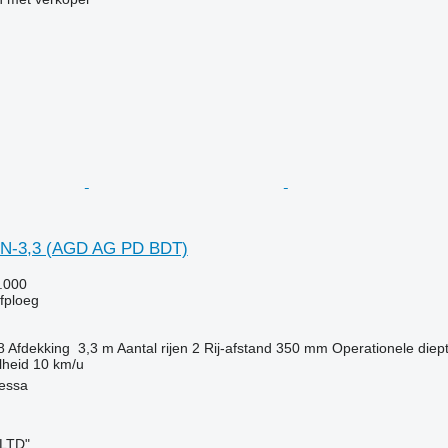
GN-3,3 (AGD AG PD BDT)
.000
jfploeg
8
Afdekking
3,3 m
Aantal rijen
2
Rij-afstand
350 mm
Operationele diep
lheid
10 km/u
essa
 LTD"