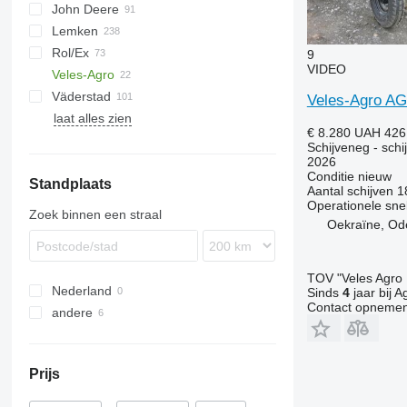
John Deere
Catros
UDA
Z-series
Ecolo Tiger
Rotarystar
Cultro
Lemken
KE
RMX
Twister
Cura
410
SCARIFLEX
Helix
3000
VM
8300
F-series
Cultimer
NG
Quadro
Rol/Ex
KG
Joker
512
Komet
Discover
Qualidisc
Rebell Classic
Gigant
DC
WDL
KR
Boxster
Fox
Blackbear
Corvus
9
VIDEO
Veles-Agro
Tiger
637
X-Cut Solo
HR
Rebell Profiline
Heliodor
DM
Lion
Diskator
Field Bird
U671
FPM RD 300
Alfa
ARES
Väderstad
Transformer
2623 VT
HRB
Koralin
Presto
Novacat
PKE
U693
GAL-C 3.0
Tiger
PD
Veles-Agro A
laat alles zien
2700
KNT
Korund
Rotocare
Carrier
Disc Master Pro
€ 8.280
UAH 426
M-series
Optimer
Rubin
Terradisc
Opus
Schijveneg - schi
Solitair
TopDown
2026
Conditie
nieuw
Standplaats
Zirkon
Aantal schijven
1
Operationele sne
Zoek binnen een straal
Oekraïne, Od
TOV "Veles Agro
Nederland
Sinds
4
jaar bij A
Contact opnemen
andere
Oekraïne
Prijs