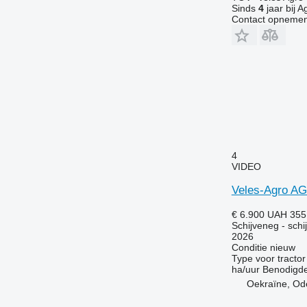
Sinds
4
jaar bij A
Contact opnemen
4
VIDEO
Veles-Agro A
€ 6.900
UAH 355
Schijveneg - schi
2026
Conditie
nieuw
Type
voor tractor
ha/uur
Benodigde
Oekraïne, Od