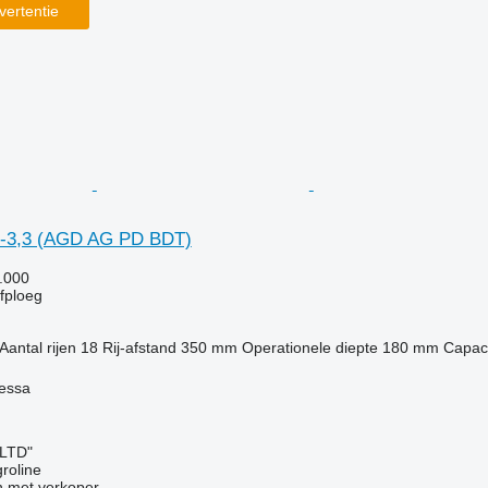
vertentie
D-3,3 (AGD AG PD BDT)
.000
jfploeg
Aantal rijen
18
Rij-afstand
350 mm
Operationele diepte
180 mm
Capaci
essa
 LTD"
groline
 met verkoper