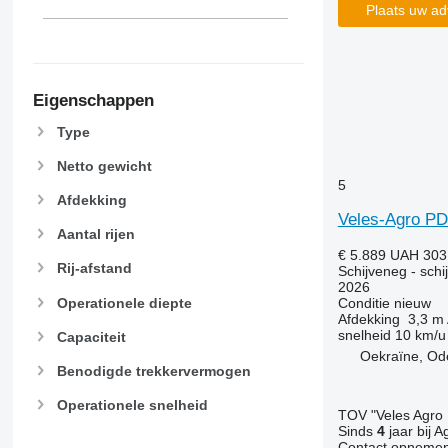
Plaats uw ad
Eigenschappen
Type
Netto gewicht
5
Afdekking
Veles-Agro P
Aantal rijen
€ 5.889
UAH 303
Rij-afstand
Schijveneg - schi
2026
Operationele diepte
Conditie
nieuw
Afdekking
3,3 m
snelheid
10 km/u
Capaciteit
Oekraïne, Od
Benodigde trekkervermogen
Operationele snelheid
TOV "Veles Agro
Sinds
4
jaar bij A
Contact opnemen