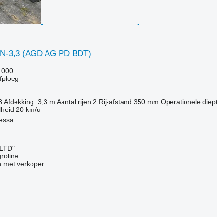
GN-3,3 (AGD AG PD BDT)
.000
jfploeg
8
Afdekking
3,3 m
Aantal rijen
2
Rij-afstand
350 mm
Operationele diep
lheid
20 km/u
essa
 LTD"
groline
 met verkoper