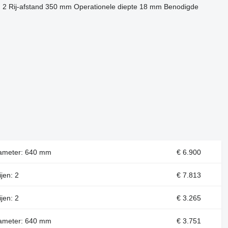
n
2
Rij-afstand
350 mm
Operationele diepte
18 mm
Benodigde
fdiameter: 640 mm
€ 6.900
ijen: 2
€ 7.813
ijen: 2
€ 3.265
fdiameter: 640 mm
€ 3.751