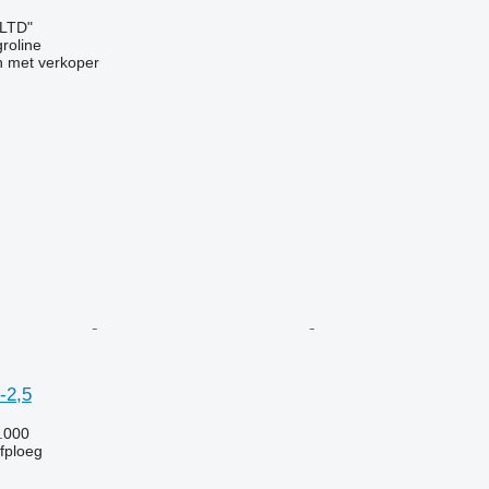
 LTD"
groline
 met verkoper
-2,5
.000
jfploeg