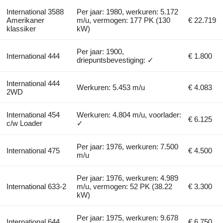
International 3588
Per jaar: 1980, werkuren: 5.172
Amerikaner
m/u, vermogen: 177 PK (130
€ 22.719
klassiker
kW)
Per jaar: 1900,
International 444
€ 1.800
driepuntsbevestiging: ✓
International 444
Werkuren: 5.453 m/u
€ 4.083
2WD
International 454
Werkuren: 4.804 m/u, voorlader:
€ 6.125
c/w Loader
✓
Per jaar: 1976, werkuren: 7.500
International 475
€ 4.500
m/u
Per jaar: 1976, werkuren: 4.989
International 633-2
m/u, vermogen: 52 PK (38.22
€ 3.300
kW)
Per jaar: 1975, werkuren: 9.678
International 644
€ 6.750