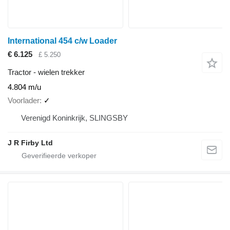
International 454 c/w Loader
€ 6.125
£ 5.250
Tractor - wielen trekker
4.804 m/u
Voorlader
✓
Verenigd Koninkrijk, SLINGSBY
J R Firby Ltd