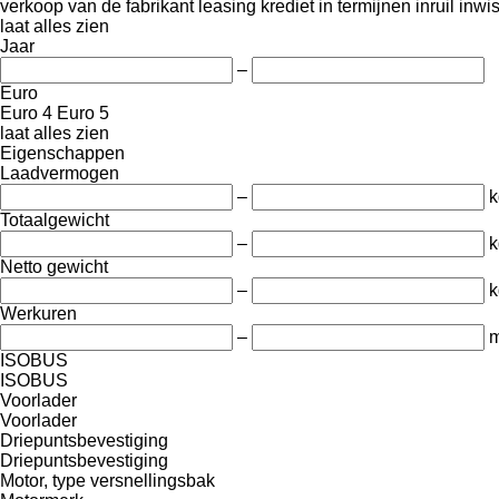
verkoop
van de fabrikant
leasing
krediet
in termijnen
inruil
inwi
laat alles zien
Jaar
–
Euro
Euro 4
Euro 5
laat alles zien
Eigenschappen
Laadvermogen
–
k
Totaalgewicht
–
k
Netto gewicht
–
k
Werkuren
–
m
ISOBUS
ISOBUS
Voorlader
Voorlader
Driepuntsbevestiging
Driepuntsbevestiging
Motor, type versnellingsbak