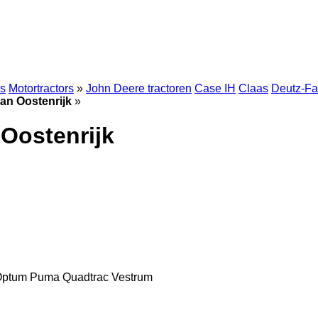
rs
Motortractors
»
John Deere tractoren
Case IH
Claas
Deutz-Fa
an Oostenrijk
»
 Oostenrijk
Optum
Puma
Quadtrac
Vestrum