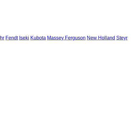
hr
Fendt
Iseki
Kubota
Massey Ferguson
New Holland
Steyr