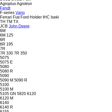
Agroplus
Agrotron
Fendt
F-series
Vario
Ferrari
Fiat
Ford
Holder
IHC
Iseki
TH
TM
TX
JCB
John Deere
6M
6M 125
6R
6R 195
7R
7R 330
7R 350
5075
5075 E
5080
5080 R
5090
5090 M
5090 R
5100
5100 M
5105 GN
5820
6120
6120 M
6140
6140 R
6155