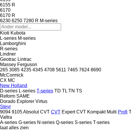
6155 R
6170
6170 R
6230
6250
7280 R
M-series
Kioti
Kubota
L-series
M-series
Lamborghini
R-series
Lindner
Geotrac
Lintrac
Massey Ferguson
265
3085
4235
4345
4708
5611
7465
7624
8690
McCormick
CX
MC
New Holland
D-series
L-series
T-series
TD
TL
TN
TS
Reform
SAME
Dorado
Explorer
Virtus
Steyr
9094
9105
Absolut CVT
CVT
Expert CVT
Kompakt
Multi
Profi
Valtra
A-series
G-series
N-series
Q-series
S-series
T-series
laat alles zien