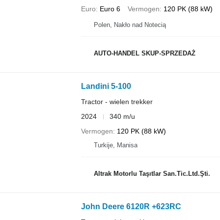
Euro
Euro 6
Vermogen
120 PK (88 kW)
Polen, Nakło nad Notecią
AUTO-HANDEL SKUP-SPRZEDAŻ
Landini 5-100
Tractor - wielen trekker
2024
340 m/u
Vermogen
120 PK (88 kW)
Turkije, Manisa
Altrak Motorlu Taşıtlar San.Tic.Ltd.Şti.
John Deere 6120R +623RC