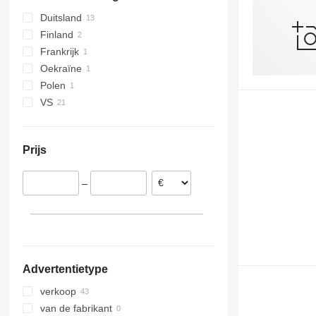
Finland
Duitsland
Servië
Finland
Noorwegen
Frankrijk
laat alles zien
Oekraïne
Polen
VS
Prijs
–
Advertentietype
verkoop
van de fabrikant