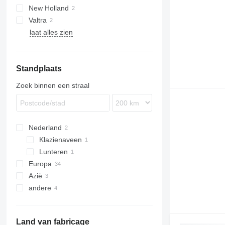
New Holland
M series
6100
5-100
X-series
Valtra
6115
T-series
Ares
laat alles zien
6120
N-series
6420 S
6530
Standplaats
6610
6800
Zoek binnen een straal
M-series
Nederland
Klazienaveen
Lunteren
Europa
Azië
Duitsland
andere
Polen
China
Roemenië
Turkije
Oekraïne
Frankrijk
Kirgizië
Land van fabricage
Griekenland