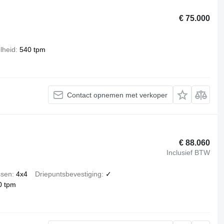
€ 75.000
lheid
540 tpm
Contact opnemen met verkoper
€ 88.060
Inclusief BTW
ssen
4x4
Driepuntsbevestiging
✓
0 tpm