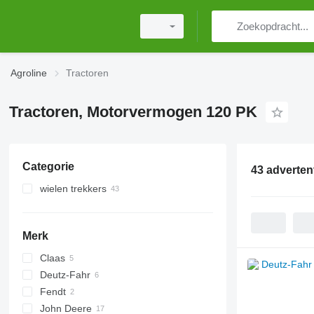
Agroline
Tractoren
Tractoren, Motorvermogen 120 PK
Categorie
43 adverten
wielen trekkers
Merk
Claas
CS
Deutz-Fahr
Arion
Fendt
Axos
Agrotron
John Deere
K series
Vario
T