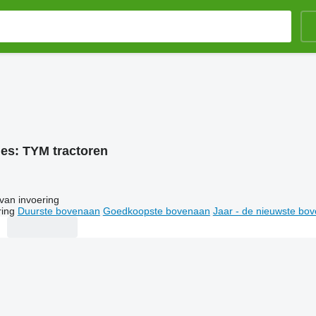
ies:
TYM tractoren
van invoering
ring
Duurste bovenaan
Goedkoopste bovenaan
Jaar - de nieuwste bo