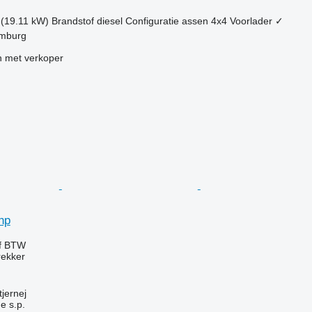
 (19.11 kW)
Brandstof
diesel
Configuratie assen
4x4
Voorlader
✓
amburg
 met verkoper
hp
ef BTW
rekker
jernej
e s.p.