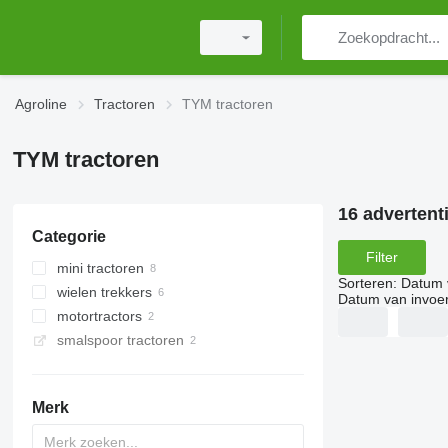
Agroline
Tractoren
TYM tractoren
TYM tractoren
16 advertent
Categorie
Filter
mini tractoren
Sorteren
:
Datum 
wielen trekkers
Datum van invoe
motortractors
smalspoor tractoren
Merk