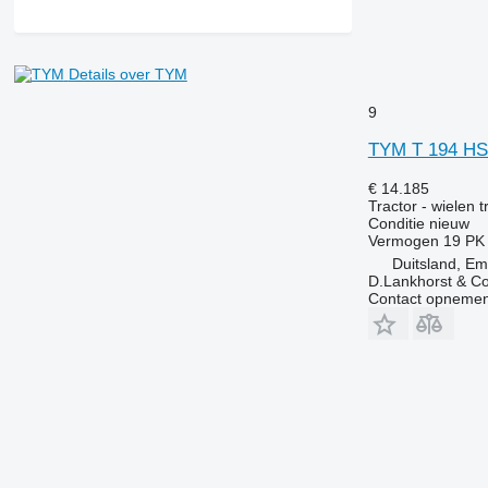
7250
7260 R
7270 R
Details over TYM
7280 R
9
7290 R
7310 R
TYM T 194 H
7430
€ 14.185
7600
Tractor - wielen t
7700
Conditie
nieuw
Vermogen
19 PK
7710
Duitsland, E
7720
D.Lankhorst & C
7730
Contact opnemen
7800
7810
7820
7830
7920
7930
8100