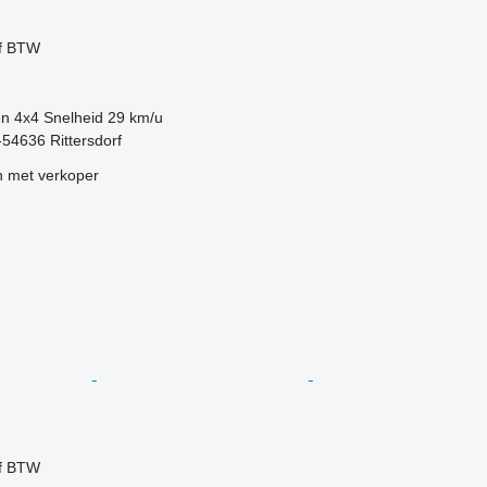
ef BTW
en
4x4
Snelheid
29 km/u
-54636 Rittersdorf
 met verkoper
ef BTW