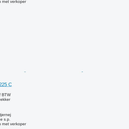
 met verkoper
225 C
ef BTW
rekker
jernej
e s.p.
 met verkoper