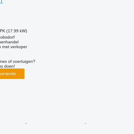
ST
 PK (17.99 kW)
cobsdorf
nenhandel
 met verkoper
nes of voertuigen?
ns doen!
vertentie