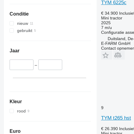
STX
3720
4345
TYM 6225c
Steiger
4052 R
4708
€ 34.900
Inclusi
Conditie
Vestrum
4066
5435
Mini tractor
4430
5445
2025
nieuw
7 m/u
4520
5455
gebruikt
Configuratie ass
4650
5460
Duitsland, De
E-FARM GmbH
5050 E
5465
Contact opnemen
5055 E
5610
Jaar
5058 E
5611
5067 E
5612
–
5070 M
5710
5075
5711
5080
5713
5085 M
6140
5090
6180
Kleur
9
5100
6190
rood
5105 GN
6260
TYM t265 hst
5115
6270
€ 26.390
Inclusi
5210
6290
Euro
Mini tractor