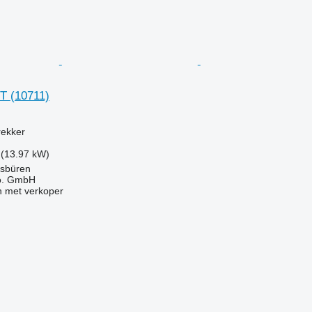
ST
(10711)
rekker
 (13.97 kW)
msbüren
o. GmbH
 met verkoper