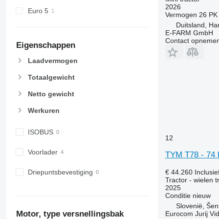
5615
6455
2026
Euro 5
Vermogen
26 PK
5620
6460
Duitsland, H
5720
6465
E-FARM GmbH
5820
6475
Contact opnemen
Eigenschappen
6090
6480
Laadvermogen
6100
6485
6105
6490
Totaalgewicht
6110 B
6495
Netto gewicht
6110 M
6499
6110 R
6713
Werkuren
6115
6715
ISOBUS
6120
6716
12
6125 M
7475
Voorlader
TYM T78 - 74 
6125 R
7480
6130
7616
€ 44.260
Inclusi
Driepuntsbevestiging
Tractor - wielen t
6135
7618
2025
6140
7619
Conditie
nieuw
6145
7620
Slovenië, Šent
Motor, type versnellingsbak
Eurocom Jurij Vid
6150 M
7624