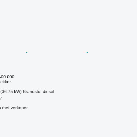
400.000
rekker
 (36.75 kW)
Brandstof
diesel
v
 met verkoper