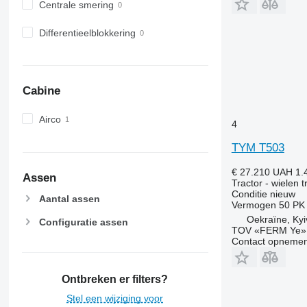
6430 Premium
8740
Centrale smering
6510
Differentieelblokkering
6520
6530
6600
6610
Cabine
6620
6630
Airco
4
6800
TYM T503
6810
6820
€ 27.210
UAH 1.
Assen
6830
Tractor - wielen t
Conditie
nieuw
6900
Aantal assen
Vermogen
50 PK
6910
Oekraïne, Kyi
Configuratie assen
TOV «FERM Ye»
6920
Contact opnemen
6930
7200
Ontbreken er filters?
7215 R
7230 R
Stel een wijziging voor