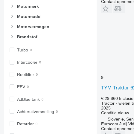
Contact opnemen
6150 R
7626
Motormerk
6155
7716
Motormodel
6170
7718
Motorvermogen
6175
7719
6190
7720
Brandstof
6195 M
7722
6195 R
7724
Turbo
6200
7726
Intercooler
6210
8220
6215
8240
Roetfilter
6220
8250
9
6230
8650
EEV
TYM Traktor 6
6250
8660
€ 29.860
Inclusi
6300
8670
AdBlue tank
Tractor - wielen t
6310
8690
2025
Achteruitversnelling
Conditie
nieuw
6320
8727
Slovenië, Šent
6330
8732
Retarder
Eurocom Jurij Vid
6410
8737
Contact opnemen