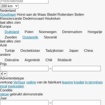
Nederland
Goudriaan
Horst aan de Maas
Bladel
Rotterdam
Beilen
Kloosterzande
Dedemsvaart
Heukelum
laat alles zien
Europa
Duitsland
Polen
Noorwegen
Denemarken
Hongarije
Zweden
Oostenrijk
Slovenië
laat alles zien
Azië
Turkije
Oezbekistan
Tadzjikistan
Japan
China
andere
Oekraïne
Argentinië
Chili
Moldavië
Prijs
–
Advertentietype
verkoop
Verhuur
veiling
van de fabrikant
leasing
krediet
in termijnen
inruil
inwisselen
Conditie
nieuw
gebruikt
demonstratie
Jaar
–