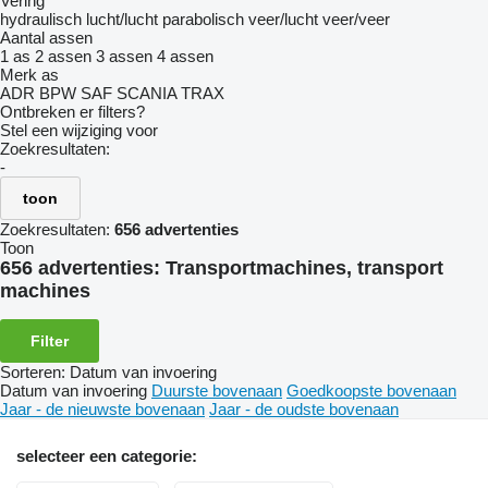
Vering
hydraulisch
lucht/lucht
parabolisch
veer/lucht
veer/veer
Aantal assen
1 as
2 assen
3 assen
4 assen
Merk as
ADR
BPW
SAF
SCANIA
TRAX
Ontbreken er filters?
Stel een wijziging voor
Zoekresultaten:
-
toon
Zoekresultaten:
656 advertenties
Toon
656 advertenties:
Transportmachines, transport
machines
Filter
Sorteren
:
Datum van invoering
Datum van invoering
Duurste bovenaan
Goedkoopste bovenaan
Jaar - de nieuwste bovenaan
Jaar - de oudste bovenaan
selecteer een categorie: