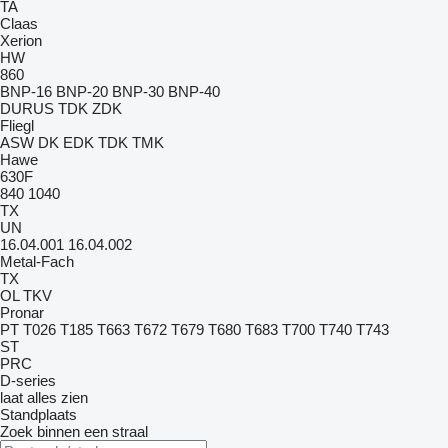
TA
Claas
Xerion
HW
860
BNP-16
BNP-20
BNP-30
BNP-40
DURUS
TDK
ZDK
Fliegl
ASW
DK
EDK
TDK
TMK
Hawe
630F
840
1040
TX
UN
16.04.001
16.04.002
Metal-Fach
TX
OL
TKV
Pronar
PT
T026
T185
T663
T672
T679
T680
T683
T700
T740
T743
ST
PRC
D-series
laat alles zien
Standplaats
Zoek binnen een straal