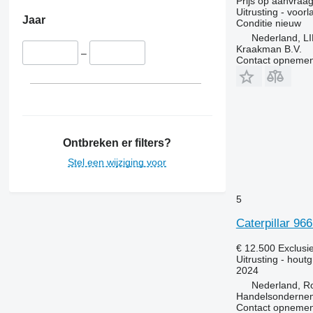
Prijs op aanvraa
Uitrusting - voorl
Jaar
Conditie
nieuw
Nederland, 
Kraakman B.V.
–
Contact opnemen
Ontbreken er filters?
Stel een wijziging voor
5
Caterpillar 96
€ 12.500
Exclusi
Uitrusting - houtg
2024
Nederland, R
Handelsonderne
Contact opnemen