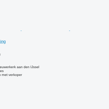
ting
g
g
euwerkerk aan den IJssel
nes
 met verkoper