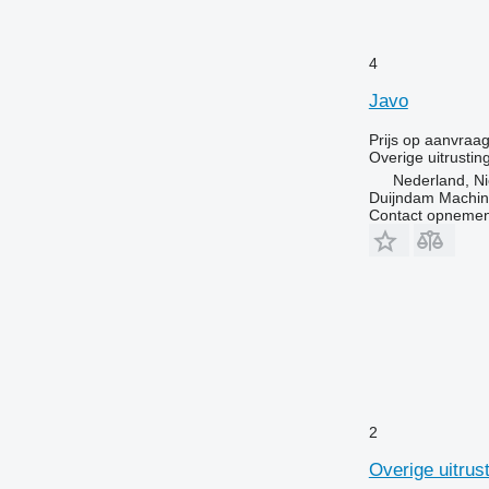
4
Javo
Prijs op aanvraa
Overige uitrustin
Nederland, Ni
Duijndam Machi
Contact opnemen
2
Overige uitrus