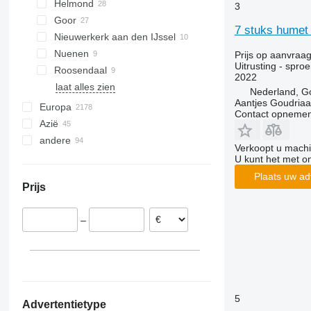
Helmond
3
Goor
7 stuks humet
Nieuwerkerk aan den IJssel
Nuenen
Prijs op aanvraa
Uitrusting - sproe
Roosendaal
2022
laat alles zien
Nederland, G
Aantjes Goudria
Europa
Contact opnemen
Azië
Polen
andere
Duitsland
Turkije
Verkoopt u machi
Litouwen
Oezbekistan
Oekraïne
U kunt het met o
Denemarken
Japan
Moldavië
Plaats uw ad
Prijs
Noorwegen
China
Colombia
Ierland
Verenigde Arabische Emiraten
Chili
–
Spanje
Argentinië
Zweden
laat alles zien
5
Advertentietype