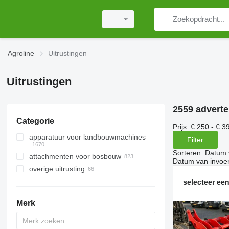
Agroline
Uitrustingen
Uitrustingen
2559 adverte
Categorie
Prijs:
€ 250 - € 3
apparatuur voor landbouwmachines
Filter
Sorteren
:
Datum 
attachmenten voor bosbouw
voorladerbakken
Datum van invoe
overige uitrusting
voerdoseerbakken
houtgrijpers
voorladers
bosbouwkranen
selecteer een
tractor contragewichten
boslieren
Merk
balenprikkers
boomvelkoppen
pelikaangrijpers
velkoppen