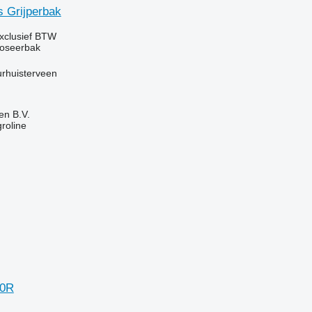
s Grijperbak
xclusief BTW
doseerbak
urhuisterveen
en B.V.
groline
20R