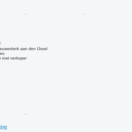
g
g
euwerkerk aan den IJssel
nes
 met verkoper
ting