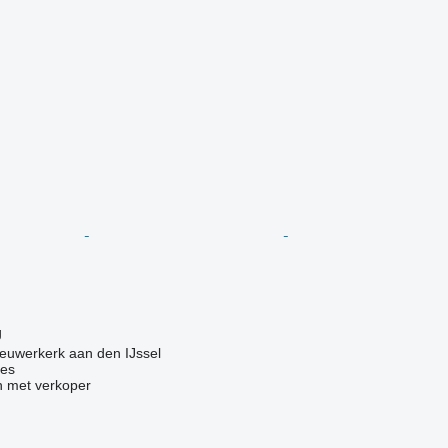
g
g
euwerkerk aan den IJssel
nes
 met verkoper