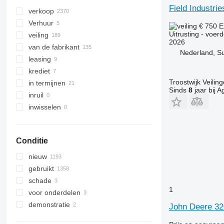
Field Industrie
verkoop
Verhuur
€ 750
E
Uitrusting - voer
veiling
2026
van de fabrikant
Nederland, S
leasing
krediet
Troostwijk Veiling
in termijnen
Sinds
8
jaar bij A
inruil
inwisselen
Conditie
nieuw
gebruikt
schade
1
voor onderdelen
demonstratie
John Deere 3