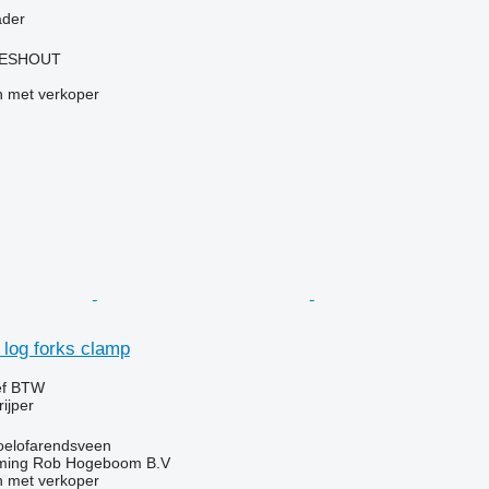
g
ader
LIESHOUT
 met verkoper
6 log forks clamp
ef BTW
rijper
oelofarendsveen
ming Rob Hogeboom B.V
 met verkoper