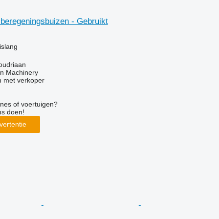
 beregeningsbuizen - Gebruikt
g
islang
oudriaan
an Machinery
 met verkoper
nes of voertuigen?
ns doen!
vertentie