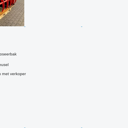
g
doseerbak
eusel
 met verkoper