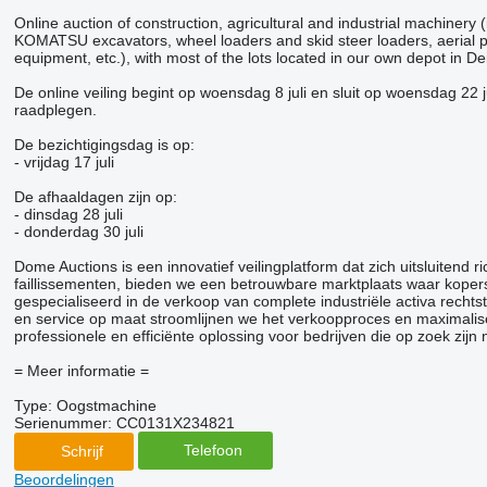
Online auction of construction, agricultural and industrial mach
KOMATSU excavators, wheel loaders and skid steer loaders, aerial pl
equipment, etc.), with most of the lots located in our own depot in D
De online veiling begint op woensdag 8 juli en sluit op woensdag 22 j
raadplegen.
De bezichtigingsdag is op:
- vrijdag 17 juli
De afhaaldagen zijn op:
- dinsdag 28 juli
- donderdag 30 juli
Dome Auctions is een innovatief veilingplatform dat zich uitsluitend 
faillissementen, bieden we een betrouwbare marktplaats waar kopers
gespecialiseerd in de verkoop van complete industriële activa recht
en service op maat stroomlijnen we het verkoopproces en maximaliser
professionele en efficiënte oplossing voor bedrijven die op zoek zi
= Meer informatie =
Type: Oogstmachine
Serienummer: CC0131X234821
Telefoon
Schrijf
Beoordelingen