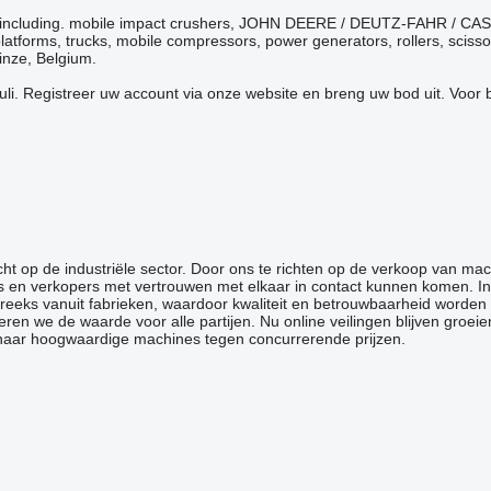
inery (including. mobile impact crushers, JOHN DEERE / DEUTZ-FAHR /
atforms, trucks, mobile compressors, power generators, rollers, scisso
einze, Belgium.
uli. Registreer uw account via onze website en breng uw bod uit. Voor b
richt op de industriële sector. Door ons te richten op de verkoop van ma
 en verkopers met vertrouwen met elkaar in contact kunnen komen. In 
streeks vanuit fabrieken, waardoor kwaliteit en betrouwbaarheid worde
en we de waarde voor alle partijen. Nu online veilingen blijven groei
jn naar hoogwaardige machines tegen concurrerende prijzen.