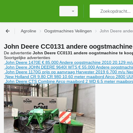
Agroline
Oogstmachines Veilingen
John Deere ander
John Deere CC0131 andere oogstmachine 
De advertentie
John Deere CC0131 andere oogstmachine te koop
Soortgelijke advertenties
John Deere 1470E
€ 85.000
Andere oogstmachine
2010
20.129 m/
John Deere JOHN DEERE 9640I WTS
€ 55.000
Andere oogstmach
John Deere 1170G
prijs op aanvraag
Harvester
2019
6.700 m/u
Ned
New Holland CR 9.80 CR 980 10.60 meter maaibord Airco 2800 UU
John Deere CTS Combine Airco maaibord 2 WD 6.5 meter maaibor