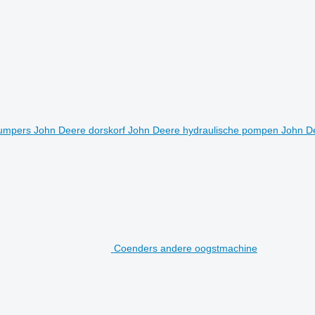
bumpers
John Deere dorskorf
John Deere hydraulische pompen
John De
Coenders andere oogstmachine