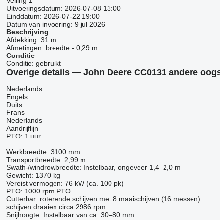
Veiling
1
Uitvoeringsdatum:
2026-07-08 13:00
Einddatum:
2026-07-22 19:00
Datum van invoering:
9 jul 2026
Beschrijving
Afdekking:
31 m
Afmetingen:
breedte - 0,29 m
Conditie
Conditie:
gebruikt
Overige details — John Deere CC0131 andere oog
Nederlands
Engels
Duits
Frans
Nederlands
Aandrijflijn
PTO: 1 uur
Werkbreedte: 3100 mm
Transportbreedte: 2,99 m
Swath-/windrowbreedte: Instelbaar, ongeveer 1,4–2,0 m
Gewicht: 1370 kg
Vereist vermogen: 76 kW (ca. 100 pk)
PTO: 1000 rpm PTO
Cutterbar: roterende schijven met 8 maaischijven (16 messen)
schijven draaien circa 2986 rpm
Snijhoogte: Instelbaar van ca. 30–80 mm