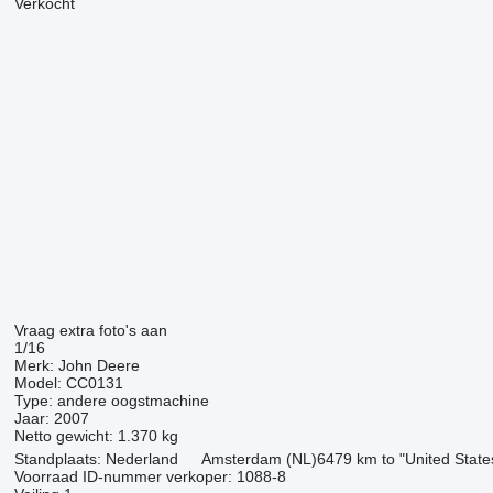
Verkocht
Vraag extra foto's aan
1/16
Merk:
John Deere
Model:
CC0131
Type:
andere oogstmachine
Jaar:
2007
Netto gewicht:
1.370 kg
Standplaats:
Nederland
Amsterdam (NL)
6479 km to "United Stat
Voorraad ID-nummer verkoper:
1088-8