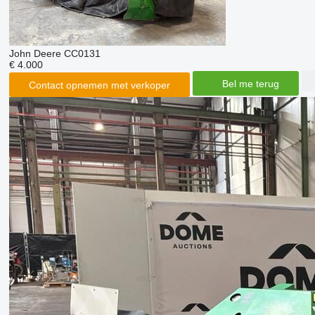
John Deere CC0131
€ 4.000
Bel me terug
Contact opnemen met verkoper