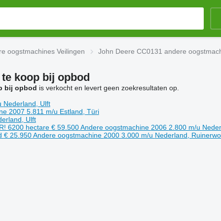
e oogstmachines Veilingen
John Deere CC0131 andere oogstmac
te koop bij opbod
 bij opbod
is verkocht en levert geen zoekresultaten op.
u
Nederland, Ulft
ine
2007
5.811 m/u
Estland, Türi
erland, Ulft
R! 6200 hectare
€ 59.500
Andere oogstmachine
2006
2.800 m/u
Neder
d
€ 25.950
Andere oogstmachine
2000
3.000 m/u
Nederland, Ruinerwo