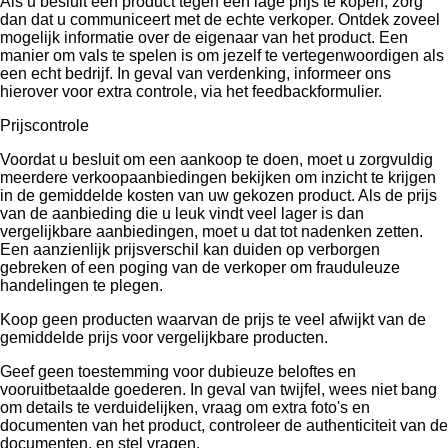
Als u besluit een product tegen een lage prijs te kopen, zorg
dan dat u communiceert met de echte verkoper. Ontdek zoveel
mogelijk informatie over de eigenaar van het product. Een
manier om vals te spelen is om jezelf te vertegenwoordigen als
een echt bedrijf. In geval van verdenking, informeer ons
hierover voor extra controle, via het feedbackformulier.
Prijscontrole
Voordat u besluit om een ​​aankoop te doen, moet u zorgvuldig
meerdere verkoopaanbiedingen bekijken om inzicht te krijgen
in de gemiddelde kosten van uw gekozen product. Als de prijs
van de aanbieding die u leuk vindt veel lager is dan
vergelijkbare aanbiedingen, moet u dat tot nadenken zetten.
Een aanzienlijk prijsverschil kan duiden op verborgen
gebreken of een poging van de verkoper om frauduleuze
handelingen te plegen.
Koop geen producten waarvan de prijs te veel afwijkt van de
gemiddelde prijs voor vergelijkbare producten.
Geef geen toestemming voor dubieuze beloftes en
vooruitbetaalde goederen. In geval van twijfel, wees niet bang
om details te verduidelijken, vraag om extra foto's en
documenten van het product, controleer de authenticiteit van de
documenten, en stel vragen.