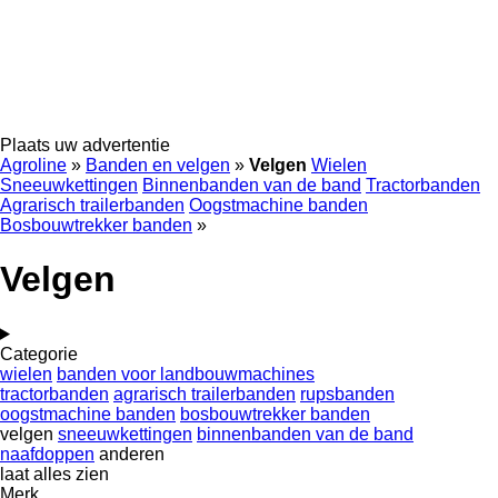
Plaats uw advertentie
Agroline
»
Banden en velgen
»
Velgen
Wielen
Sneeuwkettingen
Binnenbanden van de band
Tractorbanden
Agrarisch trailerbanden
Oogstmachine banden
Bosbouwtrekker banden
»
Velgen
Categorie
wielen
banden voor landbouwmachines
tractorbanden
agrarisch trailerbanden
rupsbanden
oogstmachine banden
bosbouwtrekker banden
velgen
sneeuwkettingen
binnenbanden van de band
naafdoppen
anderen
laat alles zien
Merk