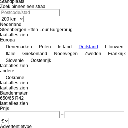
Standplaats
Zoek binnen een straal
Nederland
Steenbergen
Etten-Leur
Burgerbrug
laat alles zien
Europa
Denemarken
Polen
Ierland
Duitsland
Litouwen
Italië
Griekenland
Noorwegen
Zweden
Frankrijk
Slovenië
Oostenrijk
laat alles zien
andere
Oekraïne
laat alles zien
laat alles zien
Bandenmaten
650/65 R42
laat alles zien
Prijs
–
Advertentietype