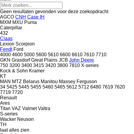
Geen resultaten gevonden voor deze zoekopdracht
AGCO
CNH
Case IH
MXM
MXU
Puma
Caterpillar
432
Claas
Lexion
Scorpion
Fendt
Ford
4000
4600
5000
5600
5610
6600
6610
7610
7710
GKN
Grasdorf
Great Plains
JCB
John Deere
750
3200
3400
3415
3420
3800
7810
X-series
Kock & Sohn
Kramer
KT
MAN
MTZ Belarus
Manitou
Massey Ferguson
34
5425
5445
5455
5460
5465
5612
5712
6480
7619
7620
7719
7720
Renault
Ares
Titan
VAZ
Valmet
Valtra
S-series
Wacker Neuson
TH
laat alles zien