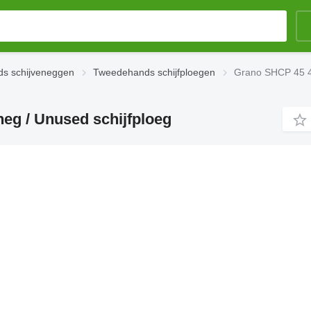
s schijveneggen
Tweedehands schijfploegen
Grano SHCP 45 4.
eg / Unused schijfploeg