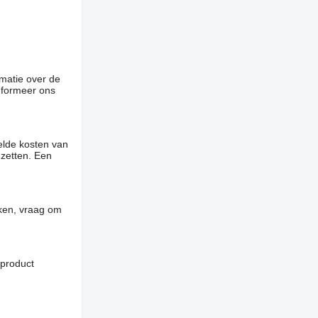
rmatie over de
informeer ons
elde kosten van
 zetten. Een
jken, vraag om
 product