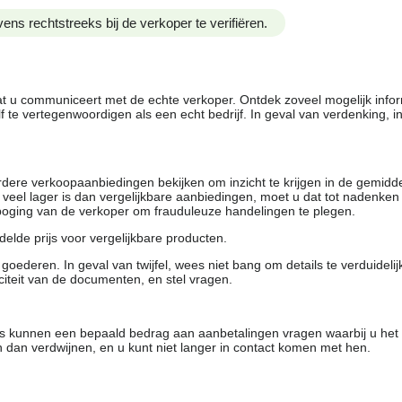
ens rechtstreeks bij de verkoper te verifiëren.
dat u communiceert met de echte verkoper. Ontdek zoveel mogelijk info
f te vertegenwoordigen als een echt bedrijf. In geval van verdenking, 
rdere verkoopaanbiedingen bekijken om inzicht te krijgen in de gemidd
t veel lager is dan vergelijkbare aanbiedingen, moet u dat tot nadenken
 poging van de verkoper om frauduleuze handelingen te plegen.
elde prijs voor vergelijkbare producten.
oederen. In geval van twijfel, wees niet bang om details te verduideli
citeit van de documenten, en stel vragen.
rs kunnen een bepaald bedrag aan aanbetalingen vragen waarbij u het
 dan verdwijnen, en u kunt niet langer in contact komen met hen.