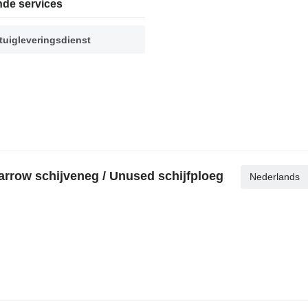
nde services
tuigleveringsdienst
rrow schijveneg / Unused schijfploeg
Nederlands