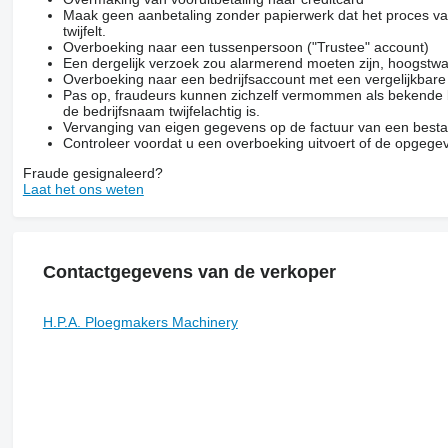
Maak geen aanbetaling zonder papierwerk dat het proces van
twijfelt.
Overboeking naar een tussenpersoon ("Trustee" account)
Een dergelijk verzoek zou alarmerend moeten zijn, hoogstwa
Overboeking naar een bedrijfsaccount met een vergelijkbar
Pas op, fraudeurs kunnen zichzelf vermommen als bekende be
de bedrijfsnaam twijfelachtig is.
Vervanging van eigen gegevens op de factuur van een besta
Controleer voordat u een overboeking uitvoert of de opgegev
Fraude gesignaleerd?
Laat het ons weten
Contactgegevens van de verkoper
H.P.A. Ploegmakers Machinery