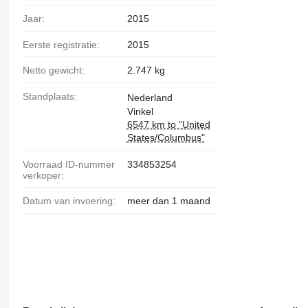
Jaar:
2015
Eerste registratie:
2015
Netto gewicht:
2.747 kg
Standplaats:
Nederland
Vinkel
6547 km to "United
States/Columbus"
Voorraad ID-nummer
334853254
verkoper:
Datum van invoering:
meer dan 1 maand