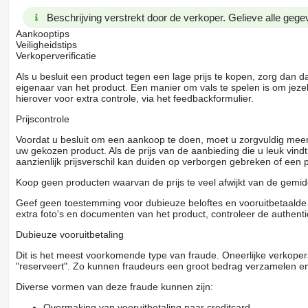
Beschrijving verstrekt door de verkoper. Gelieve alle gegev
Aankooptips
Veiligheidstips
Verkoperverificatie
Als u besluit een product tegen een lage prijs te kopen, zorg dan 
eigenaar van het product. Een manier om vals te spelen is om jezel
hierover voor extra controle, via het feedbackformulier.
Prijscontrole
Voordat u besluit om een ​​aankoop te doen, moet u zorgvuldig mee
uw gekozen product. Als de prijs van de aanbieding die u leuk vind
aanzienlijk prijsverschil kan duiden op verborgen gebreken of een
Koop geen producten waarvan de prijs te veel afwijkt van de gemidd
Geef geen toestemming voor dubieuze beloftes en vooruitbetaalde g
extra foto's en documenten van het product, controleer de authenti
Dubieuze vooruitbetaling
Dit is het meest voorkomende type van fraude. Oneerlijke verkope
"reserveert". Zo kunnen fraudeurs een groot bedrag verzamelen en
Diverse vormen van deze fraude kunnen zijn:
Overmaking van vooruitbetaling naar creditcard