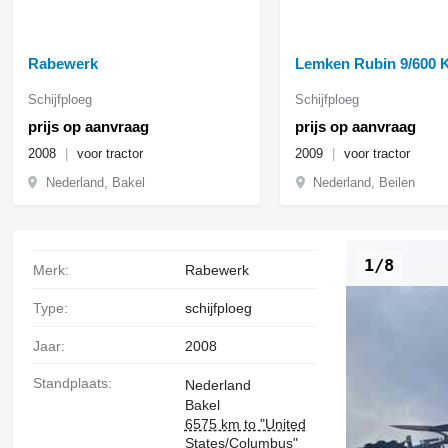
Rabewerk
Lemken Rubin 9/600
Schijfploeg
Schijfploeg
prijs op aanvraag
prijs op aanvraag
2008
voor tractor
2009
voor tractor
Nederland, Bakel
Nederland, Beilen
1/8
Merk:
Rabewerk
Type:
schijfploeg
Jaar:
2008
Standplaats:
Nederland
Bakel
6575 km to "United
States/Columbus"