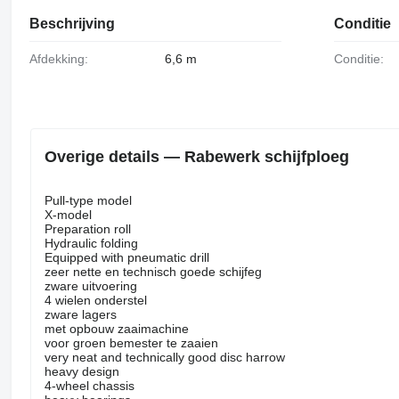
Beschrijving
Conditie
Afdekking:
6,6 m
Conditie:
Overige details — Rabewerk schijfploeg
Pull-type model
X-model
Preparation roll
Hydraulic folding
Equipped with pneumatic drill
zeer nette en technisch goede schijfeg
zware uitvoering
4 wielen onderstel
zware lagers
met opbouw zaaimachine
voor groen bemester te zaaien
very neat and technically good disc harrow
heavy design
4-wheel chassis