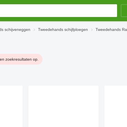
s schijveneggen
Tweedehands schijfploegen
Tweedehands Rab
een zoekresultaten op.