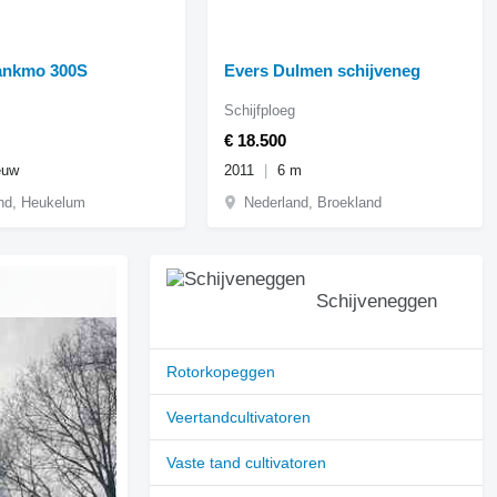
ankmo 300S
Evers Dulmen schijveneg
Schijfploeg
€ 18.500
euw
2011
6 m
nd, Heukelum
Nederland, Broekland
Schijveneggen
Rotorkopeggen
Veertandcultivatoren
Vaste tand cultivatoren