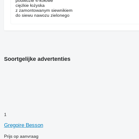
podwozie 4-kołowe
ciężkie łożyska
z zamontowanym siewnikiem
do siewu nawozu zielonego
Soortgelijke advertenties
1
Gregoire Besson
Prijs op aanvraag