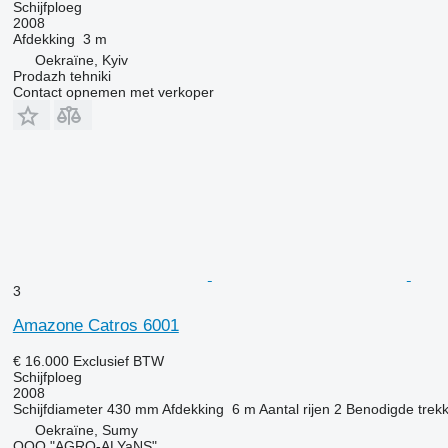
Schijfploeg
2008
Afdekking
3 m
Oekraïne, Kyiv
Prodazh tehniki
Contact opnemen met verkoper
3
Amazone Catros 6001
€ 16.000
Exclusief BTW
Schijfploeg
2008
Schijfdiameter
430 mm
Afdekking
6 m
Aantal rijen
2
Benodigde trek
Oekraïne, Sumy
OOO "AGRO-ALYaNS"