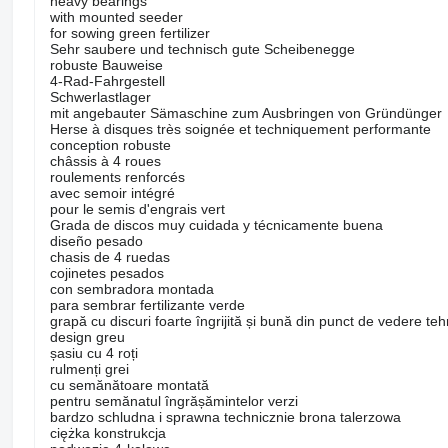
heavy bearings
with mounted seeder
for sowing green fertilizer
Sehr saubere und technisch gute Scheibenegge
robuste Bauweise
4-Rad-Fahrgestell
Schwerlastlager
mit angebauter Sämaschine zum Ausbringen von Gründünger
Herse à disques très soignée et techniquement performante
conception robuste
châssis à 4 roues
roulements renforcés
avec semoir intégré
pour le semis d'engrais vert
Grada de discos muy cuidada y técnicamente buena
diseño pesado
chasis de 4 ruedas
cojinetes pesados
con sembradora montada
para sembrar fertilizante verde
grapă cu discuri foarte îngrijită și bună din punct de vedere teh
design greu
șasiu cu 4 roți
rulmenți grei
cu semănătoare montată
pentru semănatul îngrășămintelor verzi
bardzo schludna i sprawna technicznie brona talerzowa
ciężka konstrukcja