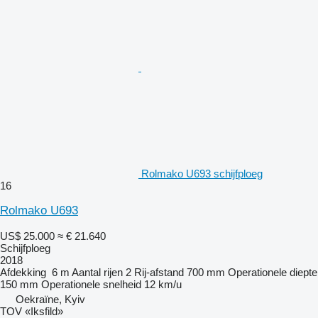
Rolmako U693 schijfploeg
16
Rolmako U693
US$ 25.000
≈ € 21.640
Schijfploeg
2018
Afdekking
6 m
Aantal rijen
2
Rij-afstand
700 mm
Operationele diepte
150 mm
Operationele snelheid
12 km/u
Oekraïne, Kyiv
TOV «Iksfild»