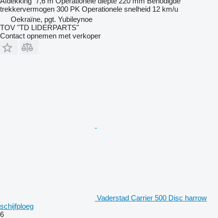
Afdekking
7,6 m
Operationele diepte
220 mm
Benodigde
trekkervermogen
300 PK
Operationele snelheid
12 km/u
Oekraïne, pgt. Yubileynoe
TOV "TD LIDERPARTS"
Contact opnemen met verkoper
Vaderstad Carrier 500 Disc harrow
schijfploeg
6