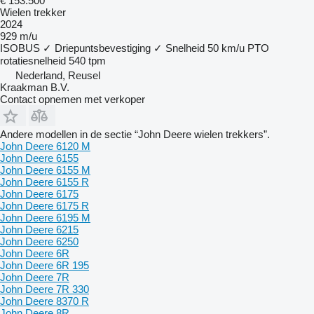
€ 153.500
Wielen trekker
2024
929 m/u
ISOBUS
✓
Driepuntsbevestiging
✓
Snelheid
50 km/u
PTO
rotatiesnelheid
540 tpm
Nederland, Reusel
Kraakman B.V.
Contact opnemen met verkoper
Andere modellen in de sectie “John Deere wielen trekkers”.
John Deere 6120 M
John Deere 6155
John Deere 6155 M
John Deere 6155 R
John Deere 6175
John Deere 6175 R
John Deere 6195 M
John Deere 6215
John Deere 6250
John Deere 6R
John Deere 6R 195
John Deere 7R
John Deere 7R 330
John Deere 8370 R
John Deere 8R