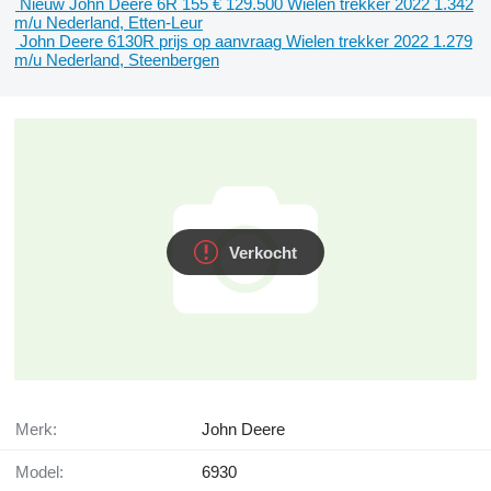
Nieuw John Deere 6R 155
€ 129.500
Wielen trekker
2022
1.342
m/u
Nederland, Etten-Leur
John Deere 6130R
prijs op aanvraag
Wielen trekker
2022
1.279
m/u
Nederland, Steenbergen
Verkocht
Merk:
John Deere
Model:
6930